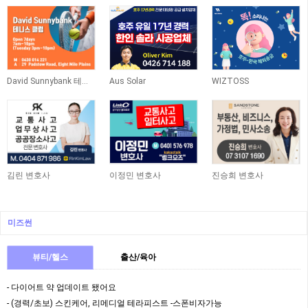
David Sunnybank 테니스 클럽
Aus Solar
WIZTOSS
김린 변호사
이정민 변호사
진승희 변호사
미즈썬
뷰티/헬스
출산/육아
- 다이어트 약 업데이트 됐어요
- (경력/초보) 스킨케어, 리메디얼 테라피스트 -스폰비자가능