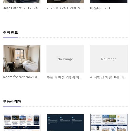
Jeep Patriot, 2012 Black
2025 MG ZST VIBE Vibe 1.5L Petrol Auto White 판매합니다…
마쯔다 3 2010
주택 렌트
No Image
No Image
Room for rent New Farm
투움바 여성 2명 쉐어룸 구해요
써니뱅크 차량10분 버스12분 칼럼베일 쉐어생구합니다
부동산 매매