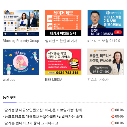
Bluedog Property Group
엠비언스 한인 레이저 클리닉
비즈니스 보험 0410 038 554
wiztoss
BEE MEDIA
진승희 변호사
농장구인
- 딸기농장 대규모인원모집! 비자,돈,바로일가능! 함께하실분!
08-06
- 늙크크영크크 대규모채용@아월리+a 벌어가는 초대형팜@숙소제공@비자가능
08-06
- 딸기는 번다버그가 좋다 그러더라고
08-06