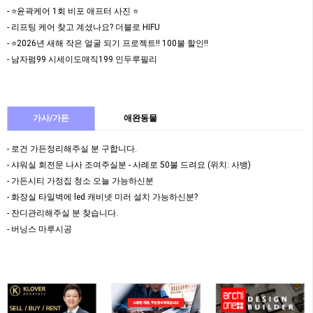
- ⭐️윤곽케어 1회 비포 애프터 사진 ⭐️
- 리프팅 케어 찾고 계셨나요? 더블로 HIFU
- ⭐️2026년 새해 작은 얼굴 되기 프로젝트!! 100불 할인!!
- 남자펌99 시세이도매직199 인두루필리
가사/가든
애완동물
- 로건 가든정리해주실 분 구합니다.
- 샤워실 회전문 나사 조여주실분 - 사례로 50불 드려요 (위치: 사뱅)
- 가든시티 가정집 청소 오늘 가능하신분
- 화장실 타일벽에 led 캐비넷 미러 설치 가능하신분?
- 잔디관리해주실 분 찾습니다.
- 버닝스 마루시공