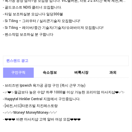
- 육가공 공장 남자1명 모집중 입니다. VIC멜버른, 차로 2-2.5시간 북쪽 세컨,써드 가…
- 골드코스트 NDIS 클리너 모집합니다.
- 타일 보조하실분 모십니다 일당300불
- Si Tiling – 그라우터 / 실리콘기술자 모집합니다!
- Si Tiling – 레이버/중간 기술자/기술자/슈퍼바이져 모집합니다!
- 펜스작업 보조하실 분 구합니다
퀸스랜드 광고
구인구직
숙소정보
벼룩시장
과외
- 브리즈번 Ipswich 육가공 공장 구인 (즉시 근무 가능)
- ✅❤️✨월급보다 높은 수입! 하루 1000불 이상 가능한 프리미엄 마사지샵❤️✅✨
- Happytel Hinkler Central 지점에서 구인중입니다.
- [세컨,서드]타운즈빌 치킨레스토랑
- ✅✅✅Money! Money!Money✅✅✅
- ❤️❤️❤️ 바쁜 마사지샵 고액 알바 여성 모집❤️❤️❤️