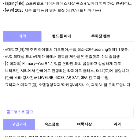
- (springfield) 스프링필드 테이커웨이 스시샵 숙소 & 일자리 함께 하실 인원(여)…
- [구인] 2026 시즌 딸기 농장 워커 모집 (세컨/서드 비자 가능)
과외
핸드폰 매매
주차장 렌트
- ⭐대학교(원)/영주권 아이엘츠,기초영어,문법,회화-20년teaching경력1:1맞춤과외⭐
- ⭐️UQ 의대생 과외⭐️9개 대학에서 장학금 제안받은 퀸즐랜드 수석 졸업생
- [수학과외] Primary~Year9 1:1 맞춤 온라인 과외 꼼꼼하고 성실하게 지도
- 브리즈번 시티에서 한국어로 진행되는 라떼아트 클래스, 8/29(토)에 열립니다
- (한국 스타 강사진)A-LEVEL/IB, GCSE, AP, SAT, GPA 전 교과 수업,…
- 그리피스 대학교(원) 호텔경영학과/마케팅/비지니스, 과제/시험 도와드립니다
골드코스트 광고
구인구직
숙소정보
벼룩시장
과외