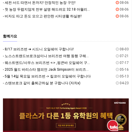
- 세컨·서드 따면서 돈까지! 안정적인 농장 구인!
08-06
- 첫 농장 두렵지않게 전부 설명 해드려요 32.18 아월리잡!
08-06
- 비자도 따고 돈도 모으고 편안한 시티생활 하실분!
08-06
함께가요
- 8/17 브리즈번 ➔ 시드니 오일쉐어 구합니다!
08-03
- 노스스트랜드브로크섬이나 브리즈번 여행 동행 구해요~
07-21
- 웨스트엔드/사우스 브리즈번 <-> ,핑큰바 오일쉐어 구합니다
07-17
- 2025 월드 바리스타 챔피언 Jack Simpson이 브리즈번에 옵니다! - The Hi…
05-16
- 5월 14일 목요일 브리즈번 -> 킬코이 오일쉐어 구합니다
05-13
- 스탠브로크 같이 출퇴근하실 분 구합니다 (자차x)
04-23