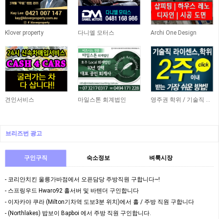
Klover property
다니엘 모터스
Archi One Design
견인서비스
마일스톤 회계법인
영주권 학위 / 기술직 라이센스 최소2주안에 받기! (요리, 페인팅, 용접, 차일드케어 등…
브리즈번 광고
구인구직
숙소정보
벼룩시장
- 코리안치킨 울릉가바점에서 오픈담당 주방직원 구합니다~!
- 스프링우드 Hwaro92 홀서버 및 바텐더 구인합니다
- 이자카야 쿠라 (Milton기차역 도보3분 위치)에서 홀 / 주방 직원 구합니다
- (Northlakes) 밥보이 Bapboi 에서 주방 직원 구인합니다.