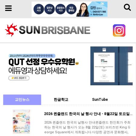
Toggl
Toggle
naviga
navigation
교민뉴스
한글학교
SunTube
2026 퀸즐랜드 한국의 날 행사 안내 - 8월22일 토요일/브리즈번 King George…
2026 퀸즐랜드 한국의 날행사 안내퀸즐랜드 한인회가 주최
하는 한국의 날 행사가 오는 8월 22일(토) ​브리즈번 King G
eorge Square에서 개최됩니다.다양한 공연과 문화행사,