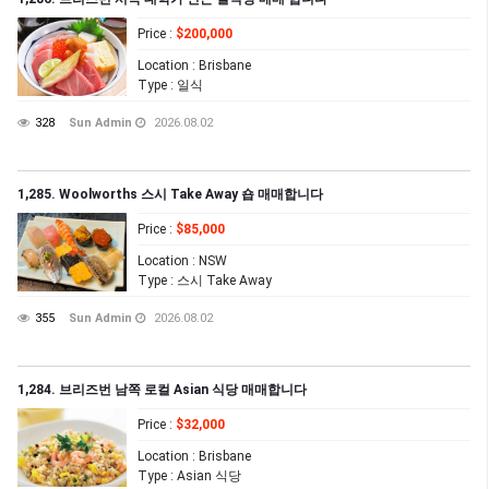
Price
:
$200,000
Location
: Brisbane
Type
: 일식
328
Sun Admin
2026.08.02
1,285. Woolworths 스시 Take Away 숍 매매합니다
Price
:
$85,000
Location
: NSW
Type
: 스시 Take Away
355
Sun Admin
2026.08.02
1,284. 브리즈번 남쪽 로컬 Asian 식당 매매합니다
Price
:
$32,000
Location
: Brisbane
Type
: Asian 식당