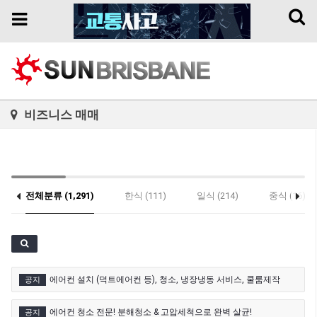
Toggl
Toggle
naviga
navigation
비즈니스 매매
전체분류 (1,291)
한식 (111)
일식 (214)
중식 (16)
기타 (27)
에어컨 설치 (덕트에어컨 등), 청소, 냉장냉동 서비스, 쿨룸제작
공지
에어컨 청소 전문! 분해청소 & 고압세척으로 완벽 살균!
공지