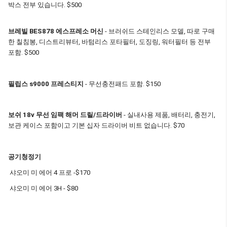
박스 전부 있습니다. $500
브레빌 BES878 에스프레소 머신
- 브러쉬드 스테인리스 모델, 따로 구매
한 칠침봉, 디스트리뷰터, 바텀리스 포타필터, 도징링, 워터필터 등 전부
포함. $500
​필립스 s9000 프레스티지
​- 무선충전패드 포함. $150
보쉬 18v 무선 임팩 해머 드릴/드라이버
- 실내사용 제품, 배터리, 충전기,
보관 케이스 포함이고 기본 십자 드라이버 비트 없습니다. $70
공기청정기
샤오미 미 에어 4 프로 -$170
샤오미 미 에어 3H - $80