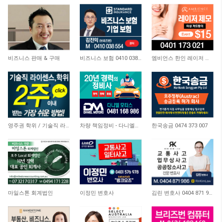
5,735
3,578
3,385
비즈니스 판매 & 구매
비즈니스 보험 0410 038 554
엠비언스 한인 레이저 클리닉
19,484
3,097
9,576
영주권 학위 / 기술직 라이센스 최소2주안에 받기! (요리, 페인팅, 용접, 차일드케어 등…
차량 책임정비 - 다니엘모터스
한국송금 0474 373 007
3,091
8,211
8,731
마일스톤 회계법인
이정민 변호사
김린 변호사 0404 871 986