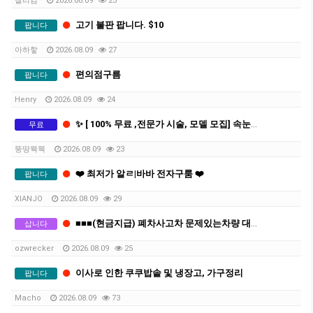
찰리김
2026.08.09
25
고기 불판 팝니다. $10
팝니다
아하핳
2026.08.09
27
편의점구름
팝니다
Henry
2026.08.09
24
✨ [ 100% 무료 ,전문가 시술, 모델 모집] 속눈썹 연장 / 속눈썹 파마 / 펌 포인트 모델 구합니다 ✨
무료
뚱땅웩웩
2026.08.09
23
❤️ 최저가 알ㄹ|바바 전자구룸 ❤️
팝니다
XIANJO
2026.08.09
29
■■■(현금지급) 폐차사고차 문제있는차량 대량매입합니다 ■■■
삽니다
ozwrecker
2026.08.09
25
이사로 인한 쿠쿠밥솥 및 냉장고, 가구정리
팝니다
Macho
2026.08.09
73