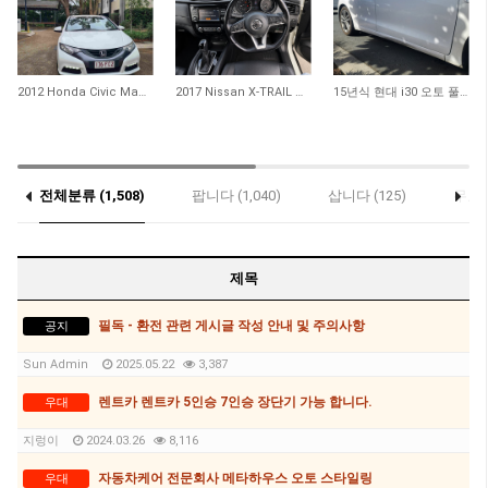
38
34
35
2012 Honda Civic Manual 팝니다!
2017 Nissan X-TRAIL ST-L 판매합니다
15년식 현대 i30 오토 풀옵션 (16만km / RWC완료 / 풀 로그북 / $10,30…
전체분류 (1,508)
팝니다 (1,040)
삽니다 (125)
무료 (
제목
필독 - 환전 관련 게시글 작성 안내 및 주의사항
공지
Sun Admin
2025.05.22
3,387
렌트카 렌트카 5인승 7인승 장단기 가능 합니다.
우대
지렁이
2024.03.26
8,116
자동차케어 전문회사 메타하우스 오토 스타일링
우대