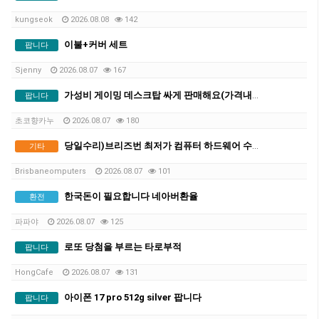
kungseok
2026.08.08
142
이불+커버 세트
팝니다
Sjenny
2026.08.07
167
가성비 게이밍 데스크탑 싸게 판매해요(가격내림)
팝니다
초코향카누
2026.08.07
180
당일수리)브리즈번 최저가 컴퓨터 하드웨어 수리 전문, 출장,픽업수리
기타
Brisbaneomputers
2026.08.07
101
한국돈이 필요합니다 네아버환율
환전
파파야
2026.08.07
125
로또 당첨을 부르는 타로부적
팝니다
HongCafe
2026.08.07
131
아이폰 17 pro 512g silver 팝니다
팝니다