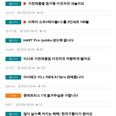
가전제품멫 침구뜽 이것저것 내놓아요
팝니다
오티51
2026.08.09
65
이케아 소파+테이블+스툴 3인새트 100불
팝니다
호주구름
2026.08.09
52
HART Pro Jumbo 샌드백 팝니다
팝니다
Auskk
2026.08.08
85
이사로 가전제품및 이것저것 저렴하게 팔아요.
팝니다
오티51
2026.08.08
150
아이패드 미니 7세대 A17pro 판매합니다
팝니다
Sjenny
2026.08.08
106
퀸매트리스 1개 옮겨주실분 구합니다
기타
BAPT
2026.08.08
73
많이 살수록 커지는 해택/ 한국구름이가 왔어요
팝니다