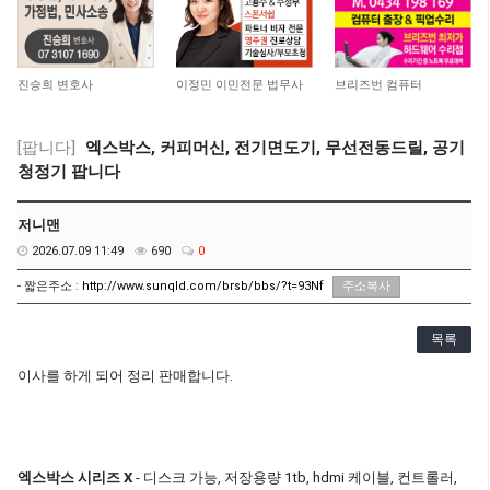
7,784
9,070
7,466
진승희 변호사
이정민 이민전문 법무사
브리즈번 컴퓨터
[팝니다]
엑스박스, 커피머신, 전기면도기, 무선전동드릴, 공기
청정기 팝니다
저니맨
2026.07.09 11:49
690
0
- 짧은주소 :
http://www.sunqld.com/brsb/bbs/?t=93Nf
주소복사
목록
이사를 하게 되어 정리 판매합니다.
엑스박스 시리즈 X
- 디스크 가능, 저장용량 1tb, hdmi 케이블, 컨트롤러,