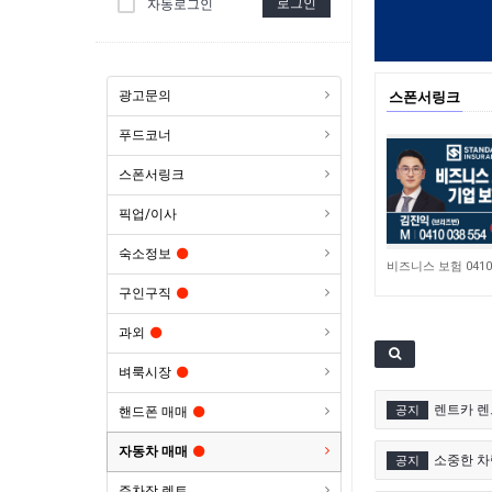
로그인
자동로그인
광고문의
스폰서링크
푸드코너
스폰서링크
픽업/이사
숙소정보
4,648
구인구직
과외
벼룩시장
렌트카 렌
공지
핸드폰 매매
자동차 매매
소중한 차량
공지
주차장 렌트