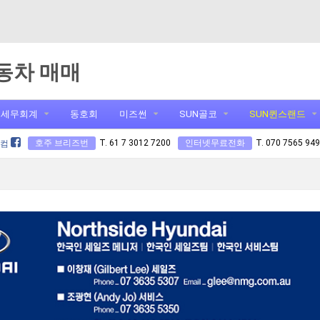
동차 매매
세무회계
동호회
미즈썬
SUN골코
SUN퀸스랜드
호주 브리즈번
T. 61 7 3012 7200
인터넷무료전화
T. 070 7565 94
닷컴