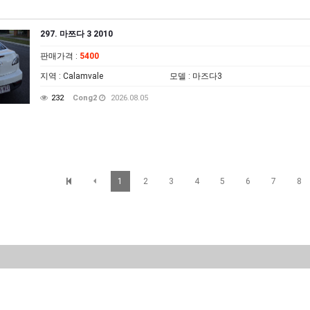
297. 마쯔다 3 2010
판매가격
:
5400
지역
: Calamvale
모델
: 마즈다3
232
Cong2
2026.08.05
1
2
3
4
5
6
7
8