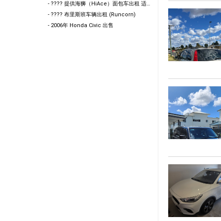
- ???? 提供海狮（HiAce）面包车出租 适合搬家 / 货物运输 / 工地作业使用 欢迎咨询
- ???? 布里斯班车辆出租 (Runcorn)
- 2006年 Honda Civic 出售