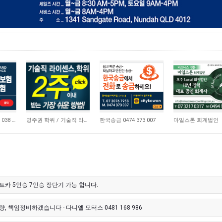
21,172
10,745
4,666
비즈니스 보험 0410 038 554
영주권 학위 / 기술직 라이센스 최소2주안에 받기! (요리, 페인팅, 용접, 차일드케어 등…
한국송금 0474 373 007
마일스톤 회계법인
트카 5인승 7인승 장단기 가능 합니다.
, 책임정비하겠습니다 - 다니엘 모터스 0481 168 986