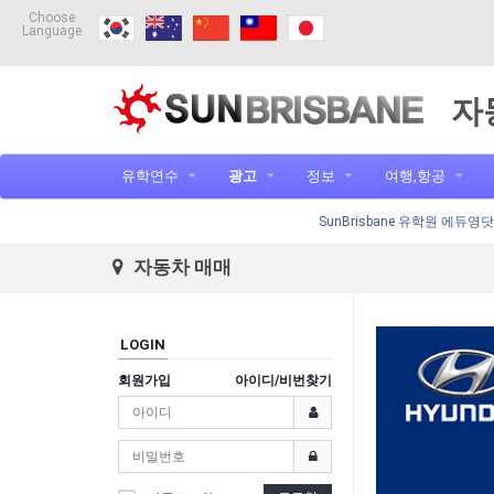
Choose
Language
자
유학연수
광고
정보
여행,항공
SunBrisbane 유학원 에듀영
자동차 매매
LOGIN
회원가입
아이디/비번찾기