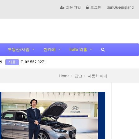
회원가입
로그인
SunQueensland
부동산/사업
썬카페
hello 워홀
99
서울
T. 02 552 9271
Home
광고
자동차 매매