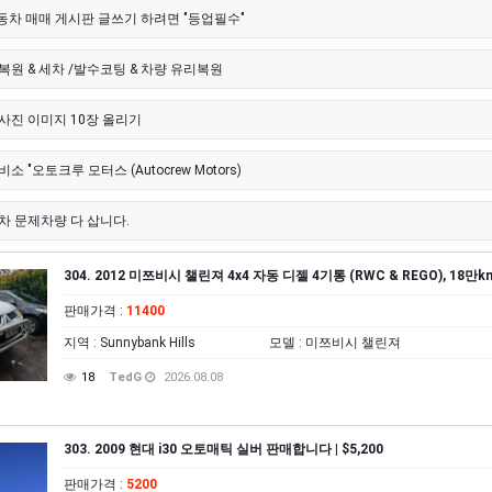
자동차 매매 게시판 글쓰기 하려면 "등업필수"
복원 & 세차 /발수코팅 & 차량 유리복원
사진 이미지 10장 올리기
소 "오토크루 모터스 (Autocrew Motors)
차 문제차량 다 삽니다.
304. 2012 미쯔비시 챌린져 4x4 자동 디젤 4기통 (RWC & REGO), 18만k
판매가격
:
11400
지역
: Sunnybank Hills
모델
: 미쯔비시 챌린져
18
TedG
2026.08.08
303. 2009 현대 i30 오토매틱 실버 판매합니다 | $5,200
판매가격
:
5200