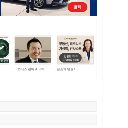
15,055
11,056
비즈니스 판매 & 구매
진승희 변호사