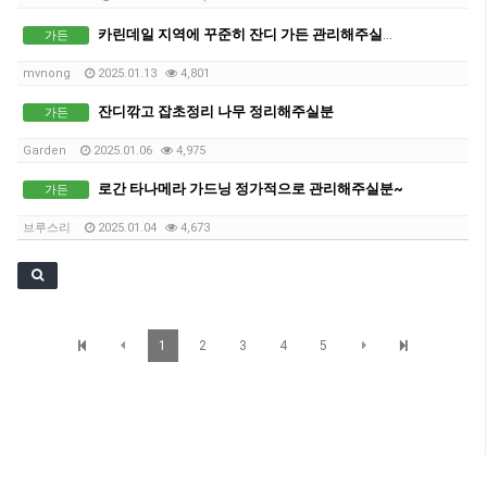
카린데일 지역에 꾸준히 잔디 가든 관리해주실분 구합니다.
가든
mvnong
2025.01.13
4,801
잔디깎고 잡초정리 나무 정리해주실분
가든
Garden
2025.01.06
4,975
로간 타나메라 가드닝 정가적으로 관리해주실분~
가든
브루스리
2025.01.04
4,673
1
2
3
4
5
SunBrisbane 정보
© SunBrisbane. All Rights Reserved.