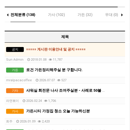
전체분류 (138)
가사 (102)
가든 (32)
우대 (0)
제목
===== 게시판 이용안내 및 공지 =====
공지
Sun Admin
2018.01.08
11,787
로건 가든정리해주실 분 구합니다.
가든
mralpacacoffee
2026.07.07
527
샤워실 회전문 나사 조여주실분 - 사례로 50불 드려요 (위치: 사뱅)
기타
라면볶이
2026.02.24
1,706
가든시티 가정집 청소 오늘 가능하신분
가사
희주
2026.01.09
2,420