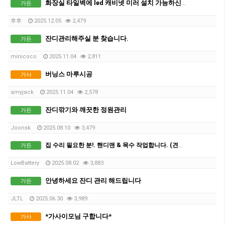
화장실 타일벽에 led 캐비넷 미러 설치 가능하신분?
가든
후후
2025.12.05
2,479
잔디관리해주실 분 찾습니다.
가든
minicoco
2025.11.04
2,811
버닝스 마루시공
가사
amyjack
2025.11.04
2,578
잔디깎기와 깨끗한 정원관리
가든
Joonsk
2025.08.10
3,479
집 수리 필요한 분!. 핸디맨 & 목수 작업합니다. (견적 무료)
가든
LowBattery
2025.08.02
3,883
안녕하세요 잔디 관리 해드립니다
가든
JLTL
2025.06.30
3,989
*가사이모님 구합니다*
가사