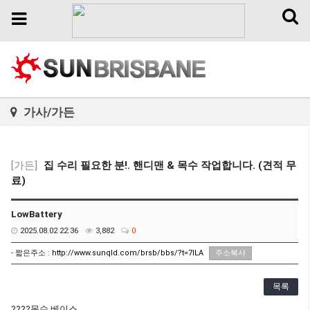
Toggl
Toggle
naviga
navigation
가사/가든
[가든]
집 수리 필요한 분!. 핸디맨 & 목수 작업합니다. (견적 무
료)
LowBattery
2025.08.02 22:36
3,882
0
- 짧은주소 :
http://www.sunqld.com/brsb/bbs/?t=7lLA
주소복사
목록
????목수 베이스