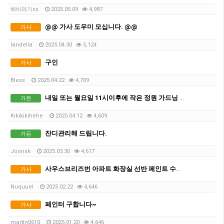
해바라기ss
2025.05.09
4,987
@@ 가사 도우미 모십니다. @@
가사
landella
2025.04.30
5,124
구인
가사
Bless
2025.04.22
4,709
내일 또는 월요일 11시이후에 작은 정원 가드닝 해주실 분
가든
Kikikikihehe
2025.04.12
4,609
잔디관리해 드립니다.
가든
Joonsk
2025.03.30
4,617
사우스브리즈번 아파트 화장실 선반 페인트 수리해주실 분
가사
Nuquuel
2025.02.22
4,646
페인터 구합니다~
가사
martin0610
2025.01.20
4,646