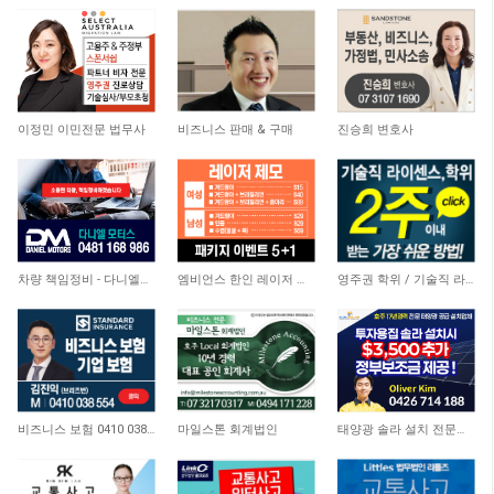
10,709
6,854
10,106
이정민 이민전문 법무사
비즈니스 판매 & 구매
진승희 변호사
4,824
6,564
22,308
차량 책임정비 - 다니엘모터스
엠비언스 한인 레이저 클리닉
영주권 학위 / 기술직 라이센스 최소2주안에 받기! (요리, 페인팅, 용접, 차일드케어 등…
4,336
4,431
11,366
비즈니스 보험 0410 038 554
마일스톤 회계법인
태양광 솔라 설치 전문업체