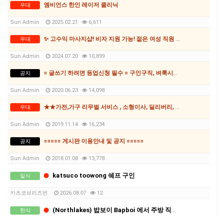
엠비언스 한인 레이저 클리닉
우대
Sun Admin
2025.02.21
6,611
✨ 고수익 마사지샵! 비자 지원 가능! 젊은 여성 직원 모집✨
우대
Sun Admin
2024.07.20
10,899
= 글쓰기 하려면 등업신청 필수 = 구인구직, 벼룩시장, 과외, 자동차매매게시판 등
공지
Sun Admin
2020.06.23
14,098
★★가전,가구 리무벌 서비스 , 소형이사, 딜리버리, 호주 최저가 포멧 후 윈도우설치 수리★★
우대
Sun Admin
2019.11.14
16,234
===== 게시판 이용안내 및 공지 =====
공지
Sun Admin
2018.01.08
13,778
katsuco toowong 쉐프 구인
일식
카츠코브리즈번
2026.08.07
12
(Northlakes) 밥보이 Bapboi 에서 주방 직원 구인합니다.
한식