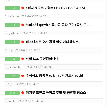
!!비자 서포트 가능!! THE HUE HAIR & NAILS 헤어와 네일 분야 인원충원합니다~
구인
Beautician
2026.08.07
38
브리즈번 Ipswich 육가공 공장 구인 (즉시 근무 가능)
구인
froggytears
2026.08.07
47
비즈니스로 오지 공장 양도 거래하실분.
구인
라스콜
2026.08.07
87
타일 보조 구인중입니다
타일
danidanielkim
2026.08.07
53
우버이츠 등록후 60일 100건 완료시 500불 지급 진행중
구인
jin153
2026.08.07
31
캥거루 포인트 아파트 주밀 및 공휴일 청소스탭
청소
glenella
2026.08.07
84