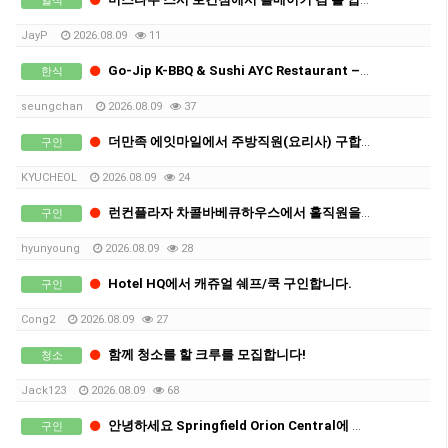
일식
JayP
2026.08.09
11
Go-Jip K-BBQ & Sushi AYC Restaurant – 키친헨드
한식
seungchan
2026.08.09
37
더만족 에잇마일에서 주방직원(요리사) 구합니다.
구인
KYUCHEOL
2026.08.09
24
런컨플라자 차콜바베큐하우스에서 홀직원을 구합니다
구인
hyunyoung
2026.08.09
28
Hotel HQ에서 캐쥬얼 쉐프/쿡 구인합니다.
구인
Cong2
2026.08.09
27
함께 청소를 할 크루를 모집합니다!
청소
Jack123
2026.08.09
68
안녕하세요 Springfield Orion Central에 위치한 Takeaway shop Bibimcha에서 구인 합니다
구인