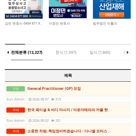
11,671
10,060
9,470
김린 변호사 0404 871 986
이정민 변호사
법무법인 리틀즈
전체분류 (12,227)
한식 (1,597)
일식 (1,845)
중식 (6
우대 (9)
제목
General Practitioner (GP) 모집
구인
Sun Admin
2026.08.07
219
한국 페이셜 & 바디 마사지 / 아로마테라피 커플 핫스톤 마사지
우대
Sun Admin
2026.08.02
321
소중한 차량, 책임정비하겠습니다 - 다니엘 모터스 0481 168 986
우대