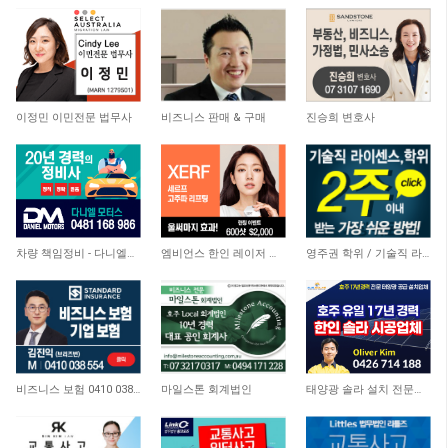
10,721
6,874
10,119
이정민 이민전문 법무사
비즈니스 판매 & 구매
진승희 변호사
4,836
6,583
22,335
차량 책임정비 - 다니엘모터스
엠비언스 한인 레이저 클리닉
영주권 학위 / 기술직 라이센스 최소2주안에 받기! (요리, 페인팅, 용접, 차일드케어 등…
4,348
4,439
11,379
비즈니스 보험 0410 038 554
마일스톤 회계법인
태양광 솔라 설치 전문업체