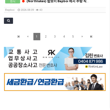
(Northlakes) 밥보이 Bapboi 에서 주방 직원 구인합니다.
한식
Bapboi
2026.08.09
43
1
2
3
4
5