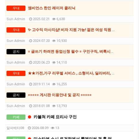
엠비언스 한인 레이저 클리닉
우대
Sun Admin
2025.02.21
6,630
✨ 고수익 마사지샵! 비자 지원 가능! 젊은 여성 직원 모집✨
우대
Sun Admin
2024.07.20
10,930
= 글쓰기 하려면 등업신청 필수 = 구인구직, 벼룩시장, 과외, 자동차매매게시판 등
공지
Sun Admin
2020.06.23
14,110
★★가전,가구 리무벌 서비스 , 소형이사, 딜리버리, 호주 최저가 포멧 후 윈도우설치 수리★★
우대
Sun Admin
2019.11.14
16,255
===== 게시판 이용안내 및 공지 =====
공지
Sun Admin
2018.01.08
13,793
카불쳐 카페 요리사 구인
카페
알파베타08
2026.08.09
13
미스타부 스시 로건점에서 롤메이커 겸 홀 업무를 할 수 있는 직원 구합니다