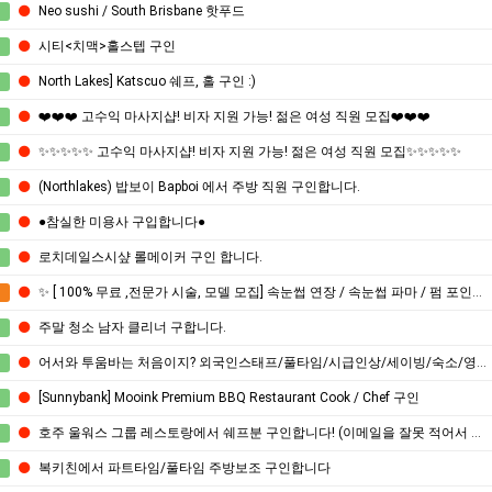
Neo sushi / South Brisbane 핫푸드
시티<치맥>홀스텝 구인
North Lakes] Katscuo 쉐프, 홀 구인 :)
❤️❤️❤️ 고수익 마사지샵! 비자 지원 가능! 젊은 여성 직원 모집❤️❤️❤️
✨✨✨✨✨ 고수익 마사지샵! 비자 지원 가능! 젊은 여성 직원 모집✨✨✨✨✨
(Northlakes) 밥보이 Bapboi 에서 주방 직원 구인합니다.
●참실한 미용사 구입합니다●
로치데일스시샾 롤메이커 구인 합니다.
✨ [ 100% 무료 ,전문가 시술, 모델 모집] 속눈썹 연장 / 속눈썹 파마 / 펌 포인트 모델 구합니다 ✨
주말 청소 남자 클리너 구합니다.
어서와 투움바는 처음이지? 외국인스태프/풀타임/시급인상/세이빙/숙소/영어/경력쌓기
[Sunnybank] Mooink Premium BBQ Restaurant Cook / Chef 구인
호주 울워스 그룹 레스토랑에서 쉐프분 구인합니다! (이메일을 잘못 적어서 다시 올려요!!)
복키친에서 파트타임/풀타임 주방보조 구인합니다