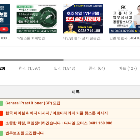
4,439
11,376
11,667
비즈니스 보험 0410 038 554
마일스톤 회계법인
태양광 솔라 설치 전문업체
김린 변호사 0404 87
20)
한식 (1,597)
일식 (1,843)
중식 (64)
마트 (127)
제목
General Practitioner (GP) 모집
한국 페이셜 & 바디 마사지 / 아로마테라피 커플 핫스톤 마사지
소중한 차량, 책임정비하겠습니다 - 다니엘 모터스 0481 168 986
법무보조원 모집합니다