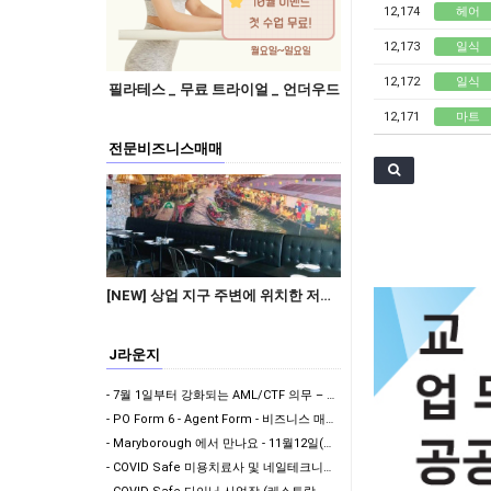
12,174
헤어
12,173
일식
12,172
일식
필라테스 _ 무료 트라이얼 _ 언더우드
12,171
마트
전문비즈니스매매
[NEW] 상업 지구 주변에 위치한 저렴한 렌트비의 수익률 좋은 타이 테이크 어웨이 샾 매…
J라운지
- 7월 1일부터 강화되는 AML/CTF 의무 – Vendor Verification & Bu…
- PO Form 6 - Agent Form - 비즈니스 매매시 에이전트 계약서
- Maryborough 에서 만나요 - 11월12일(목요일) 정오 12시
- COVID Safe 미용치료사 및 네일테크니션을 위한 권고사항