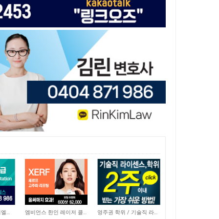
6,579
22,332
차량 책임정비 - 다니엘모터스
엠비언스 한인 레이저 클리닉
영주권 학위 / 기술직 라이센스 최소2주안에 받기! (요리, 페인팅, 용접, 차일드케어 등…