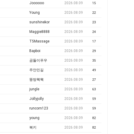
Joooooo
2026.08.09
15
Young
2026.08.09
22
sunshinekor
2026.08.09
23
Maggie8888
2026.08.09
24
T5Massage
2026.08.09
17
Bapboi
2026.08.09
29
곰돌이푸우
2026.08.09
35
주안민길
2026.08.09
49
뚱땅웩웩
2026.08.09
27
jungle
2026.08.09
63
Jollyjolly
2026.08.09
59
runcorn123
2026.08.09
59
young
2026.08.09
82
복키
2026.08.09
82