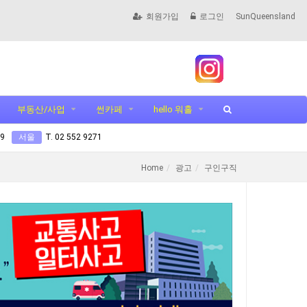
회원가입
로그인
SunQueensland
부동산/사업
썬카페
hello 워홀
99
서울
T. 02 552 9271
Home
광고
구인구직