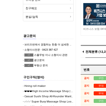
친구해요
분실/습득
4,346
광고문의
- 브리즈번에서 경험하는 한층 더 섬세한 한국식 & 일본식 마사지 테라피 뷰티샵
- 소형이사전문 - 0423 387 427
전체분류 (12,2
-
스몰무빙 이나 소형이사 관련
+1
-
광고문의
+1
우대 (9)
-
부동산 문의
+1
번호
구인구직(영어)
공지
구인
공지
우대
- Hiring roll maker
- ❤️❤️❤️High Income Massage Shop | Visa Support Avai…
공지
우대
- Casual Sushi Shop All-Rounder Wanted
공지
구인
- ✅✅✅ Super Busy Massage Shop Looking For Girls