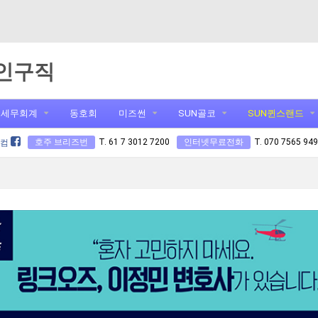
인구직
세무회계
동호회
미즈썬
SUN골코
SUN퀸스랜드
호주 브리즈번
T. 61 7 3012 7200
인터넷무료전화
T. 070 7565 94
닷컴