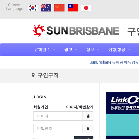
Choose
Language
구
유학연수
광고
정보
여행,항공
SunBrisbane 유학원 에듀영
구인구직
LOGIN
회원가입
아이디/비번찾기