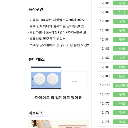
12,188
한식
농장구인
12,187
요식
- 아월리+aa 받는 대형딸기팜/비자100%가능/저 런닝 좀 같이 뛰어주실분../상시채용중
12,186
구인
- 호주 컨트렉터와 함께하는 딸기농장! 안전하게 세컨따세요
12,185
구인
- 세컨따면서 돈+경험+영어+추억+친구 모두 챙겨가실분
- 트롤리로 폭주한판 뛰실분
12,184
구인
- 초대형 딸기팜에서 돈많이 버실 팀원 모집!!
12,183
타일
12,182
구인
뷰티/헬스
12,181
헤어
12,180
운송
12,179
건설현
12,178
구인
다이어트 약 업데이트 됐어요
12,177
타일
12,176
구인
피트니스
12,175
일식