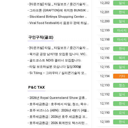
12,202
일식
- [타운즈빌] 타일 _ 타일보조 / 중간기술자 / 기술자 / 서브
- 그라프톤 (GRAFTON)에 위치한 BUNSIK 테이커웨이 점에서 올라운더를구합니다
12,201
한식
- Stockland Birtinya Shopping Center 스시 테이커웨이 구인 중 입…
12,200
일식
- Viral food festival에서 음료수 판매 하실 분
12,199
마사지
구인구직(골코)
12,198
마사지
- [타운즈빌] 타일 _ 타일보조 / 중간기술자 / 기술자 / 서브
12,197
한식
- 육가공 공장 남자1명 모집중 입니다. VIC멜버른, 차로 2-2.5시간 북쪽 세컨,써드 가…
12,196
헤어
- 골드코스트 NDIS 클리너 모집합니다.
- 타일 보조하실분 모십니다 일당300불
12,195
일식
- Si Tiling – 그라우터 / 실리콘기술자 모집합니다!
12,194
기타
12,193
청소
P&C TAX
12,192
일식
- 2026년 Royal Queensland Show 공휴일 휴무 안내
12,191
한식
- 호주세금환급:: 호주에서 타일, 청소, 목수로 일하신다면? 절세할 수 있는 방법을 알고 계…
- 호주 비즈니스 (ABN):: 2026년 4분기 (4월-6월) ABN 사업자 GST/BAS …
12,190
요식
- 호주세금환급:: 2026년 호주 세금환급 프로모션 안내
12,189
한식
- 호주세금환급:: 2026 회계연도 텍스리턴 시즌 개막 임박! 7월 텍스리턴 전 필수 체크:…