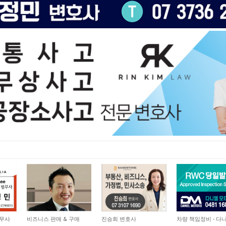
6,872
10,119
4,836
법무사
비즈니스 판매 & 구매
진승희 변호사