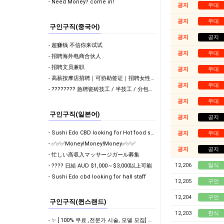
- Need Money? come in!
공지
우대
공지
우대
구인구직(중국어)
공지
공지
- 超赚钱 不信你来试试
공지
우대
- 招聘海外电商合伙人
- 招聘文员兼职
공지
우대
- 高薪按摩店招聘｜可协助签证｜招聘女性员工-
공지
우대
- ???????? 急聘瓷砖技工 / 半技工 / 分包团队 ????????
공지
우대
구인구직(일본어)
공지
공지
- Sushi Edo CBD looking for Hot food section, Casual…
공지
우대
- ✅✅✅Money!Money!Money✅✅✅
공지
공지
- 忙しい高収入マッサージガール募集
12,206
일식
- ???? 日給 AUD $1,000～$3,000以上可能
- Sushi Edo cbd looking for hall staff
12,205
구인
12,204
구인
구인구직(퀸스랜드)
12,203
한식
- ✨ [ 100% 무료 ,전문가 시술, 모델 모집] 속눈썹 연장 / 속눈썹 파마 / 펌 포인…