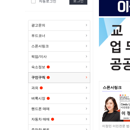
로그인
자동로그인
광고문의
푸드코너
스폰서링크
픽업/이사
숙소정보
구인구직
스폰서링크
과외
벼룩시장
핸드폰 매매
자동차 매매
10,720
이정민 이민전문 
주차장 렌트