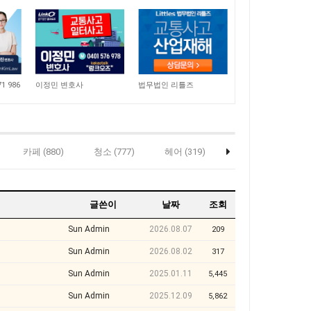
10,059
9,470
1 986
이정민 변호사
법무법인 리틀즈
카페 (880)
청소 (777)
헤어 (319)
마사지 (201)
글쓴이
날짜
조회
Sun Admin
2026.08.07
209
Sun Admin
2026.08.02
317
Sun Admin
2025.01.11
5,445
Sun Admin
2025.12.09
5,862