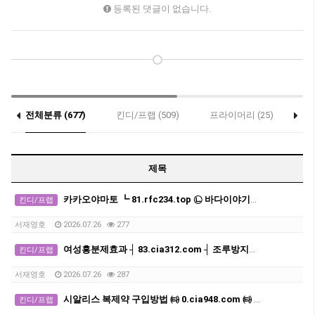
등록된 댓글이 없습니다.
전체분류 (677)
킨디/프랩 (509)
프라이머리 (25)
세
제목
카카오야마토 ┗ 81.rfc234.top ㉡ 바다이야기게임기
킨디/프랩
서재영호
2026.07.26
277
여성흥분제효과 ┤ 83.cia312.com ┤ 조루방지제 구입
킨디/프랩
서재영호
2026.07.26
287
시알리스 복제약 구입방법 ㈙ 0.cia948.com ㈙ 발기부전치료제 구매처 사이트
킨디/프랩