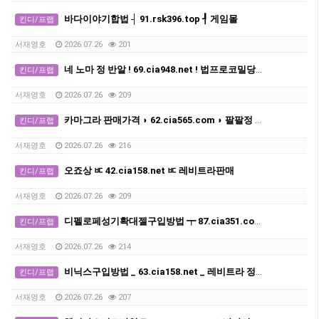
바다이야기합법 ┤ 91.rsk396.top ┦ 게임몰
킨디/프랩
서재영호
2026.07.26
201
네 노마 정 반알 ! 69.cia948.net ! 법프로코밀당일배송
킨디/프랩
서재영호
2026.07.26
209
카마그라 판매가격 ◗ 62.cia565.com ◗ 팔팔정 구매
킨디/프랩
서재영호
2026.07.26
216
오죠상 ㅳ 42.cia158.net ㅳ 레비트라판매
킨디/프랩
서재영호
2026.07.26
209
디펠로페성기확대젤구입방법 ┯ 87.cia351.com ┯ 조루방지제후불제
킨디/프랩
서재영호
2026.07.26
214
비닉스구입방법 _ 63.cia158.net _ 레비트라 정품 구입
킨디/프랩
서재영호
2026.07.26
207