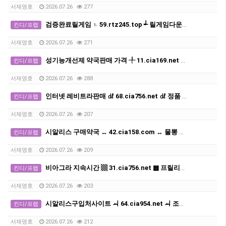
서재영호
2026.07.26
277
검증완료릴게임 ♄ 59.rtz245.top ┵ 릴게임다운로드
킨디/프랩
서재영호
2026.07.26
271
성기능개선제 약국판매 가격 ╀ 11.cia169.net ╀ 비아그라구매 사이트
킨디/프랩
서재영호
2026.07.26
288
인터넷 레비트라판매 ㎗ 68.cia756.net ㎗ 정품 발기부전치료제구매처사이트
킨디/프랩
서재영호
2026.07.26
207
시알리스 구매약국 ↔ 42.cia158.com ↔ 물뽕 구입하는곳
킨디/프랩
서재영호
2026.07.26
209
비아그라 지속시간 ▩ 31.cia756.net ▩ 프릴리지약국
킨디/프랩
서재영호
2026.07.26
203
시알리스구입처사이트 ㆉ 64.cia954.net ㆉ 조루방지제 지속시간
킨디/프랩
서재영호
2026.07.26
212