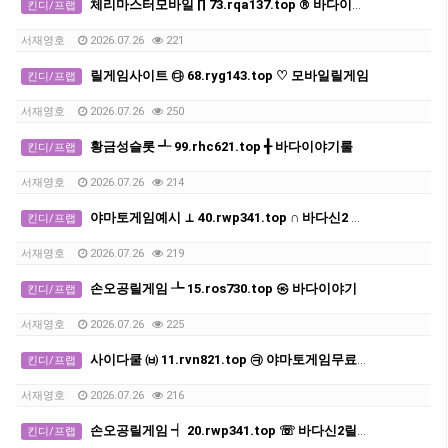
체리마스터모바일 ∏ 73.rqa137.top ® 바다이야기
킨디/프랩
서재영호
2026.07.26
221
릴게임사이트 ㉰ 68.ryg143.top ♡ 모바일릴게임
킨디/프랩
서재영호
2026.07.26
250
황금성슬롯 ┹ 99.rhc621.top ╉ 바다이야기룰
킨디/프랩
서재영호
2026.07.26
214
야마토게임예시 ⊥ 40.rwp341.top ∩ 바다신2 다운로드
킨디/프랩
서재영호
2026.07.26
219
손오공릴게임 ┺ 15.ros730.top ㉿ 바다이야기
킨디/프랩
서재영호
2026.07.26
225
사이다쿨 ㈅ 11.rvn821.top ㉪ 야마토게임무료다운받기
킨디/프랩
서재영호
2026.07.26
216
손오공릴게임 ┥ 20.rwp341.top ☏ 바다신2릴게임
킨디/프랩