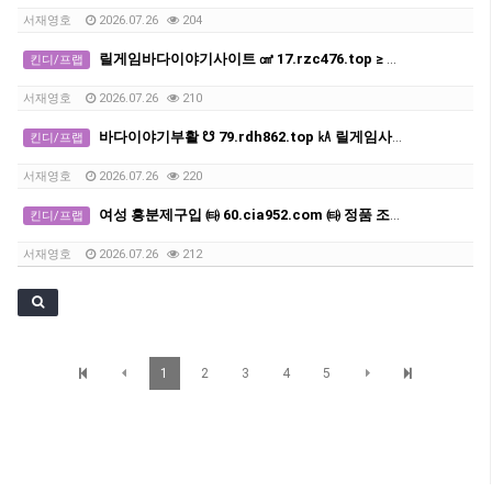
서재영호
2026.07.26
204
릴게임바다이야기사이트 ㎤ 17.rzc476.top ≥ 릴게임바다이야기
킨디/프랩
서재영호
2026.07.26
210
바다이야기부활 ☋ 79.rdh862.top ㎄ 릴게임사이트
킨디/프랩
서재영호
2026.07.26
220
여성 흥분제구입 ㈙ 60.cia952.com ㈙ 정품 조루방지제판매
킨디/프랩
서재영호
2026.07.26
212
1
2
3
4
5