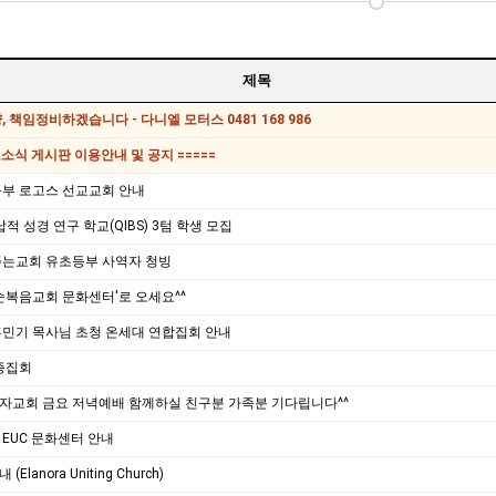
제목
 책임정비하겠습니다 - 다니엘 모터스 0481 168 986
교소식 게시판 이용안내 및 공지 =====
부 로고스 선교교회 안내
납적 성경 연구 학교(QIBS) 3텀 학생 모집
주는교회 유초등부 사역자 청빙
순복음교회 문화센터'로 오세요^^
 홍민기 목사님 초청 온세대 연합집회 안내
증집회
한목자교회 금요 저녁예배 함께하실 친구분 가족분 기다립니다^^
EUC 문화센터 안내
lanora Uniting Church)