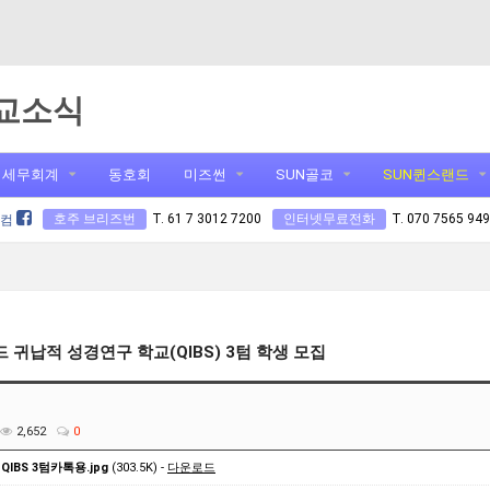
교소식
세무회계
동호회
미즈썬
SUN골코
SUN퀸스랜드
호주 브리즈번
T. 61 7 3012 7200
인터넷무료전화
T. 070 7565 94
닷컴
드 귀납적 성경연구 학교(QIBS) 3텀 학생 모집
2,652
0
 QIBS 3텀카톡용.jpg
(303.5K) -
다운로드