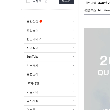
로그인
자동로그인
- 첨부파일 :
2025년 Q
- 짧은주소 :
http://w
등업신청
교민뉴스
한인라디오
한글학교
SunTube
기부봉사
종교소식
SB지식인
커뮤니티
공지사항
업소록