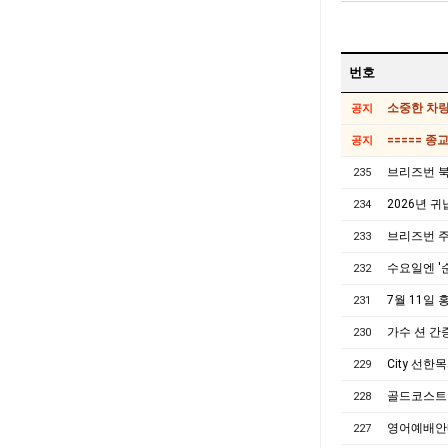
번호
소중한 차량,
공지
===== 종
공지
브리즈번 북
235
2026년 귀
234
브리즈번 
233
수요일엔 '
232
7월 11일
231
가수 션 간
230
City 선
229
골드코스트 
228
영어예배안내 (E
227