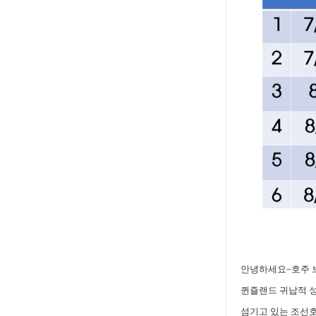
안녕하세요~호주
퀸즐랜드 귀납적 성경
섬기고 있는 조선호