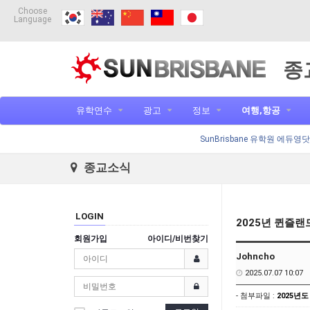
Choose
Language
종
유학연수
광고
정보
여행,항공
SunBrisbane 유학원 에듀영
종교소식
LOGIN
2025년 퀸즐랜
회원가입
아이디/비번찾기
Johncho
2025.07.07 10:07
- 첨부파일 :
2025년도