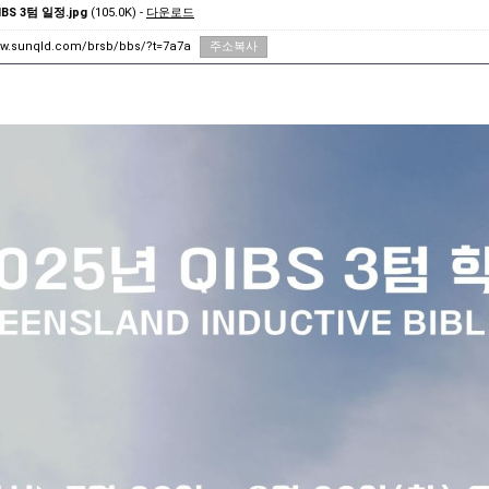
IBS 3텀 일정.jpg
(105.0K) -
다운로드
ww.sunqld.com/brsb/bbs/?t=7a7a
주소복사