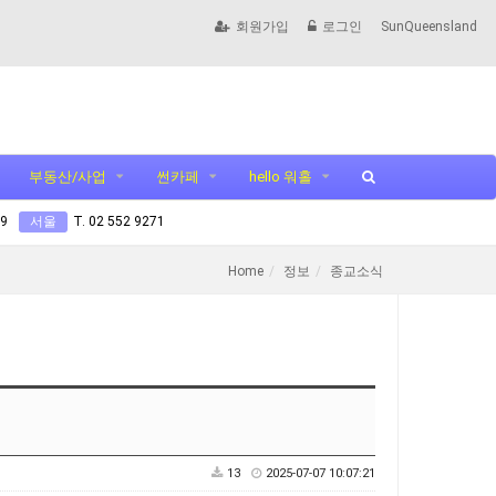
회원가입
로그인
SunQueensland
부동산/사업
썬카페
hello 워홀
99
서울
T. 02 552 9271
Home
정보
종교소식
13
2025-07-07 10:07:21