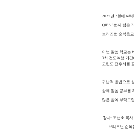
2025년 7월에 
QIBS 3번째 텀은
브리즈번 순복음교
이번 말씀 학교는 
3차 전도여행 기간
고린도 전후서를 공
귀납적 방법으로 성
함께 말씀 공부를
많은 참여 부탁드립
강사: 조선호 목사
브리즈번 순복음