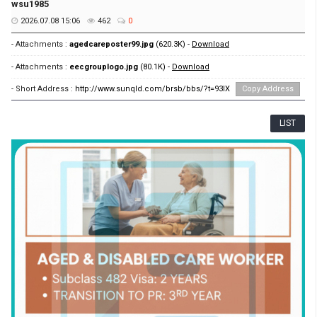
wsu1985
2026.07.08 15:06
462
0
- Attachments :
agedcareposter99.jpg
(620.3K) -
Download
- Attachments :
eecgrouplogo.jpg
(80.1K) -
Download
- Short Address :
http://www.sunqld.com/brsb/bbs/?t=93IX
Copy Address
LIST