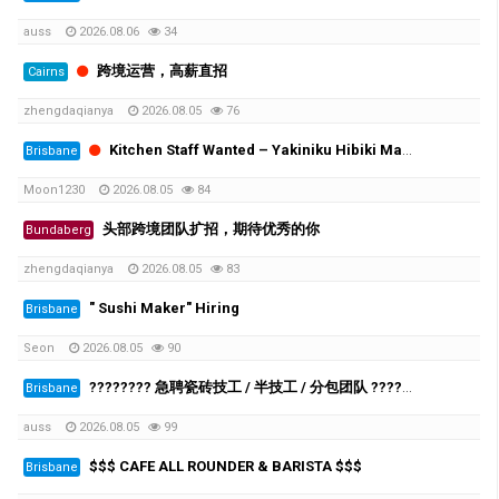
auss
2026.08.06
34
跨境运营，高薪直招
Cairns
zhengdaqianya
2026.08.05
76
Kitchen Staff Wanted – Yakiniku Hibiki Mango Hill
Brisbane
Moon1230
2026.08.05
84
头部跨境团队扩招，期待优秀的你
Bundaberg
zhengdaqianya
2026.08.05
83
" Sushi Maker" Hiring
Brisbane
Seon
2026.08.05
90
???????? 急聘瓷砖技工 / 半技工 / 分包团队 ????????
Brisbane
auss
2026.08.05
99
$$$ CAFE ALL ROUNDER & BARISTA $$$
Brisbane