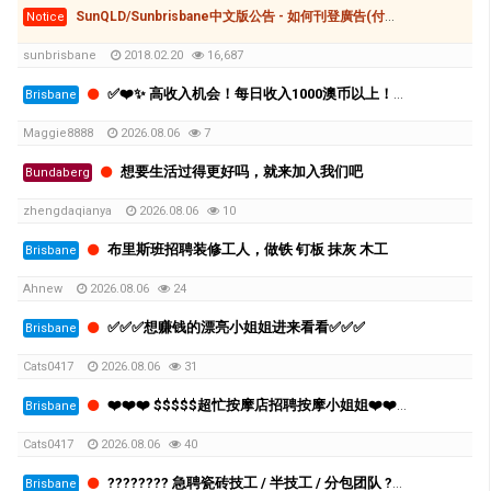
SunQLD/Sunbrisbane中文版公告 - 如何刊登廣告(付費和免費)
Notice
sunbrisbane
2018.02.20
16,687
✅❤️✨ 高收入机会！每日收入1000澳币以上！布里斯班高端按摩连锁诚聘员工 ❤️✨✅
Brisbane
Maggie8888
2026.08.06
7
想要生活过得更好吗，就来加入我们吧
Bundaberg
zhengdaqianya
2026.08.06
10
布里斯班招聘装修工人，做铁 钉板 抹灰 木工
Brisbane
Ahnew
2026.08.06
24
✅✅✅想赚钱的漂亮小姐姐进来看看✅✅✅
Brisbane
Cats0417
2026.08.06
31
❤️❤️❤️ $$$$$超忙按摩店招聘按摩小姐姐❤️❤️❤️
Brisbane
Cats0417
2026.08.06
40
???????? 急聘瓷砖技工 / 半技工 / 分包团队 ????????
Brisbane