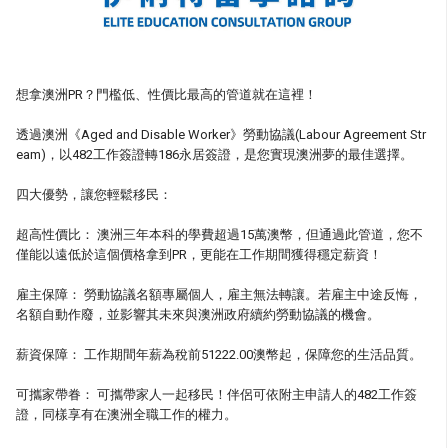
想拿澳洲PR？門檻低、性價比最高的管道就在這裡！
透過澳洲《Aged and Disable Worker》勞動協議(Labour Agreement Str
eam)，以482工作簽證轉186永居簽證，是您實現澳洲夢的最佳選擇。
四大優勢，讓您輕鬆移民：
超高性價比： 澳洲三年本科的學費超過15萬澳幣，但通過此管道，您不
僅能以遠低於這個價格拿到PR，更能在工作期間獲得穩定薪資！
雇主保障： 勞動協議名額專屬個人，雇主無法轉讓。若雇主中途反悔，
名額自動作廢，並影響其未來與澳洲政府續約勞動協議的機會。
薪資保障： 工作期間年薪為稅前51222.00澳幣起，保障您的生活品質。
可攜家帶眷： 可攜帶家人一起移民！伴侶可依附主申請人的482工作簽
證，同樣享有在澳洲全職工作的權力。