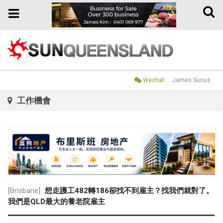
Toggle
Toggle
naviga
navigation
Wechat:
James Sunus
工作機會
[Brisbane]
想走護工482轉186卻找不到雇主？找我們就對了。
我們是QLD最大的養老院雇主