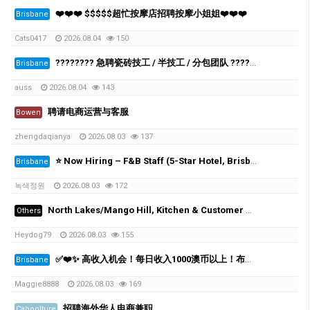
❤️❤️❤️ $$$$$超忙按摩店招聘按摩小姐姐❤️❤️❤️
Brisbane
Cats0417
2026.08.04
150
???????? 急聘瓷砖技工 / 半技工 / 分包团队 ????????
Brisbane
auss
2026.08.04
143
聘请电商运营与客服
Bowen
zhengdaqianya
2026.08.03
137
⭐️ Now Hiring – F&B Staff (5-Star Hotel, Brisbane City)
Brisbane
녹색정원
2026.08.03
172
North Lakes/Mango Hill, Kitchen & Customer Service Team Member Wanted (15–20 hrs/wk)
Others
Heydog79
2026.08.03
155
✅❤️✨ 高收入机会！每日收入1000澳币以上！布里斯班高端按摩连锁诚聘员工 ❤️✨✅
Brisbane
Maggie8888
2026.08.03
169
招聘海外华人电商兼职
Caboolture