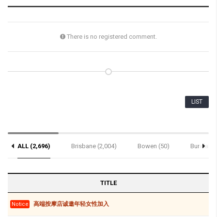
There is no registered comment.
LIST
ALL (2,696)
Brisbane (2,004)
Bowen (50)
Bundaber
TITLE
高端按摩店诚邀年轻女性加入
Notice