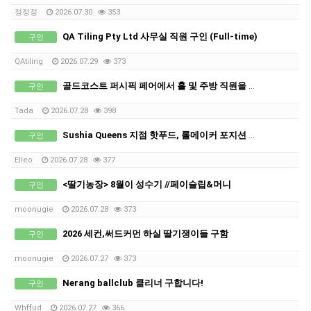
정정정
2026.07.30
353
QA Tiling Pty Ltd 사무실 직원 구인 (Full-time)
구인
QAtiling
2026.07.29
373
골드코스트 퍼시픽 페어에서 홀 및 주방 직원을 모집합니다!
구인
Tada
2026.07.28
398
Sushia Queens 지점 핫푸드, 롤메이커 포지션 구인!
구인
Elleo
2026.07.28
377
<딸기농장> 8월이 성수기 //페이슬립&머니
구인
moonugie
2026.07.28
373
2026 세컨,써드커먼 하실 딸기쟁이들 구함
구인
moonugie
2026.07.27
373
Nerang ballclub 클리너 구합니다!
구인
Whffud
2026.07.27
366