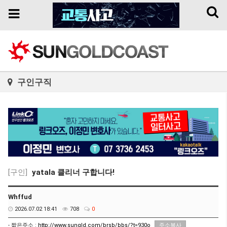
Toggl
Toggle
naviga
navigation
구인구직
[구인]
yatala 클리너 구합니다!
Whffud
2026.07.02 18:41
708
0
- 짧은주소 :
http://www.sunqld.com/brsb/bbs/?t=930o
주소복사