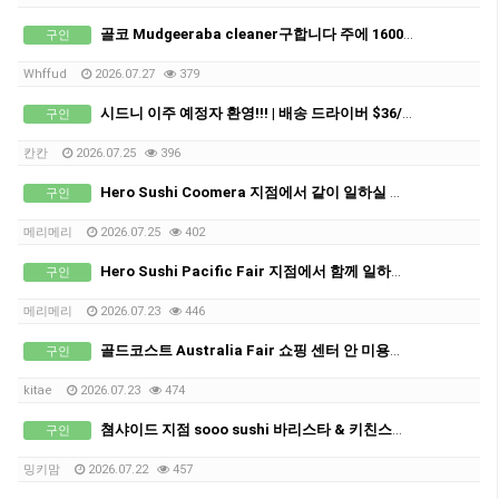
골코 Mudgeeraba cleaner구합니다 주에 1600+@가능합니다
구인
Whffud
2026.07.27
379
시드니 이주 예정자 환영!!! | 배송 드라이버 $36/시간 · 풀타임
구인
칸칸
2026.07.25
396
Hero Sushi Coomera 지점에서 같이 일하실 풀타임 직원 구인합니다.
구인
메리메리
2026.07.25
402
Hero Sushi Pacific Fair 지점에서 함께 일하실 파트타임 스태프 구인합니다.
구인
메리메리
2026.07.23
446
골드코스트 Australia Fair 쇼핑 센터 안 미용사 또는 초보자 경력자 비자 필요하신분
구인
kitae
2026.07.23
474
쳠샤이드 지점 sooo sushi 바리스타 & 키친스탭 구인합니다.
구인
밍키맘
2026.07.22
457