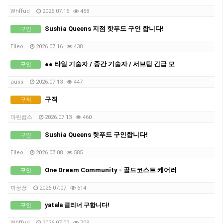
Whffud
2026.07.16
458
Sushia Queens 지점 핫푸드 구인 합니다!
구인
Elleo
2026.07.16
438
●● 타일 기술자 / 중간 기술자 / 서브팀 긴급 모집 ●●
구인
auss
2026.07.13
447
구직
구직
마린컵스
2026.07.13
460
Sushia Queens 핫푸드 구인합니다!
구인
Elleo
2026.07.08
585
One Dream Community - 골드코스트 케어러 구인합니다.
구인
까꿍꿍
2026.07.07
614
yatala 클리너 구합니다!
구인
Whffud
2026.07.02
709