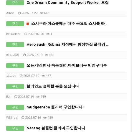
One Dream Community Support Worker 모집
구인
Alice
2026.07.22
445
스시쿠라 아스콧에서 매주 금요일 스시롤 하실분 1명 구합니다. 36불
구인
brissushi
2026.07.20
1
Hero sushi Robina 지점에서 함께하실 풀타임 직원 구인합니다.
구인
메리메리
2026.07.19
464
오픈기념 행사 속눈썹펌,아이브러우 빈영구타투
구인
파파야
2026.07.19
437
블라인드 설치할 분을 모십니다
구인
Ezi
2026.07.19
449
mudgeeraba 클리너 구인합니다!
구인
Whffud
2026.07.16
489
Nerang 볼클럽 클리너 구인합니다
구인