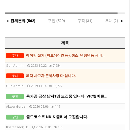
전체분류 (562)
구인 (529)
구직 (31)
우대 (2)
제목
에어컨 설치 (덕트에어컨 등), 청소, 냉장냉동 서비스, 쿨룸제작
우대
Sun Admin
2023.10.22
7,284
폐차 사고차 문제차량 다 삽니다.
우대
Sun Admin
2019.11.14
13,777
육가공 공장 남자1명 모집중 입니다. VIC멜버른, 차로 2-2.5시간 북쪽 세컨,써드 가능지역.
구인
Akworkforce
2026.08.06
149
골드코스트 NDIS 클리너 모집합니다.
구인
KslifecareQLD
2026.08.06
185