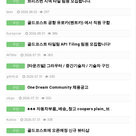
브리즈번 지역 타일 팀원 모집합니다.
구인
tyIer
2026.08.02
297
골드코스트 공항 유로카(렌트카) 에서 직원 구합니다
구인
Europcar
2026.08.01
386
골드코스트 타일팀 API Tiling 팀원 모집합니다!
구인
APItile
2026.07.31
365
[타운즈빌] 그라우터 / 중간기술자 / 기술자 구인합니다.
구인
g하하르
2026.07.31
330
One Dream Community 채용공고
구인
obgc
2026.07.31
350
♣♣♣ 자동차부품_배송_창고 coopers plain_브리즈번_남성직원 구인 ♣
구인
Kailos
2026.07.31
338
골드코스트에 오픈예정 신규 뷰티샵
구인