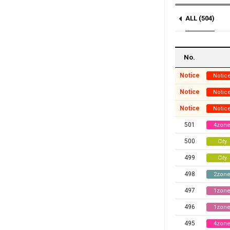
ALL (504)
Notice (3)
No.
Notice
Notic
Notice
Notic
Notice
Notic
501
4zon
500
City
499
City
498
2zon
497
1zon
496
1zon
495
4zon