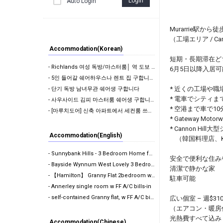
Login
Auto Login
Murarrie駅か
（工場エリア / C
Accommodation(Korean)
短期・長期滞在ど
- Richlands 여성 독방/마스터룸│ 역 도보 10분 │ 에어컨 │ 모든 빌 포함 │ 단…
6月5日以降入居可
- 5인 들어갈 쉐어하우스나 렌트 집 구합니다 !
* 近くの工場や
- 단기 독방 남녀무관 쉐어생 구합니다
* 電車でシティま
- 사우사이드 김피 마스터룸 쉐어생 구합니다.
* 空港まで車で10
- [마루치도어] 신축 아파트에서 세컨룸 쓰실 커플 혹은 2인 쉐어 구합니다. 플라자 도보 5…
* Gateway Mot
* Cannon Hi
Accommodation(English)
（韓国料理店、Kmar
- Sunnybank Hills - 3 Bedroom Home for Rent
安全で便利な住み
- Bayside Wynnum West Lovely 3 Bedroom Home Availabl…
清潔で静かな家
- 【Hamilton】 Granny Flat 2bedroom with 1bathroom | P…
駐車可能
- Annerley single room w FF A/C bills-in
- self-contained Granny flat, w FF A/C bills. 1P ,w…
広い個室 – 週$31
（エアコン・暖房
光熱費すべて込み
Accommodation(Chinese)