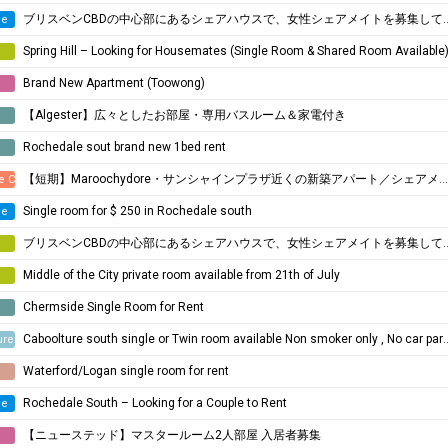
ブリスベンCBDの中心部にあるシェアハウスで、女性シェアメイトを募集しています！
ne
Spring Hill – Looking for Housemates (Single Room & Shared Room Available
Brand New Apartment (Toowong)
e
​【Algester】広々としたお部屋・専用バスルーム＆家電付き
e
Rochedale sout brand new 1bed rent
e
【短期】Maroochydore・サンシャインプラザ近くの新築アパート／シェアメイト募集
e Coast
Single room for $ 250 in Rochedale south
ne
ブリスベンCBDの中心部にあるシェアハウスで、女性シェアメイトを募集しています！
Middle of the City private room available from 21th of July
Chermside Single Room for Rent
e
Caboolture south single or Twin room available Non smoker only , No car park space
ure
Waterford/Logan single room for rent
e
Rochedale South – Looking for a Couple to Rent
ne
【ニューステッド】マスタールーム2人部屋 入居者募集
e