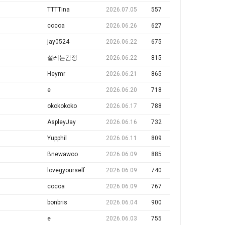
TTTTina
2026.07.05
557
cocoa
2026.06.26
627
jay0524
2026.06.22
675
설레는감정
2026.06.22
815
Heymr
2026.06.21
865
e
2026.06.20
718
okokokoko
2026.06.17
788
AspleyJay
2026.06.16
732
Yupphil
2026.06.11
809
Bnewawoo
2026.06.09
885
lovegyourself
2026.06.09
740
cocoa
2026.06.09
767
bonbris
2026.06.04
900
e
2026.06.03
755