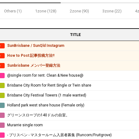
Others (1)
1zone (128)
2zone (90)
3zone (22)
4z
TITLE
SunBrisbane / SunQld Instagram
e
How to Post:記事投稿方法‼
e
Sunbrisbane メンバー登録方法
e
@single room for rent. Clean & New house@
e
Brisbane City Room for Rent Single or Twin share
Brisbane City Festival Towers (1 male wanted)
Holland park west share house (Female only)
e
グリーンスロープの140ドルの自室。
e
Murarrie single room
e
- ブリスベン - マスタールーム入居者募集 (Runcorn/Fruitgrove)
e