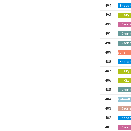
494
Brisba
493
City
492
1zon
491
2zon
490
2zon
489
Sunshin
488
Brisba
487
City
486
City
485
2zon
484
Caboolt
483
5zon
482
Brisba
481
1zon