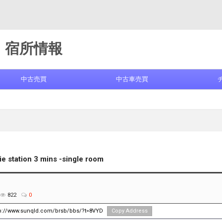
宿所情報
中古売買
中古車売買
ie station 3 mins -single room
822
0
tp://www.sunqld.com/brsb/bbs/?t=8VYD
Copy Address