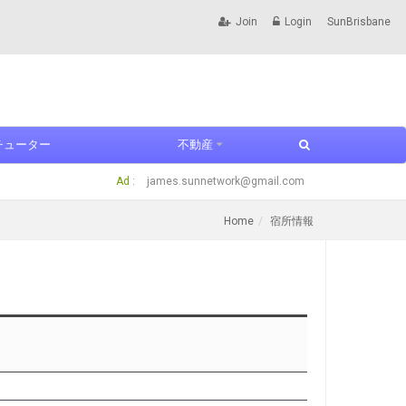
Join
Login
SunBrisbane
チューター
不動産
Ad :
james.sunnetwork@gmail.com
Home
宿所情報