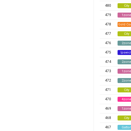
480
City
479
1zon
478
Gold Co
477
City
476
2zon
475
Ipswic
474
2zon
473
1zon
472
2zon
471
City
470
4zon
469
1zon
468
City
467
Gatto