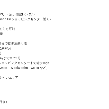
ら徒歩3分・広い個室レンタル
annon Hillショッピングセンター近く）
ちらも可能
能
職場まで徒歩通勤可能
で約20分
分
orwayまで車で1分
ll大型ショッピングセンターまで徒歩10分
t、Woolworths、Coles など）
やすいエリア
0
付き）