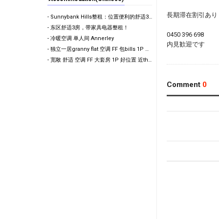
長期滞在割引あり
- Sunnybank Hills整租：位置便利的舒适3房1卫！
- 东区舒适3房，带家具电器整租！
0450 396 698
- 冷暖空调 单人间 Annerley
内見歓迎です
- 独立一居granny flat 空调 FF 包bills 1P woolloongabba 的好位置
- 宽敞 舒适 空调 FF 大套房 1P 好位置 近the GABBA
Comment
0