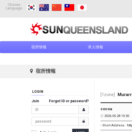
Choose
Language
宿所情報
求人情報
宿所情報
LOGIN
[1zone]
Murarr
Join
Forgot ID or password?
cocoa
2026.05.28 10:30
- Short Address :
ht