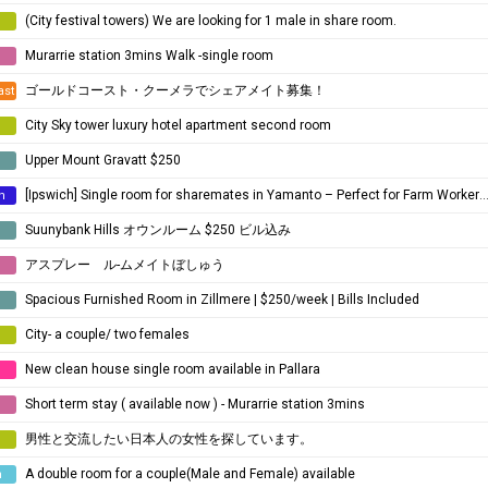
(City festival towers) We are looking for 1 male in share room.
Murarrie station 3mins Walk -single room
e
ゴールドコースト・クーメラでシェアメイト募集！
ast
City Sky tower luxury hotel apartment second room
Upper Mount Gravatt $250
e
[Ipswich] Single room for sharemates in Yamanto – ​​Perfect for Farm Workers (Near Boonah)
h
Suunybank Hills オウンルーム $250 ビル込み
e
アスプレー ル-ムメイトぼしゅう
e
Spacious Furnished Room in Zillmere | $250/week | Bills Included
e
City- a couple/ two females
New clean house single room available in Pallara
e
Short term stay ( available now ) - Murarrie station 3mins
e
男性と交流したい日本人の女性を探しています。
A double room for a couple(Male and Female) available
n