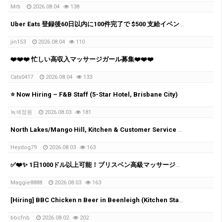
Mrti
2026.08.04
138
Uber Eats 登録後60日以内に100件完了で $500 支給イベント実施中！
jin153
2026.08.04
110
❤️❤️❤️ 忙しい高収入マッサージガール募集❤️❤️❤️
Cats0417
2026.08.04
133
⭐️ Now Hiring – F&B Staff (5-Star Hotel, Brisbane City)
녹색정원
2026.08.03
181
North Lakes/Mango Hill, Kitchen & Customer Service Team Member Wanted (15–20 hrs/wk)
Heydog79
2026.08.03
163
✅❤️✨ 1日1000ドル以上可能！ブリスベン高級マッサージチェーン スタッフ募集中 ✨✅❤️
Maggie8888
2026.08.03
163
[Hiring] BBC Chicken n Beer in Beenleigh (Kitchen Staff wanted)
bbcfnb
2026.08.02
202