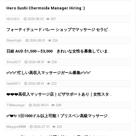
Hero Sushi Chermside Manager Hiring :)
메리메리
2026.08.02
207
フォーティテュード バレー ショップでマッサージ セラピストを募集中
SkyeHigh
2026.08.01
226
日給 AUD $1,500～$3,000 きれいな女性を募集しています。
Sina2677
2026.08.01
226
✅✅✅ 忙しい高収入マッサージガール募集✅✅✅
Cats0417
2026.08.01
222
❤️❤️❤️高収入マッサージ店｜ビザサポートあり｜女性スタッフ募集 ❤️❤️❤️
T5Massage
2026.08.01
208
✅❤️✨ 1日1000ドル以上可能！ブリスベン高級マッサージチェーン スタッフ募集中 ✨✅❤️
Maggie8888
2026.07.31
225