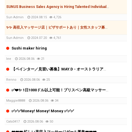
SUNUS Business Sales Agency is Hiring Talented Individuals to Grow Together!
Sun Admin
2024.08.15
4,726
✨✨ 高収入マッサージ店｜ビザサポートあり｜女性スタッフ募集✨✨
Sun Admin
2024.07.20
4,761
Sushi maker hiring
lee
2026.08.06
21
【ペインター／見習い募集】MAY.D - オーストラリア・韓国ペインティング会社
Renno
2026.08.06
25
✅❤️✨ 1日1000ドル以上可能！ブリスベン高級マッサージチェーン スタッフ募集中 ✨✅❤️
Maggie8888
2026.08.06
34
✅✅✅Money! Money! Money ✅✅✅
Cats0417
2026.08.06
50
❤️❤️❤️ 忙しい高収入マッサージガール募集❤️❤️❤️