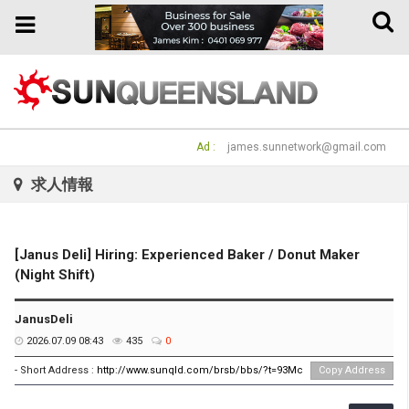
Toggle
Toggle
naviga
navigation
Ad :
james.sunnetwork@gmail.com
求人情報
[Janus Deli] Hiring: Experienced Baker / Donut Maker
(Night Shift)
JanusDeli
2026.07.09 08:43
435
0
- Short Address :
http://www.sunqld.com/brsb/bbs/?t=93Mc
Copy Address