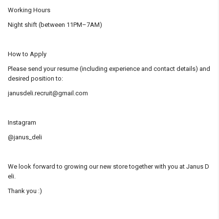
Working Hours
Night shift (between 11PM–7AM)
How to Apply
Please send your resume (including experience and contact details) and
desired position to:
janusdeli.recruit@gmail.com
Instagram
@janus_deli
We look forward to growing our new store together with you at Janus D
eli.
Thank you :)