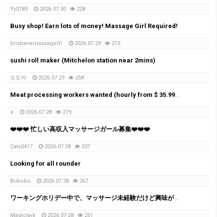
Yy0789
2026.07.30
228
Busy shop! Earn lots of money! Massage Girl Required!
brisbanemassage01
2026.07.29
213
sushi roll maker (Mitchelon station near 2mins)
도도야
2026.07.29
258
Meat processing workers wanted (hourly from $ 35.99 to 38.50)
e
2026.07.28
279
❤️❤️❤️ 忙しい高収入マッサージガール募集❤️❤️❤️
Cats0417
2026.07.28
237
Looking for all rounder
Bububu
2026.07.28
267
ワーキングホリデー中で、マッサージ未経験だけど興味がある方へ✨
Magiclark
2026.07.28
251