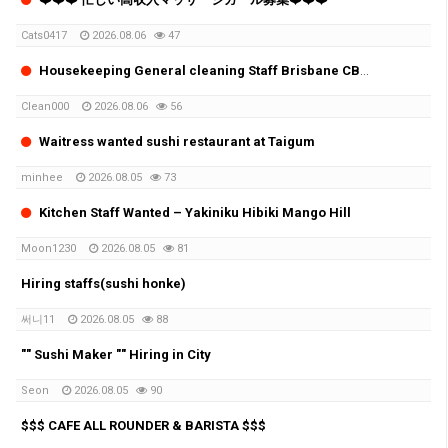
Cats0417
2026.08.06
47
Housekeeping General cleaning Staff Brisbane CBD Private Club Hotel
Clean000
2026.08.06
56
Waitress wanted sushi restaurant at Taigum
minhee
2026.08.05
73
Kitchen Staff Wanted – Yakiniku Hibiki Mango Hill
Moon1230
2026.08.05
81
Hiring staffs(sushi honke)
써니11
2026.08.05
88
"" Sushi Maker "" Hiring in City
Seon
2026.08.05
90
$$$ CAFE ALL ROUNDER & BARISTA $$$