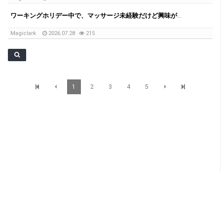
ワーキングホリデー中で、マッサージ未経験だけど興味がある方へ
Magiclark
2026.07.28
215
1
2
3
4
5
SunBrisbane Info
Level 1,233 Albert Street, Brisbane QLD 4000 TEL : 07 3012 7200 Mobile : 0401