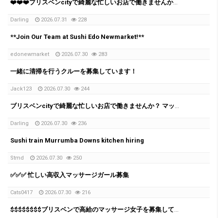
❤️❤️❤️ブリスベンcityで綺麗な忙しいお店で働きませんか？ マッサージ店では1日 $1000-$2000 + per day
Darling
2026.07.31
228
**Join Our Team at Sushi Edo Newmarket!**
edonewmarket
2026.07.30
283
一緒に清掃を行うクルーを募集しています！
Jack123
2026.07.30
244
ブリスベンcityで綺麗な忙しいお店で働きませんか？ マッサージ店では1日 $1000-$2000 + per day
Darling
2026.07.30
236
Sushi train Murrumba Downs kitchen hiring
Stmd
2026.07.30
250
✅✅✅ 忙しい高収入マッサージガール募集
Cats0417
2026.07.30
216
$$$$$$$$ブリスベンで高給のマッサージ女子を募集しています！ $$$$$$$$