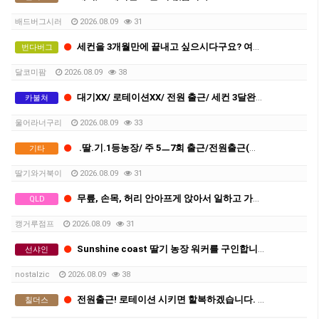
배드버그시러
2026.08.09
31
세컨을 3개월만에 끝내고 싶으시다구요? 여기로 오세요
번다버그
달코미팜
2026.08.09
38
대기XX/ 로테이션XX/ 전원 출근/ 세컨 3달완성
카불쳐
울어라너구리
2026.08.09
33
.딸.기.1등농장/ 주 5ㅡ7회 출근/전원출근(로테이션XX)/ 신식트롤리
기타
딸기와거북이
2026.08.09
31
무릎, 손목, 허리 안아프게 앉아서 일하고 가벼운 딸기 따세요
QLD
캥거루점프
2026.08.09
31
Sunshine coast 딸기 농장 워커를 구인합니다.
선샤인
nostalzic
2026.08.09
38
전원출근! 로테이션 시키면 할복하겠습니다. 세컨 딱 13주만에 따고 시티가세요
칠더스