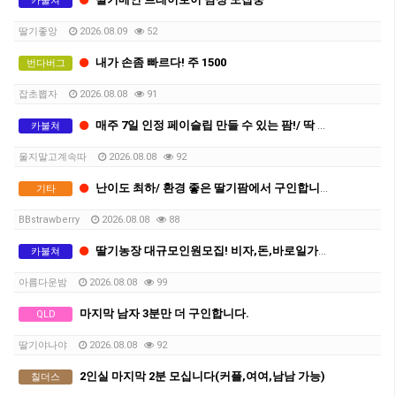
카불쳐
딸기좋앙
2026.08.09
52
내가 손좀 빠르다! 주 1500
번다버그
잡초뽑자
2026.08.08
91
매주 7일 인정 페이슬립 만들 수 있는 팜!/ 딱 13주만 하세요
카불쳐
울지말고계속따
2026.08.08
92
난이도 최하/ 환경 좋은 딸기팜에서 구인합니다
기타
BBstrawberry
2026.08.08
88
딸기농장 대규모인원모집! 비자,돈,바로일가능! 함께하실분!
카불쳐
아름다운밤
2026.08.08
99
마지막 남자 3분만 더 구인합니다.
QLD
딸기야나야
2026.08.08
92
2인실 마지막 2분 모십니다(커플,여여,남남 가능)
칠더스