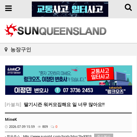
Toggl
Toggle
naviga
navigation
농장구인
[카불쳐]
딸기시즌 워커모집해요 일 너무 많아요!!
MineK
2026.07.09 15:59
809
0
- 짧은주소 :
http://www.sunqld.com/brsb/bbs/?t=93OS
주소복사