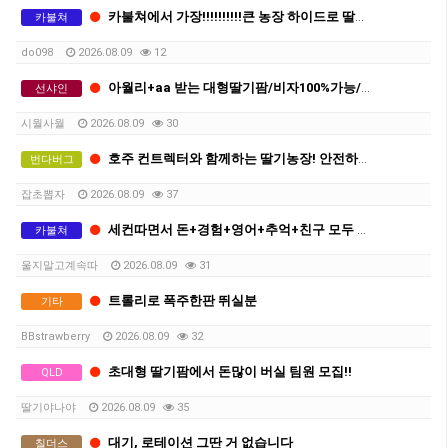
카불쳐에서 가장!!!!!!!!!!큰 농장 하이드로 딸기 주 1000불 이상
카불쳐
do098
2026.08.09
12
아월리+aa 받는 대형딸기팜/비자100%가능/저 런닝 좀 같이 뛰어주실분../상시채용중
선샤인
시월사월
2026.08.09
30
호주 컨트렉터와 함께하는 딸기농장! 안전하게 세컨따세요
번다버그
잡초뽑자
2026.08.09
37
세컨따면서 돈+경험+영어+추억+친구 모두 챙겨가실분
카불쳐
울지말고계속따
2026.08.09
31
트롤리로 폭주한판 뛰실분
기타
BBstrawberry
2026.08.09
32
초대형 딸기팜에서 돈많이 버실 팀원 모집!!
QLD
딸기야나야
2026.08.09
35
대기, 로테이션 그딴 거 없습니다
칠더스