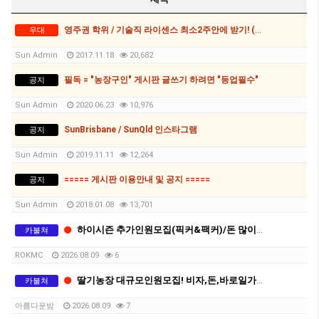
영주권 학위 / 기술직 라이센스 최소2주안에 받기! (요리, 페인팅, 용접, 차일드케어 등등)
우대
Sun Admin
2017.11.18
20,682
필독 = "농장구인" 게시판 글쓰기 하려면 "등업필수"
공지
Sun Admin
2020.06.23
10,976
SunBrisbane / SunQld 인스타그램
공지
Sun Admin
2019.11.11
12,264
===== 게시판 이용안내 및 공지 =====
공지
Sun Admin
2018.01.08
13,701
하이시즌 추가인원모집(픽커&팩커)/돈 많이 버실분 오세요
카불쳐
ROKMC
2026.08.09
6
딸기농장 대규모인원모집! 비자,돈,바로일가능! 함께하실분!
카불쳐
아름다운밤
2026.08.09
7