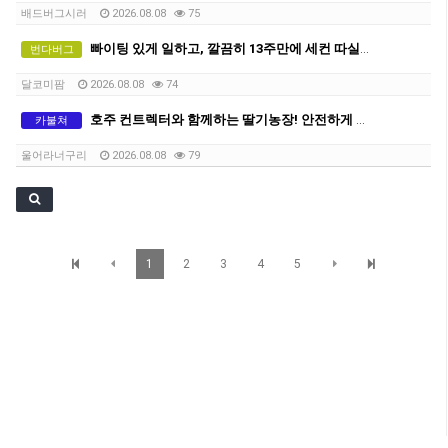
배드버그시러
2026.08.08
75
빠이팅 있게 일하고, 깔끔히 13주만에 세컨 따실분
번다버그
달코미팜
2026.08.08
74
호주 컨트렉터와 함께하는 딸기농장! 안전하게 세컨따세요
카불쳐
울어라너구리
2026.08.08
79
1
2
3
4
5