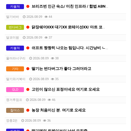
브리즈번 인근 숙소/ 미친 인프라 / 합법 ABN / 최소 기간 세컨 ,서드 가능
카불쳐
딸기바바
2026.08.09
44
닭장쉐어XXX 대기XX 로테이션XX/ 마트 코앞/ 숙소컨디션 최상
번다버그
달코미팜
2026.08.09
37
쉬프트 짱짱히 나오는 팀입니다. 시간낭비 ㄴㄴ
카불쳐
울어라너구리
2026.08.09
38
딸기는 번다버그가 좋다 그러더라고
기타
딸기와거북이
2026.08.09
35
고민이 많으신 표정이네요 여기로 오세요
QLD
캥거루점프
2026.08.09
46
농장 처음이신 분. 여기로 오세요
칠더스
깡총2은
2026.08.09
36
딸기메인 트레이보이 남성 모집중