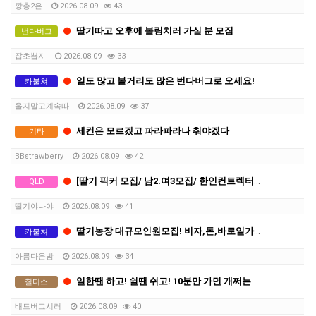
깡총2은
2026.08.09
43
딸기따고 오후에 볼링치러 가실 분 모집
번다버그
잡초뽑자
2026.08.09
33
일도 많고 볼거리도 많은 번다버그로 오세요!
카불쳐
울지말고계속따
2026.08.09
37
세컨은 모르겠고 파라파라나 춰야겠다
기타
BBstrawberry
2026.08.09
42
[딸기 픽커 모집/ 남2.여3모집/ 한인컨트렉터X]
QLD
딸기야나야
2026.08.09
41
딸기농장 대규모인원모집! 비자,돈,바로일가능! 함께하실분!
카불쳐
아름다운밤
2026.08.09
34
일한땐 하고! 쉴땐 쉬고! 10분만 가면 개쩌는 바닷가 있는 숙소
칠더스
배드버그시러
2026.08.09
40