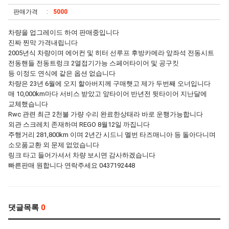
판매가격
5000
차량을 업그레이드 하여 판매중입니다
진짜 찐막 가격내립니다
2005년식 차량이며 에어컨 및 히터 선루프 후방카메라 앞좌석 전동시트
전동핸들 전동트렁크 2열접기가능 스페어타이어 및 공구킷
등 이정도 연식에 같은 옵션 없습니다
차량은 23년 6월에 오지 할아버지께 구매햇고 제가 두번째 오너입니다
매 10,000km마다 서비스 받았고 앞타이어 반년전 뒷타이어 지난달에
교체했습니다
Rwc 관련 최근 2천불 가량 수리 완료한상태라 바로 운행가능합니다
외관 스크레치 존재하며 REGO 8월12일 까집니다
주행거리 281,800km 이며 2년간 시드니 멜번 타즈매니아 등 돌아다니며
소모품교환 외 문제 없었습니다
링크 타고 들어가셔서 차량 보시면 감사하겠습니다
빠른판매 원합니다 연락주세요 0437192448
댓글목록
0