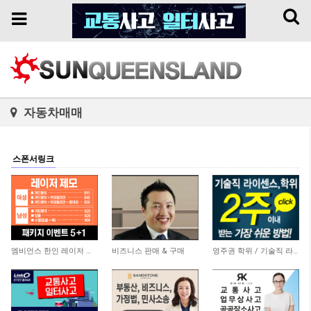
Toggl
Toggle
naviga
navigation
자동차매매
스폰서링크
3,770
5,857
20,744
엠비언스 한인 레이저 클리닉
비즈니스 판매 & 구매
영주권 학위 / 기술직 라이센스 최소2주안에 받기! (요리, 페인팅, 용접, 차일드케어 등…