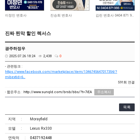
10,963
10,716
12,922
이정민 변호사
진승희 변호사
김린 변호사 0404 871 986
진짜 찐막 할인 렉서스
광주하정우
2025.07.26 18:24
2,438
0
- 관련링크 :
https://www.facebook.com/marketplace/item/1346745647017354/?
mibextid=6…
591회 연결
- 짧은주소 :
http://www.sunqld.com/brsb/bbs/?t=7iEA
주소복사
목록
지역
Morayfield
모델
Lexus Rx330
연락처
0437192448