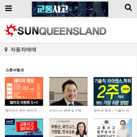
Toggl
Toggle
naviga
navigation
자동차매매
스폰서링크
3,772
5,859
20,753
엠비언스 한인 레이저 클리닉
비즈니스 판매 & 구매
영주권 학위 / 기술직 라이센스 최소2주안에 받기! (요리, 페인팅, 용접, 차일드케어 등…