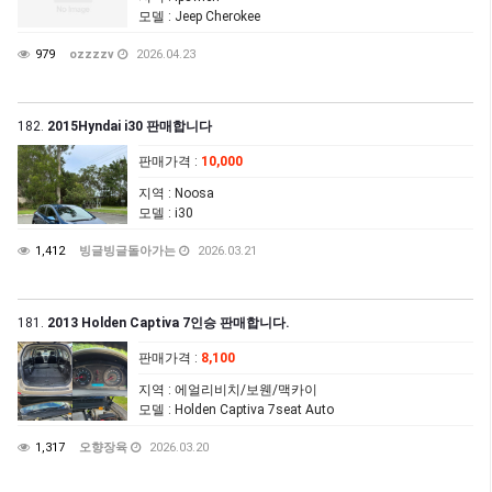
모델
: Jeep Cherokee
979
ozzzzv
2026.04.23
182.
2015Hyndai i30 판매합니다
판매가격
:
10,000
지역
: Noosa
모델
: i30
1,412
빙글빙글돌아가는
2026.03.21
181.
2013 Holden Captiva 7인승 판매합니다.
판매가격
:
8,100
지역
: 에얼리비치/보웬/맥카이
모델
: Holden Captiva 7seat Auto
1,317
오향장육
2026.03.20