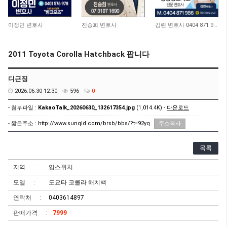
10,969
10,720
12,926
이정민 변호사
진승희 변호사
김린 변호사 0404 871 986
2011 Toyota Corolla Hatchback 팝니다
디근징
2026.06.30 12:30
596
0
- 첨부파일 :
KakaoTalk_20260630_132617354.jpg
(1,014.4K) -
다운로드
- 짧은주소 :
http://www.sunqld.com/brsb/bbs/?t=92yq
주소복사
목록
지역
입스위치
모델
도요타 코롤라 해치백
연락처
0403614897
판매가격
7999