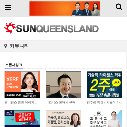
Toggl
Toggle
naviga
navigation
커뮤니티
스폰서링크
3,774
5,861
20,758
엠비언스 한인 레이저 클리닉
비즈니스 판매 & 구매
영주권 학위 / 기술직 라이센스 최소2주안에 받기! (요리, 페인팅, 용접, 차일드케어 등…