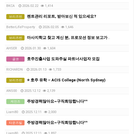
BKCA
2026.02.22
1,414
렌트관리 리포트, 받아보신 적 있으세요?
브리즈번
BetterLifeProperty
2026.02.05
1,646
마사지학교 찾고 계신 분, 프로모션 정보 보고가세요~
브리즈번
AHSER
2026.01.30
1,604
호주진출사업 도와주실 파트너사업자 모집
골코
RICHARDN
2026.01.13
1,733
⭐ 호주 유학 – ACIS College (North Sydney)
브리즈번
ANS00
2025.12.12
2,139
주방경력많아요~구직희망합니다^^
케언즈
Liam80
2025.12.11
2,000
주방경력많아요~구직희망합니다^^
타운즈빌
Liam80
2025.12.11
1,897