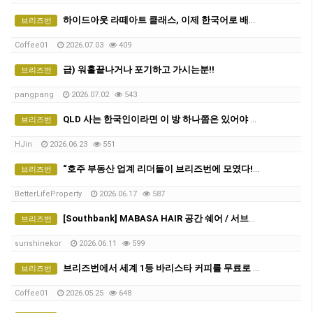
하이드아웃 라떼아트 클래스, 이제 한국어로 배웁니다 ☕ 그룹 커피 클래스 오픈!
브리즈번
Coffee01
2026.07.03
409
급) 워홀끝나거나 포기하고 가시는분!!
브리즈번
pangpang
2026.07.02
543
QLD 사는 한국인이라면 이 방 하나쯤은 있어야 함 (유용한 카톡방 모음 공유)
브리즈번
HJin
2026.06.23
551
“호주 부동산 업계 리더들이 브리즈번에 모였다!” 브리즈번 특별 합동 무료 부동산 세미나에 여러분을 초대합니다
브리즈번
BetterLifeProperty
2026.06.17
587
[Southbank] MABASA HAIR 공간 쉐어 / 서브리스(Sub-lease) 파트너를 모십니다!
브리즈번
sunshinekor
2026.06.11
599
브리즈번에서 세계 1등 바리스타 커피를 무료로 마실 수 있다면?
브리즈번
Coffee01
2026.05.25
648