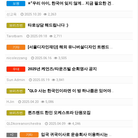
⭐“우리 아이, 한국어 잊지 않게… 지금 필요한 건 한국어교원입니다”⭐
보웬
선교육
2025.10.20
2,263
타로상담 해드립니다 :)
브리즈번
Tarotbam
2025.09.18
2,711
[서울디자인재단] 해외 유니버설디자인 트렌드 리포트 모집 안내 (~6/20 KST 15:00)
기타
nicolezzang
2025.06.16
3,505
2025년 케언즈/타운즈빌 순회영사 공지
우대
Sun Admin
2025.05.19
3,841
"QLD 사는 한국인이라면 이 방 하나쯤은 있어야 함 (유용한 카톡방 모음 공유)"
브리즈번
HJin
2025.04.20
5,086
퀸즈랜드 한인 오케스트라 단원모집
브리즈번
QLDkoreanorchestra
2025.04.09
4,246
입국 귀국이사로 운송회사 이용하시는 분들 정보 나눔 하오니 꼭 조심하세요.
기타
+
2