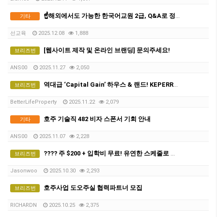
☝️해외에서도 가능한 한국어교원 2급, Q&A로 정리했다!
기타
선교육
2025.12.08
1,888
[웹사이트 제작 및 온라인 브랜딩] 문의주세요!
브리즈번
ANS00
2025.11.27
2,050
역대급 ‘Capital Gain’ 하우스 & 랜드! KEPERRA, QUARRY “그곳이 알고 싶다”. 브리즈번 특별 ‘합동’ 부동산 세미나.
브리즈번
BetterLifeProperty
2025.11.22
2,079
호주 기술직 482 비자 스폰서 기회 안내
기타
ANS00
2025.11.07
2,228
???? 주 $200 + 입학비 무료! 유연한 스케줄로 일과 공부 둘 다 잡으세요 ????
브리즈번
Jasonwoo
2025.10.30
2,293
호주사업 도오주실 협력파트너 모집
브리즈번
RICHARDN
2025.10.25
2,375