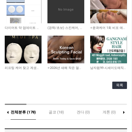
No Image
1,570
1,902
2,418
다이어트 약 업데이트 됐어요
(경력/초보) 스킨케어, 리메디얼 테라피스트 -스폰비자가능
⭐️윤곽케어 1회 비포 애프터 사진 ⭐️
2,358
2,149
2,902
리프팅 케어 찾고 계셨나요? 더블로 HIFU
⭐️2026년 새해 작은 얼굴 되기 프로젝트!! 100불 할인!!
남자펌99 시세이도매직199 인두루필리
목록
전체분류 (178)
골코 (18)
겐다 (0)
게톤 (0)
락
(0)