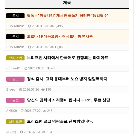
제목
필독 = "커뮤니티" 게시판 글쓰기 하려면 "등업필수"
공지
Sun Admin
2020.06.23
9,496
코로나 19 대응요령 - 주 시드니 총 영사관
공지
Sun Admin
2020.03.15
11,068
브리즈번 시티에서 한국어로 진행되는 라떼아트 클래스, 8/29(토)에 열립니다
브리즈번
Coffee01
2026.08.06
43
정식 출시! 고객 응대부터 노쇼 방지 알림톡까지. 24시간 일하는 '다국어 AI 비서' 를 두어 매출을 늘리세요! (1인샵 평생 무료)
골코
Biseo
2026.07.26
190
당신의 경력이 자격증이 됩니다 — RPL 무료 상담
골코
ANS00
2026.07.22
243
브리즈번 골코 명랑골프 단톡방입니다.
브리즈번
제이최
2026.07.13
313