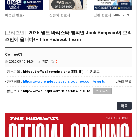
10,972
10,726
12,931
이정민 변호사
진승희 변호사
김린 변호사 0404 871 986
[브리즈번]
2025 월드 바리스타 챔피언 Jack Simpson이 브리
즈번에 옵니다! - The Hideout Team
Coffee01
2026.05.16 14:34
757
0
- 첨부파일 :
hideout offical opening.png
(553.6K) -
다운로드
- 관련링크 :
http://www.thehideoutspecialtycoffee.com/events
376회 연결
- 짧은주소 :
http://www.sunqld.com/brsb/bbs/?t=8TIc
주소복사
목록