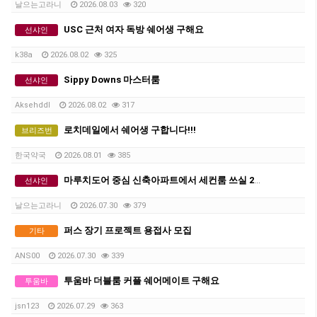
날으는고라니
2026.08.03
320
USC 근처 여자 독방 쉐어생 구해요
선샤인
k38a
2026.08.02
325
Sippy Downs 마스터룸
선샤인
Aksehddl
2026.08.02
317
로치데일에서 쉐어생 구합니다!!!
브리즈번
한국약국
2026.08.01
385
마루치도어 중심 신축아파트에서 세컨룸 쓰실 2인 쉐어 혹은 커플 구합니다.
선샤인
날으는고라니
2026.07.30
379
퍼스 장기 프로젝트 용접사 모집
기타
ANS00
2026.07.30
339
투움바 더블룸 커플 쉐어메이트 구해요
투움바
jsn123
2026.07.29
363