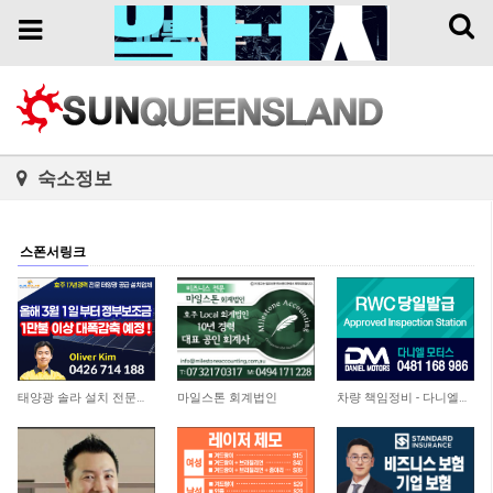
Toggl
Toggle
naviga
navigation
숙소정보
스폰서링크
11,383
4,520
4,755
태양광 솔라 설치 전문업체
마일스톤 회계법인
차량 책임정비 - 다니엘모터스