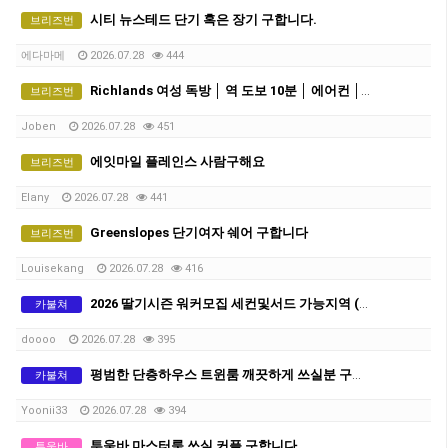
시티 뉴스테드 단기 혹은 장기 구합니다.
브리즈번
에다마메
2026.07.28
444
Richlands 여성 독방 │ 역 도보 10분 │ 에어컨 │ 모든 빌 포함 │ 주 $280 │ 단기-약3개월 거주 가능
브리즈번
Joben
2026.07.28
451
에잇마일 플레인스 사람구해요
브리즈번
Elany
2026.07.28
441
Greenslopes 단기여자 쉐어 구합니다
브리즈번
Louisekang
2026.07.28
416
2026 딸기시즌 워커모집 세컨및서드 가능지역 (QLD 브리즈번 근교)
카불쳐
doooo
2026.07.28
395
평범한 단층하우스 트윈룸 깨끗하게 쓰실분 구합니다
카불쳐
Yoonii33
2026.07.28
394
투움바 마스터룸 쓰실 커플 구합니다.
투움바