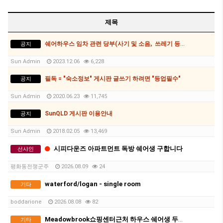
콥스하버 (1)
제목
쉐어하우스 임차 관련 당부(사기 및 소음, 쓰레기 등)사항
공지
Sun Admin
2023.12.06
6,228
필독 = "숙소정보" 게시판 글쓰기 하려면 "등업필수"
공지
Sun Admin
2020.06.23
11,745
SunQLD 게시판 이용안내
공지
Sun Admin
2018.02.05
13,469
시피다운즈 아파트먼트 독방 쉐어생 구합니다
선샤인
평화동전쟁군주
2026.08.09
24
waterford/logan - single room
기타
boddarione
2026.08.08
82
Meadowbrook쇼핑센터근처 하우스 쉐어생 두분구합니다:)
기타