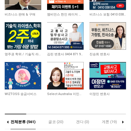
6,088
3,858
3,921
비즈니스 판매 & 구매
엠비언스 한인 레이저 클리닉
비즈니스 보험 0410 038 554
20,761
11,432
9,450
영주권 학위 / 기술직 라이센스 최소2주안에 받기! (요리, 페인팅, 용접, 차일드케어 등…
김린 변호사 0404 871 986
진승희 변호사
9,758
9,871
9,274
WIZTOSS 송금서비스
Select Australia 이민전문
이정민 변호사
전체분류 (561)
골코 (20)
겐다 (0)
게톤 (19)