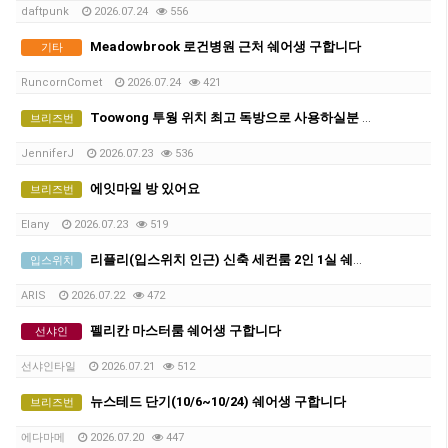
daftpunk
2026.07.24
556
Meadowbrook 로건병원 근처 쉐어생 구합니다
기타
RuncornComet
2026.07.24
421
Toowong 투웡 위치 최고 독방으로 사용하실분 여성 1인 또는 2인 (즉시)
브리즈번
JenniferJ
2026.07.23
536
에잇마일 방 있어요
브리즈번
Elany
2026.07.23
519
리플리(입스위치 인근) 신축 세컨룸 2인 1실 쉐어생 구인합니다!
입스위치
ARIS
2026.07.22
472
펠리칸 마스터룸 쉐어생 구합니다
선샤인
선샤인타일
2026.07.21
512
뉴스테드 단기(10/6~10/24) 쉐어생 구합니다
브리즈번
에다마메
2026.07.20
447