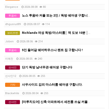
Eliegance
2026.08.08
80
노스 투움바 커플 또는 2인 / 독방 쉐어생 구합니다
투움바
dhgusrud89
2026.08.07
114
Richlands 여성 독방/마스터룸│ 역 도보 10분 │ 에어컨 │ 모든 빌 포함 │ 단기-약3개월 거주 가능
브리즈번
Joben
2026.08.06
214
5인 들어갈 쉐어하우스나 렌트 집 구합니다 !
투움바
이예찬
2026.08.05
240
단기 독방 남녀무관 쉐어생 구합니다
선샤인
선샤인12
2026.08.05
255
사우사이드 김피 마스터룸 쉐어생 구합니다.
기타
Blackwhite
2026.08.04
255
[마루치도어] 신축 아파트에서 세컨룸 쓰실 커플 혹은 2인 쉐어 구합니다. 플라자 도보 5분거리.
선샤인