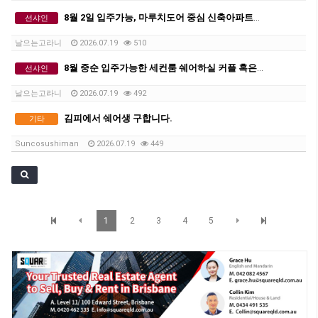
8월 2일 입주가능, 마루치도어 중심 신축아파트에서 세컨룸 쉐어하실 커플 혹은 2인 쉐어생 구합니다.
선샤인
날으는고라니
2026.07.19
510
8월 중순 입주가능한 세컨룸 쉐어하실 커플 혹은 2인 쉐어생 구합니다.
선샤인
날으는고라니
2026.07.19
492
김피에서 쉐어생 구합니다.
기타
Suncosushiman
2026.07.19
449
1
2
3
4
5