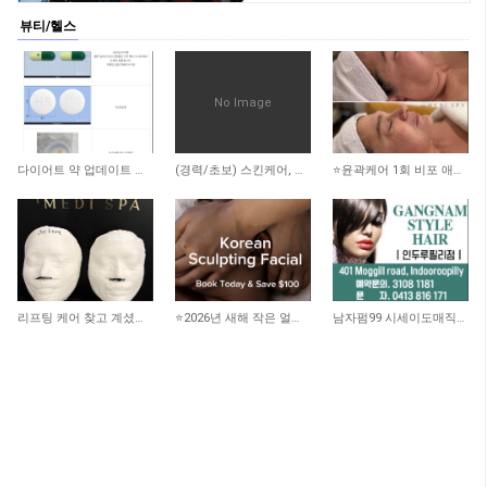
뷰티/헬스
No Image
1,576
1,903
2,420
다이어트 약 업데이트 됐어요
(경력/초보) 스킨케어, 리메디얼 테라피스트 -스폰비자가능
⭐️윤곽케어 1회 비포 애프터 사진 ⭐️
2,360
2,151
2,904
리프팅 케어 찾고 계셨나요? 더블로 HIFU
⭐️2026년 새해 작은 얼굴 되기 프로젝트!! 100불 할인!!
남자펌99 시세이도매직199 인두루필리