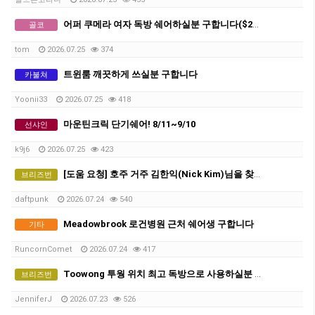
어퍼 쿠메라 여자 독방 쉐어하실분 구합니다($230)
골코
tom
2026.07.25
374
트윈룸 깨끗하게 쓰실분 구합니다
카불쳐
Yoonii33
2026.07.25
418
마운틴크릭 단기쉐어! 8/11~9/10
선샤인
k9j6
2026.07.25
423
[도움 요청] 호주 거주 김한익(Nick Kim)님을 찾고 있습니다 — 결정적 정보 제공 시 사례하겠습니다
브리즈번
daftpunk
2026.07.24
540
Meadowbrook 로건병원 근처 쉐어생 구합니다
기타
RuncornComet
2026.07.24
417
Toowong 투웡 위치 최고 독방으로 사용하실분 여성 1인 또는 2인 (즉시)
브리즈번
JenniferJ
2026.07.23
526