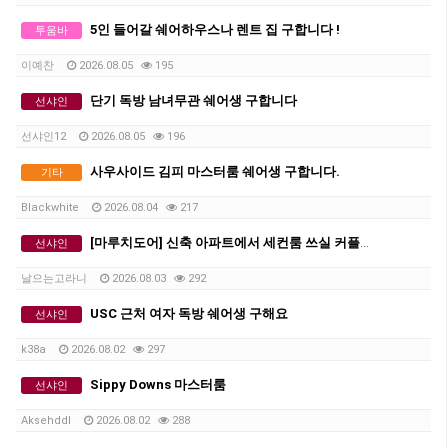
5인 들어갈 쉐어하우스나 렌트 집 구합니다 !
투움바
이예찬
2026.08.05
195
단기 독방 남녀무관 쉐어생 구합니다
선샤인
선샤인12
2026.08.05
196
사우사이드 김피 마스터룸 쉐어생 구합니다.
기타
Blackwhite
2026.08.04
217
[마루치도어] 신축 아파트에서 세컨룸 쓰실 커플 혹은 2인 쉐어 구합니다. 플라자 도보 5분거리.
선샤인
날으는고라니
2026.08.03
292
USC 근처 여자 독방 쉐어생 구해요
선샤인
k38a
2026.08.02
297
Sippy Downs 마스터룸
선샤인
Aksehddl
2026.08.02
288