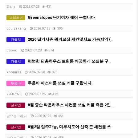
Elany
2026.07.28
431
Greenslopes 단기여자 쉐어 구합니다
브리즈번
Louisekang
2026.07.28
395
2026 딸기시즌 워커모집 세컨및서드 가능지역 (QLD 브리즈번 근교)
카불쳐
doooo
2026.07.28
374
평범한 단층하우스 트윈룸 깨끗하게 쓰실분 구합니다
카불쳐
Yoonii33
2026.07.28
376
투움바 마스터룸 쓰실 커플 구합니다.
투움바
72007976
2026.07.26
412
8월 중순 타운하우스 세컨룸 쓰실 커플 혹은 2인 쉐어생 구합니다.
선샤인
날으는고라니
2026.07.25
454
8월2일 입주가능, 마루치도어 신축 큰 세컨룸 쓰실 커플 혹은 2인 쉐어생 구합니다.
선샤인
날으는고라니
2026.07.25
455