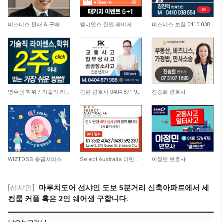
6,083
3,852
3,916
비즈니스 판매 & 구매
엠비언스 한인 레이저 클리닉
비즈니스 보험 0410 038 554
20,750
11,421
9,441
영주권 학위 / 기술직 라이센스 최소2주안에 받기! (요리, 페인팅, 용접, 차일드케어 등…
김린 변호사 0404 871 986
진승희 변호사
9,752
9,861
9,264
WIZTOSS 송금서비스
Select Australia 이민전문
이정민 변호사
[선샤인]
마루치도어 선샤인 도보 5분거리 신축아파트에서 세
컨룸 커플 혹은 2인 쉐어생 구합니다.