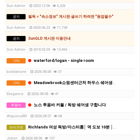
Sun Admin
2023.12.06
6,226
필독 = "숙소정보" 게시판 글쓰기 하려면 "등업필수"
공지
Sun Admin
2020.06.23
11,738
SunQLD 게시판 이용안내
공지
Sun Admin
2018.02.05
13,465
waterford/logan - single room
기타
boddarione
2026.08.08
37
Meadowbrook쇼핑센터근처 하우스 쉐어생 두분구합니다:)
기타
Eliegance
2026.08.08
41
노스 투움바 커플 / 독방 쉐어생 구합니다
투움바
dhgusrud89
2026.08.07
68
Richlands 여성 독방/마스터룸│ 역 도보 10분 │ 에어컨 │ 모든 빌 포함 │ 단기-약3개월 거주 가능
브리즈번
Joben
2026.08.06
157