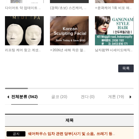
1,558
1,898
2,412
다이어트 약 업데이트 됐어요
(경력/초보) 스킨케어, 리메디얼 테라피스트 -스폰비자가능
⭐️윤곽케어 1회 비포 애프터 사진 ⭐️
2,352
2,146
2,900
리프팅 케어 찾고 계셨나요? 더블로 HIFU
⭐️2026년 새해 작은 얼굴 되기 프로젝트!! 100불 할인!!
남자펌99 시세이도매직199 인두루필리
목록
전체분류 (562)
골코 (20)
겐다 (0)
게톤 (19)
콥스하버 (1)
제목
쉐어하우스 임차 관련 당부(사기 및 소음, 쓰레기 등)사항
공지