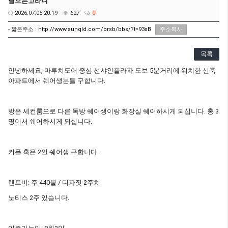
날으는고라니
2026.07.05 20:19
627
0
- 짧은주소 :
http://www.sunqld.com/brsb/bbs/?t=93sB
주소복사
목록
안녕하세요, 마루치도어 중심 선샤인플라자 도보 5분거리에 위치한 신축
아파트에서 쉐어생분들 구합니다.
방은 세컨룸으로 다른 독방 쉐어생이랑 화장실 쉐어하시게 되십니다. 총 3
명이서 쉐어하시게 되십니다.
커플 혹은 2인 쉐어생 구합니다.
렌트비: 주 440불 / 디파짓 2주치
노티스 2주 있습니다.