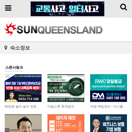
Toggl
Toggle
naviga
navigation
숙소정보
스폰서링크
11,376
4,517
4,749
태양광 솔라 설치 전문업체
마일스톤 회계법인
차량 책임정비 - 다니엘모터스