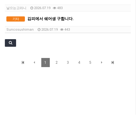
날으는고라니
2026.07.19
483
김피에서 쉐어생 구합니다.
기타
Suncosushiman
2026.07.19
443
1
2
3
4
5
SunBrisbane 정보
Level 1,233 Albert Street, Brisbane QLD 4000 TEL : 07 3012 7200 Mobile : 0401
069 977 Email: james.sunnetwork@gmail.com