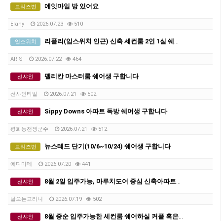
에잇마일 방 있어요
브리즈번
Elany
2026.07.23
510
리플리(입스위치 인근) 신축 세컨룸 2인 1실 쉐어생 구인합니다!
입스위치
ARIS
2026.07.22
464
펠리칸 마스터룸 쉐어생 구합니다
선샤인
선샤인타일
2026.07.21
502
Sippy Downs 아파트 독방 쉐어생 구합니다
선샤인
평화동전쟁군주
2026.07.21
512
뉴스테드 단기(10/6~10/24) 쉐어생 구합니다
브리즈번
에다마메
2026.07.20
441
8월 2일 입주가능, 마루치도어 중심 신축아파트에서 세컨룸 쉐어하실 커플 혹은 2인 쉐어생 구합니다.
선샤인
날으는고라니
2026.07.19
502
8월 중순 입주가능한 세컨룸 쉐어하실 커플 혹은 2인 쉐어생 구합니다.
선샤인