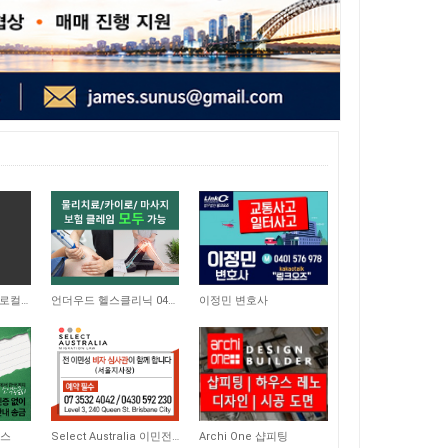
5,227
8,485
브리즈번 시티 인근 로컬 상가에 위치한 일식당 매매 합니다
언더우드 헬스클리닉 0493 844 686
이정민 변호사
9,004
8,661
비스
Select Australia 이민전문
Archi One 샵피팅