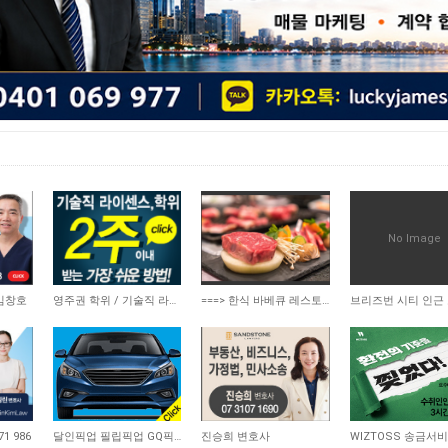
No Image
19,612
3,829
4,046
 임창호
영주권 학위 / 기술직 라이센스 최소2주안에 받기! (요리, 페인팅, 용접, 차일드케어 등…
===> 한식 바베큐 레스토랑 급매합니다 <===
12,050
8,762
9,227
1 986
달인픽업 필립픽업 GQ픽업 최저가픽업
진승희 변호사
WIZTOSS 송금서