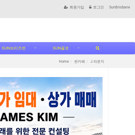
회원가입
로그인
SunBrisbane
SUN브리즈번
SUN골코
Home
썬카페
J 라운지