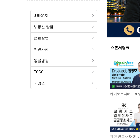
J 라운지
부동산 칼럼
법률칼럼
스폰서링크
이민카페
동물병원
ECCQ
태양광
1,856
카이로프랙터 - Dr
10,556
김린 변호사 0404 87