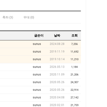
축하 (3)
우대 (0)
글쓴이
날짜
조회
sunus
2024.08.28
7,256
sunus
2019.11.19
11,692
sunus
2019.10.14
11,210
sunus
2026.05.13
1,184
sunus
2020.11.09
21,206
sunus
2020.05.26
24,307
sunus
2020.05.26
22,914
sunus
2020.04.08
27,142
sunus
2020.02.01
21,759