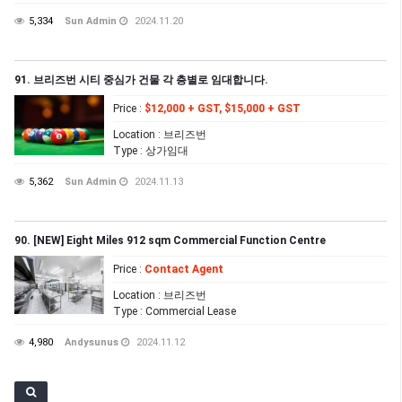
5,334
Sun Admin
2024.11.20
91. 브리즈번 시티 중심가 건물 각 층별로 임대합니다.
Price
:
$12,000 + GST, $15,000 + GST
Location
: 브리즈번
Type
: 상가임대
5,362
Sun Admin
2024.11.13
90. [NEW] Eight Miles 912 sqm Commercial Function Centre
Price
:
Contact Agent
Location
: 브리즈번
Type
: Commercial Lease
4,980
Andysunus
2024.11.12