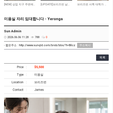
138
86
362
[NEW] 상업 지구 주변에 위치한 저렴한 렌트비의 수익률 좋은 타이 테이크 어웨이 샾 매…
[UPDATE]브리즈번 남쪽 저렴한 렌트비 마사지 샾
브리즈번 서쪽 대학가 인근 일식당 매매 합니다
미용실 자리 임대합니다 - Yeronga
Sun Admin
2026.06.06 11:28
788
0
- 짧은주소 :
http://www.sunqld.com/brsb/bbs/?t=8Xcz
주소복사
목록
Price
$5,500
Type
미용실
Location
브리즈번
Contact
James