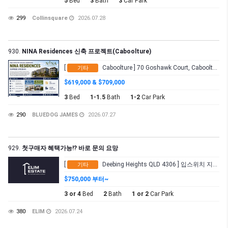
5
Bed
3
Bath
3
Car Park
299
Collinsquare
2026.07.28
930.
NINA Residences 신축 프로젝트(Caboolture)
[
Caboolture ] 70 Goshawk Court, Caboolture QLD 4510
기타
$619,000 & $709,000
3
Bed
1-1.5
Bath
1-2
Car Park
290
BLUEDOG JAMES
2026.07.27
929.
첫구매자 혜택가능!? 바로 문의 요망
[
Deebing Heights QLD 4306 ] 입스위치 지역 (고속도로 진출입 수월)
기타
$750,000 부터~
3 or 4
Bed
2
Bath
1 or 2
Car Park
380
ELIM
2026.07.24