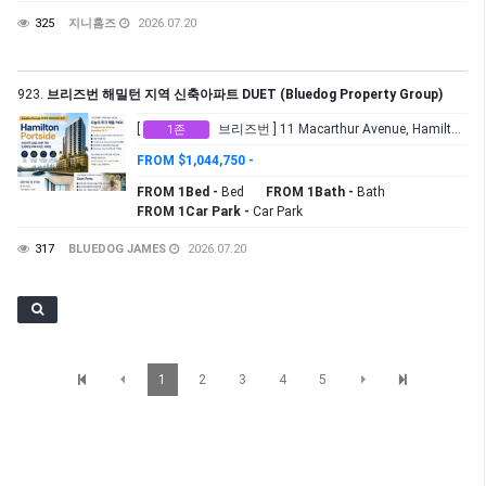
325
지니홈즈
2026.07.20
923.
브리즈번 해밀턴 지역 신축아파트 DUET (Bluedog Property Group)
[
브리즈번 ] 11 Macarthur Avenue, Hamilton QLD
1존
FROM $1,044,750 -
FROM 1Bed -
Bed
FROM 1Bath -
Bath
FROM 1Car Park -
Car Park
317
BLUEDOG JAMES
2026.07.20
1
2
3
4
5