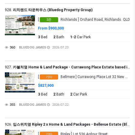
928.
리치랜드 타운하우스 (Bluedog Property Group)
[
Richlands ] Orchard Road, Richlands. QLD
3존
From $900,000
3
Bed
2
Bath
1-2
Car Park
360
BLUEDOG JAMES
2026.07.23
927.
카불처옆 Home & Land Package - Currawong Place Estate based in Bellmere (Bluedog Property Group)
[
Bellmere ] Currawong Place Lot 32 New Road
기타
$827,900
3
Bed
2
Bath
2
Car Park
355
BLUEDOG JAMES
2026.07.22
926.
입스위치옆 Ripley 2 x Home & Land Packages - Bellevue Estate (Bluedog Property Group)
[
Ripley ] Lot 536 Ardour Street
기타