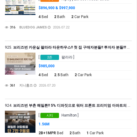
$896,900 & $997,900
4
Bed
2
Bath
2
Car Park
316
BLUEDOG JAMES
2026.07.22
925.
브리즈번 카운실 팔라라 타운하우스!! 첫 집 구매자분들!! 투자자 분들!!! 단 4만 9천불 5% 디파짓으로 구매 가능합니다
[
팔라라 ]
2존
$985,000
4
Bed
2.5
Bath
2
Car Park
361
지니홈즈
2026.07.20
924.
브리즈번 부촌 해밀튼!! 5% 디파짓으로 워터 프론트 프리미엄 아파트의 주인이 되세요!!
[
Hamilton ]
시티
1.56M
2B+1MPR
Bed
2
Bath
1
Car Park