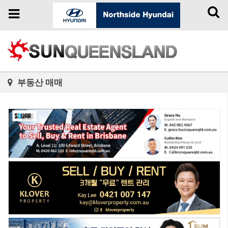
Toggl
Toggle
naviga
navigation
부동산 매매