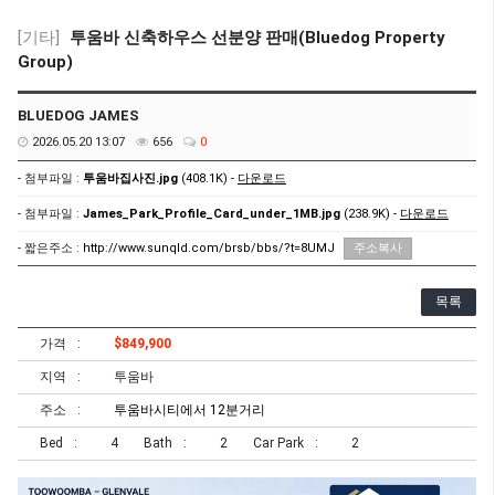
[기타]
투움바 신축하우스 선분양 판매(Bluedog Property
Group)
BLUEDOG JAMES
2026.05.20 13:07
656
0
- 첨부파일 :
투움바집사진.jpg
(408.1K) -
다운로드
- 첨부파일 :
James_Park_Profile_Card_under_1MB.jpg
(238.9K) -
다운로드
- 짧은주소 :
http://www.sunqld.com/brsb/bbs/?t=8UMJ
주소복사
목록
가격
$849,900
지역
투움바
주소
투움바시티에서 12분거리
Bed
4
Bath
2
Car Park
2