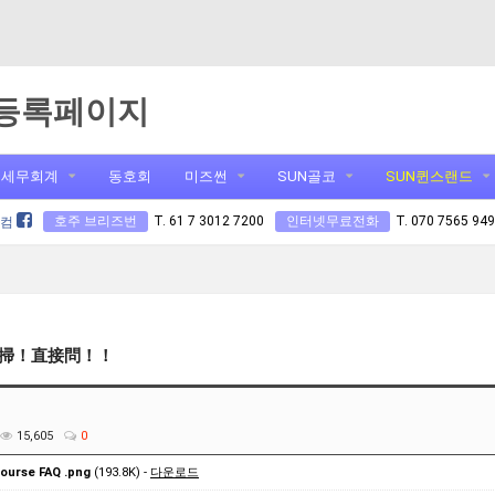
등록페이지
세무회계
동호회
미즈썬
SUN골코
SUN퀸스랜드
호주 브리즈번
T. 61 7 3012 7200
인터넷무료전화
T. 070 7565 94
닷컴
掃！直接問！！
15,605
0
ourse FAQ .png
(193.8K) -
다운로드