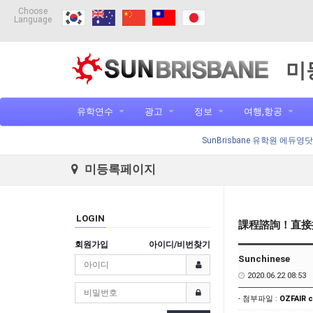
Choose
Language
미
유학연수
광고
정보
여행,항공
SunBrisbane 유학원 에듀영
미등록페이지
LOGIN
課程諮詢！直接
회원가입
아이디/비번찾기
Sunchinese
2020.06.22 08:53
- 첨부파일 :
OZFAIR c