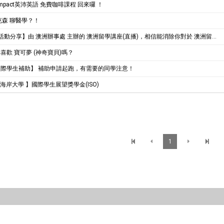
mpact英沛英語 免費咖啡課程 回來囉 ！
克森 聊醫學？！
活動分享】由 澳洲辦事處 主辦的 澳洲留學講座(直播)，相信能消除你對於 澳洲留學 所有的疑問和疑慮！
喜歡 寶可夢 (神奇寶貝)嗎？
際學生補助】 補助申請起跑，有需要的同學注意！
光海岸大學 】國際學生展望獎學金(ISO)
1