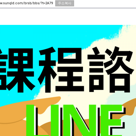
ww.sunqld.com/brsb/bbs/?t=2A79
주소복사