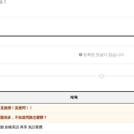
上！
등록된 댓글이 없습니다.
제목
！直接掃！直接問！！
問題很多，不知道問誰怎麼辦？
聽 劍橋英語 再享 免註冊費