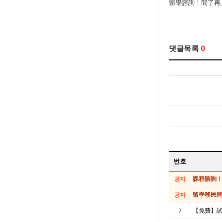
留學諮詢！問了再
댓글목록
0
번호
課程諮詢
공지
留學移民
공지
【免費】試
7