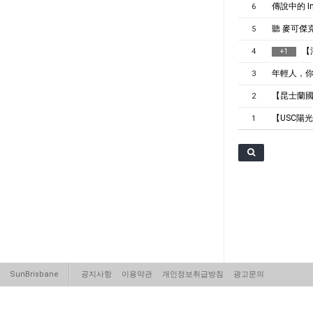
傳說中的 I
6
聽 麥可傑
5
【
4
+
1
年輕人，你
3
【昆士蘭國
2
【USC陽
1
SunBrisbane
공지사항
이용약관
개인정보취급방침
광고문의