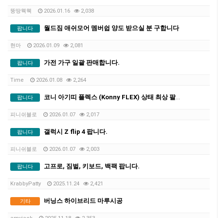
뚱땅웩웩
2026.01.16
2,038
월드짐 애쉬모어 멤버쉽 양도 받으실 분 구합니다
팝니다
현마
2026.01.09
2,081
가전 가구 일괄 판매합니다.
팝니다
Time
2026.01.08
2,264
코니 아기띠 플렉스 (Konny FLEX) 상태 최상 팔아요
팝니다
피니쉬블로
2026.01.07
2,017
갤럭시 Z flip 4 팝니다.
팝니다
피니쉬블로
2026.01.07
2,003
고프로, 짐벌, 키보드, 백팩 팝니다.
팝니다
KrabbyPatty
2025.11.24
2,421
버닝스 하이브리드 마루시공
기타