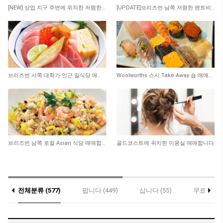
48
40
[NEW] 상업 지구 주변에 위치한 저렴한 렌트비의 수익률 좋은 타이 테이크 어웨이 샾 매…
[UPDATE]브리즈번 남쪽 저렴한 렌트비 마사지 샾
329
359
브리즈번 서쪽 대학가 인근 일식당 매매 합니다
Woolworths 스시 Take Away 숍 매매합니다
327
235
브리즈번 남쪽 로컬 Asian 식당 매매합니다
골드코스트에 위치한 미용실 매매합니다
전체분류 (577)
팝니다 (449)
삽니다 (55)
무료 (15)