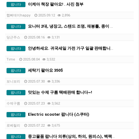
이케아 책장 팔아요! . 사진 첨부
팝니다
햅삐데이happy
2025.09.12
2,896
모니터 2대, 냉장고, 스탠드 조명, 재봉틀, 종이 박스 묶음 판매합니다.
팝니다
당근주스
2025.08.16
3,131
안녕하세요. 귀국세일 가전 가구 일괄 판매합니다.
팝니다
Time
2025.08.04
3,532
세탁기 팔아요 350$
팝니다
보니보리
2025.07.30
3,336
맛있는 수제 구름 택배판매 합니다~!
팝니다
수제구름
2025.07.23
3,562
Electric scooter 팝니다 (스쿠터)
팝니다
로베릴리
2025.07.22
3,675
중고물품 팝니다 의류(상의, 하의, 원피스), 백팩, 멀티탭, 기타
팝니다