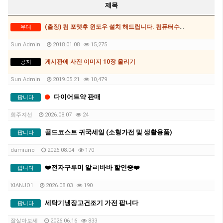
제목
(출장) 컴 포맷후 윈도우 설치 해드립니다. 컴퓨터수리 출장비없이 30$(아이폰수리가능)
우대
Sun Admin
2018.01.08
15,275
게시판에 사진 이미지 10장 올리기
공지
Sun Admin
2019.05.21
10,479
다이어트약 판매
팝니다
희주지선
2026.08.07
24
골드코스트 귀국세일 (소형가전 및 생활용품)
팝니다
damiano
2026.08.04
170
❤️전자구루미 알ㄹ|바바 할인중❤️
팝니다
XIANJO1
2026.08.03
190
세탁기냉장고건조기 가전 팝니다
팝니다
잘살아보세
2026.06.16
833