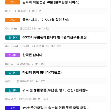
핌파마 속눈썹펌 70불 (블랙틴팅 서비스)
기타
Rilly
2026.04.14
1,328
골코- 시드니 이사, 4월 할인 찬스
기타
Chriskim
2026.03.24
1,482
GS25시구름판매합니다 한국편의점구름 포장지확인하시면 알아요
팝니다
rlaalswkdudxordl1
2026.03.16
1,799
한국돈 삽니다!
삽니다
han00
2026.03.10
1,564
타일러 장비 팝니다(디월트)
팝니다
아쿠비
2026.03.06
1,970
귀국 전 생활용품(수납장, 행거, 선반) 판매합니다!
팝니다
미리엄루
2026.02.10
1,938
✨✨✨추가모집!!!! 속눈썹 연장 무료 모델 모집 ✨✨✨ (전문가 시술 / 수강생 연습 ❌)
무료