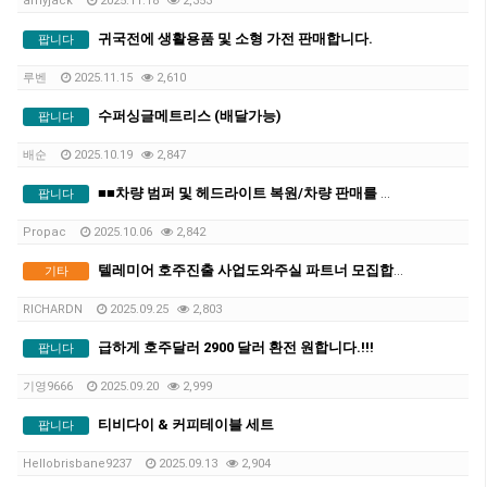
amyjack
2025.11.18
2,353
귀국전에 생활용품 및 소형 가전 판매합니다.
팝니다
루벤
2025.11.15
2,610
수퍼싱글메트리스 (배달가능)
팝니다
배순
2025.10.19
2,847
■■차량 범퍼 및 헤드라이트 복원/차량 판매를 위한 페인트 수리해드립니다■■
팝니다
Propac
2025.10.06
2,842
텔레미어 호주진출 사업도와주실 파트너 모집합니다
기타
RICHARDN
2025.09.25
2,803
급하게 호주달러 2900 달러 환전 원합니다.!!!
팝니다
기영9666
2025.09.20
2,999
티비다이 & 커피테이블 세트
팝니다
Hellobrisbane9237
2025.09.13
2,904