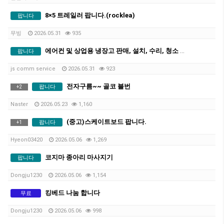
8×5 트레일러 팝니다.(rocklea)
팝니다
무빙
2026.05.31
935
에어컨 및 상업용 냉장고 판매, 설치, 수리, 청소 전문 업체입니다.
팝니다
js comm service
2026.05.31
923
전자구름~~ 골코 블번
팝니다
+
2
Naster
2026.05.23
1,160
(중고)스케이트보드 팝니다.
팝니다
+
1
Hyeon03420
2026.05.06
1,269
코지마 종아리 마사지기
팝니다
Dongju1230
2026.05.06
1,154
킹베드 나눔 합니다
무료
Dongju1230
2026.05.06
998