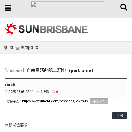
Toggl
Toggle
naviga
navigation
미등록페이지
[Brisbane]
自由灵活的第二职业（part time）
xiaoli
2025.08.08 22:14
3,393
0
- 짧은주소 :
http://www.sunqld.com/brsb/bbs/?t=7nJs
주소복사
목록
兼职岗位要求: