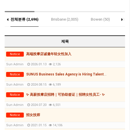
전체분류 (2,696)
Brisbane (2,005)
Bowen (50)
Bund
제목
高端按摩店诚邀年轻女性加入
Notice
Sun Admin
2026.01.13
2,126
SUNUS Business Sales Agency is Hiring Talented Individuals to Grow Together!
Notice
Sun Admin
2024.08.15
6,189
✨ 高薪按摩店招聘｜可协助签证｜招聘女性员工- ✨
Notice
Sun Admin
2024.07.20
6,551
招女技师
Notice
Sun Admin
2021.01.15
14,106