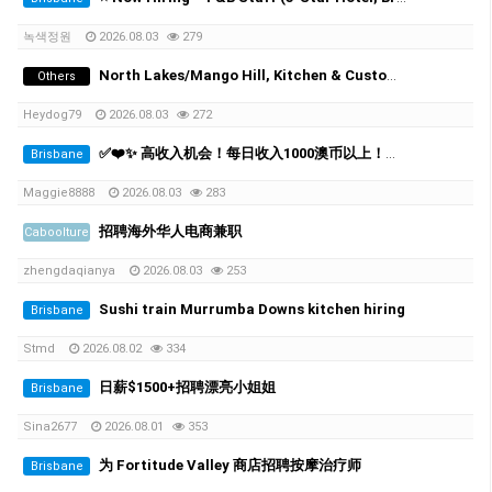
녹색정원
2026.08.03
279
North Lakes/Mango Hill, Kitchen & Customer Service Team Member Wanted (15–20 hrs/wk)
Others
Heydog79
2026.08.03
272
✅❤️✨ 高收入机会！每日收入1000澳币以上！布里斯班高端按摩连锁诚聘员工 ❤️✨✅
Brisbane
Maggie8888
2026.08.03
283
招聘海外华人电商兼职
Caboolture
zhengdaqianya
2026.08.03
253
Sushi train Murrumba Downs kitchen hiring
Brisbane
Stmd
2026.08.02
334
日薪$1500+招聘漂亮小姐姐
Brisbane
Sina2677
2026.08.01
353
为 Fortitude Valley 商店招聘按摩治疗师
Brisbane