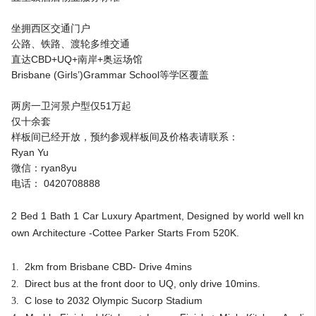
坐拥西区交通门户
公路、铁路、渡轮多维交通
直达CBD+UQ+南岸+奥运场馆
Brisbane (Girls’)Grammar School等学区覆盖
两房一卫河景户型仅51万起
仅十余套
样板间已经开放，预约参观样板间及价格表请联系：
Ryan Yu
微信：ryan8yu
电话： 0420708888
2 Bed 1 Bath 1 Car Luxury Apartment, Designed by world
well kn
own
Architecture
-Cottee Parker
Starts From 520K.
2km from Brisbane CBD- Drive 4mins
1.
Direct bus at the front door to UQ, only drive 10mins.
2.
C
lose to 2032 Olympic Sucorp Stadium
3.