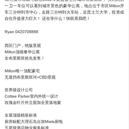
一卫一车位可以看到城市景色的豪华公寓，地点位于市区Milton开
车三分钟到市中心，走路三分钟到火车站，近昆士兰大学，投资或
自住升值潜力巨大！ 还在等什么！快联系我吧！
Ryan 0420708888
西区门户，绝版景观
Milton顶级奢华公寓
全布里斯班抢先发售！
Milton唯一顶配豪宅
无遮挡布里斯班河+CBD景观
世界级设计公司
Cottee Parker室内外统一设计
玫瑰金叶片外立面加全景落地窗
全屋顶级精装标准
厨房标配大理石岛台加Miele厨电
五星级酒店物业服务标准