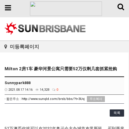
Toggl
Toggle
naviga
navigation
미등록페이지
Milton 2房1车 豪华河景公寓只需要52万仅剩几套抓紧抢购
Sunnypark888
2021.08.17 14:16
14,328
0
- 짧은주소 :
http://www.sunqld.com/brsb/bbs/?t=3Uvj
주소복사
목록
52万澳币你就可以在2032年奥运会主办城市布里斯班， 买到两房