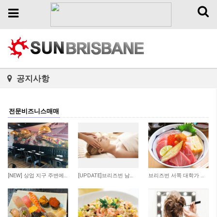
Toggl
Toggle
naviga
navigation
공지사항
전문비즈니스매매
182
122
383
[NEW] 상업 지구 주변에 위치한 저렴한 렌트비의 수익률 좋은 타이 테이크 어웨이 샾 매…
[UPDATE]브리즈번 남쪽 저렴한 렌트비 마사지 샾
브리즈번 서쪽 대학가 인근 일식당 매매 합니다