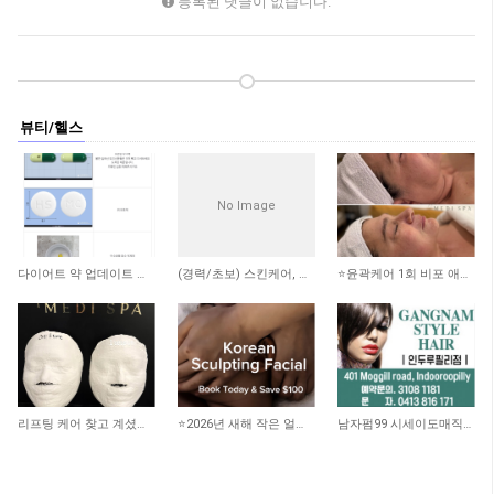
등록된 댓글이 없습니다.
뷰티/헬스
No Image
1,575
1,902
2,418
다이어트 약 업데이트 됐어요
(경력/초보) 스킨케어, 리메디얼 테라피스트 -스폰비자가능
⭐️윤곽케어 1회 비포 애프터 사진 ⭐️
2,359
2,151
2,903
리프팅 케어 찾고 계셨나요? 더블로 HIFU
⭐️2026년 새해 작은 얼굴 되기 프로젝트!! 100불 할인!!
남자펌99 시세이도매직199 인두루필리