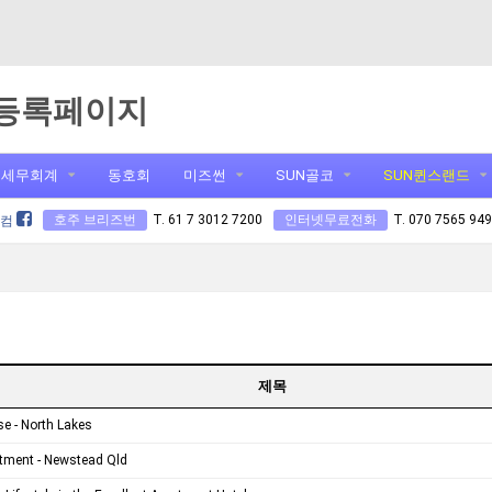
등록페이지
세무회계
동호회
미즈썬
SUN골코
SUN퀸스랜드
호주 브리즈번
T. 61 7 3012 7200
인터넷무료전화
T. 070 7565 94
닷컴
제목
e - North Lakes
tment - Newstead Qld