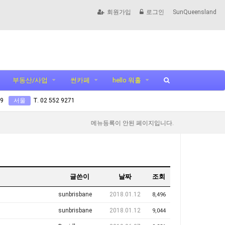
회원가입
로그인
SunQueensland
부동산/사업
썬카페
hello 워홀
99
서울
T. 02 552 9271
메뉴등록이 안된 페이지입니다.
글쓴이
날짜
조회
sunbrisbane
2018.01.12
8,496
sunbrisbane
2018.01.12
9,044