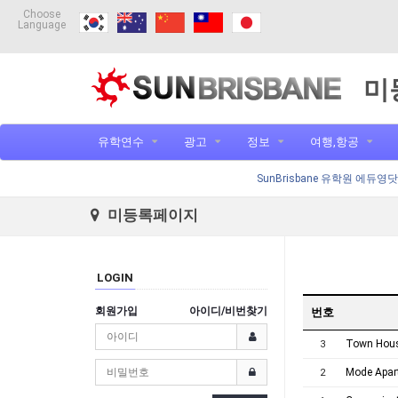
Choose
Language
미
유학연수
광고
정보
여행,항공
SunBrisbane 유학원 에듀영
미등록페이지
LOGIN
회원가입
아이디/비번찾기
번호
Town Hous
3
Mode Apar
2