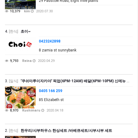
29 Padstow Road, Eight mile plains
10,379
kim
2020.07.30
4.
[한식]
초이~
0423242898
8 zamia st sunnybank
9,793
Reina
2020.04.29
3.
[일식]
'쿠쉬마루이자카야' 픽업(6PM-12AM) 배달(6PM-10PM) 신메뉴 연어스페셜 출시!
0405 166 259
85 Elizabeth st
8,970
Kushimaru
2020.04.18
2.
[한식]
한우리/샤부하우스 한상세트 /바베큐세트/샤부샤부 세트