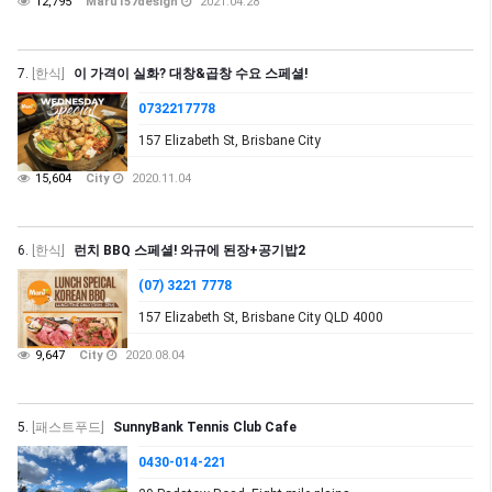
12,795
Maru157design
2021.04.28
7.
[한식]
이 가격이 실화? 대창&곱창 수요 스페셜!
0732217778
157 Elizabeth St, Brisbane City
15,604
City
2020.11.04
6.
[한식]
런치 BBQ 스페셜! 와규에 된장+공기밥2
(07) 3221 7778
157 Elizabeth St, Brisbane City QLD 4000
9,647
City
2020.08.04
5.
[패스트푸드]
SunnyBank Tennis Club Cafe
0430-014-221