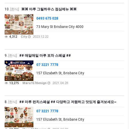
10.
[한식]
⌘⌘ 마루 그릴하우스 점심메뉴 ⌘⌘
0493 675 028
73 Mary St Brisbane City 4000
4,312
City
2023.12.22
9.
[한식]
## 매일매일 마루 포차 스페셜 ##
07 3221 7778
157 Elizabeth St, Brisbane City
13,275
Maru157design
2021.04.28
8.
[한식]
## 마루 런치스페셜 ## 다양하고 저렴하고 맛있게 즐겨보세요~
07 3221 7778
157 Elizabeth St, Brisbane City