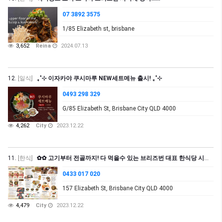
07 3892 3575
1/85 Elizabeth st, brisbane
3,652
Reina
2024.07.13
12.
[일식]
₊˚⊹ 이자카야 쿠시마루 NEW세트메뉴 출시! ₊˚⊹
0493 298 329
G/85 Elizabeth St, Brisbane City QLD 4000
4,262
City
2023.12.22
11.
[한식]
✿✿ 고기부터 전골까지! 다 먹을수 있는 브리즈번 대표 한식당 시티마루 ✿✿
0433 017 020
157 Elizabeth St, Brisbane City QLD 4000
4,479
City
2023.12.22