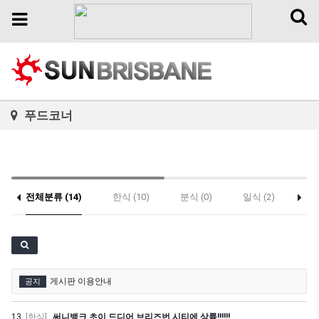
Toggl
Toggle
naviga
navigation
푸드코너
전체분류 (14)
한식 (10)
분식 (0)
일식 (2)
중식
게시판 이용안내
공지
13.
[한식]
써니뱅크 초이 드디어 브리즈번 시티에 상륙!!!!!!