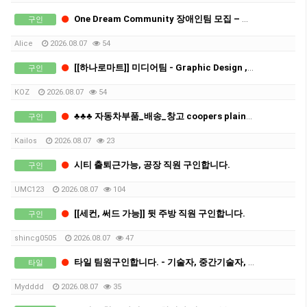
One Dream Community 장애인팀 모집 – NDIS Assistance Care Coordinator
구인
Alice
2026.08.07
54
[[하나로마트]] 미디어팀 - Graphic Design , 영상 제작 편집 - 파트타임
구인
KOZ
2026.08.07
54
♣♣♣ 자동차부품_배송_창고 coopers plain_브리즈번_남성직원 구인 ♣
구인
Kailos
2026.08.07
23
시티 출퇴근가능, 공장 직원 구인합니다.
구인
UMC123
2026.08.07
104
[[세컨, 써드 가능]] 뒷 주방 직원 구인합니다.
구인
shincg0505
2026.08.07
47
타일 팀원구인합니다. - 기술자, 중간기술자, 보조
타일
Mydddd
2026.08.07
35