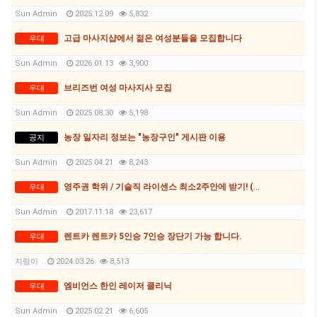
Sun Admin
2025.12.09
5,832
고급 마사지샵에서 젊은 여성분들을 모집합니다
우대
Sun Admin
2026.01.13
3,900
브리즈번 여성 마사지사 모집
우대
Sun Admin
2025.08.30
5,198
농장 일자리 정보는 "농장구인" 게시판 이용
공지
Sun Admin
2025.04.21
8,243
영주권 학위 / 기술직 라이센스 최소2주안에 받기! (요리, 페인팅, 용접, 차일드케어 등등)
우대
Sun Admin
2017.11.18
23,617
렌트카 렌트카 5인승 7인승 장단기 가능 합니다.
우대
지렁이
2024.03.26
8,513
엠비언스 한인 레이저 클리닉
우대
Sun Admin
2025.02.21
6,605