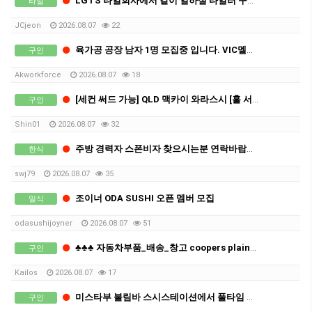
LGTS 타일회사에서 같이 일하실 타일러 구인합니다
타일
JCjeon
2026.08.07
22
육가공 공장 남자 1명 모집중 입니다. VIC멜버른, 차로 2-2.5시간 북쪽 세컨,써드 가능지역.
구인
Akworkforce
2026.08.07
18
[세컨 써드 가능] QLD 맥카이 와라스시 [홀 서빙] 구인
구인
Shin01
2026.08.07
32
주방 경력자 스폰비자 찾으시는분 연락바랍니다
한식
swj79
2026.08.07
35
조이너 ODA SUSHI 오픈 멤버 모집
일식
odasushijoyner
2026.08.07
51
♣♣♣ 자동차부품_배송_창고 coopers plain_브리즈번_남성직원 구인 ♣
구인
Kailos
2026.08.07
17
미스타부 불림바 스시스테이션에서 풀타임 또는 금토일 홀 직원 구인합니다
구인