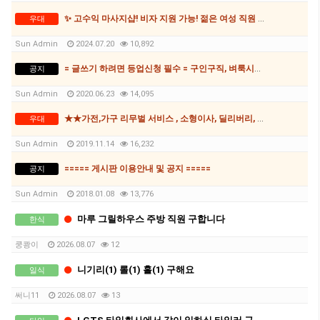
✨ 고수익 마사지샵! 비자 지원 가능! 젊은 여성 직원 모집✨
우대
Sun Admin
2024.07.20
10,892
= 글쓰기 하려면 등업신청 필수 = 구인구직, 벼룩시장, 과외, 자동차매매게시판 등
공지
Sun Admin
2020.06.23
14,095
★★가전,가구 리무벌 서비스 , 소형이사, 딜리버리, 호주 최저가 포멧 후 윈도우설치 수리★★
우대
Sun Admin
2019.11.14
16,232
===== 게시판 이용안내 및 공지 =====
공지
Sun Admin
2018.01.08
13,776
마루 그릴하우스 주방 직원 구합니다
한식
쿵쾅이
2026.08.07
12
니기리(1) 롤(1) 홀(1) 구해요
일식
써니11
2026.08.07
13