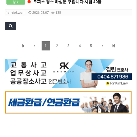
오피스 청소 하실분 구합니다 시급 40불
청소
jamiekwon
2026.08.07
138
1
2
3
4
5