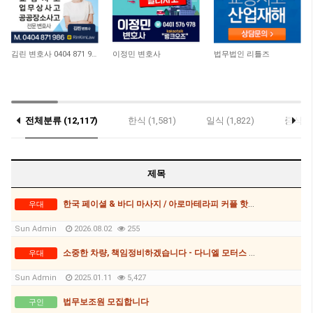
11,653
10,045
9,457
김린 변호사 0404 871 986
이정민 변호사
법무법인 리틀즈
전체분류 (12,117)
한식 (1,581)
일식 (1,822)
중식 (6
우대 (9)
제목
한국 페이셜 & 바디 마사지 / 아로마테라피 커플 핫스톤 마사지
우대
Sun Admin
2026.08.02
255
소중한 차량, 책임정비하겠습니다 - 다니엘 모터스 0481 168 986
우대
Sun Admin
2025.01.11
5,427
법무보조원 모집합니다
구인