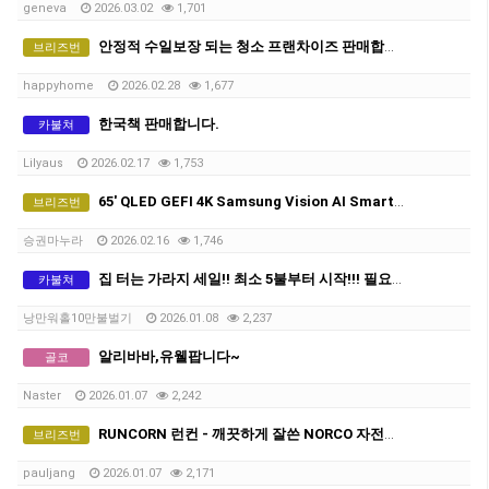
geneva
2026.03.02
1,701
안정적 수일보장 되는 청소 프랜차이즈 판매합니다 -만불 (네고가능)
브리즈번
happyhome
2026.02.28
1,677
한국책 판매합니다.
카불쳐
Lilyaus
2026.02.17
1,753
65' QLED GEFI 4K Samsung Vision AI Smart TV TV팔아요(새상품)
브리즈번
승권마누라
2026.02.16
1,746
집 터는 가라지 세일!! 최소 5불부터 시작!!! 필요한 물건 싸게 챙겨가세요!!
카불쳐
낭만워홀10만불벌기
2026.01.08
2,237
알리바바,유웰팝니다~
골코
Naster
2026.01.07
2,242
RUNCORN 런컨 - 깨끗하게 잘쓴 NORCO 자전거 150달러팝니다(조미료공짜로드립니다 오픈채팅 링크로)
브리즈번
pauljang
2026.01.07
2,171