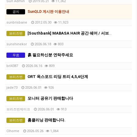
Sun Admin
2019.05.21
11,362
SunQLD 게시판 이용안내
공지
sunbrisbane
2012.05.30
11,923
[Southbank] MABASA HAIR 공간 쉐어 / 서브리스(Sub-lease) 파트너를 모십니다!
브리즈번
sunshinekor
2026.06.18
803
흙 필요하신분 연락주세요
무료
brl4387
2026.06.16
809
ORT 옥스포드 리딩 트리 4,5,6단계
브리즈번
jade73
2026.06.01
926
모니터 공유기 판매합니다
브리즈번
브리즈번제이크
2026.06.01
913
홈클리닝 판매합니다.
브리즈번
Clhome
2026.05.26
1,064