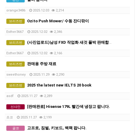
orange3486
2025.12.03
2,214
Ozito Push Mower/ 수동 잔디깎이
브리즈번
Esther3667
2025.12.02
2,346
(사진업로드)남성 FXD 작업화 새것 풀박 판매합니다.
브리즈번
Esther3667
2025.12.02
2,166
판매용 주방 재료
브리즈번
sweethoney
2025.11.29
2,290
2025 the latest new IELTS 20 book
브리즈번
asdf
2025.11.27
2,289
[판매완료] Hisense 179L 빨간색 냉장고 팝니다.
선샤인
초코
2025.11.27
2,199
고프로, 짐벌, 키보드, 백팩 팝니다.
골코