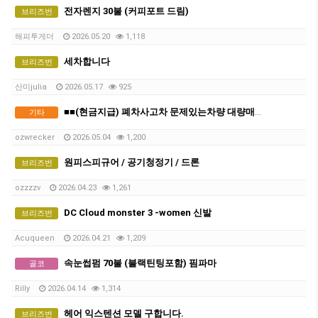
전자렌지 30불 (커피포트 드림)
브리즈번
해피투게더
2026.05.20
1,118
세차합니다
브리즈번
산미julia
2026.05.17
925
■■(현금지급) 폐차사고차 문제있는차량 대량매입합니다 ■■
기타
ozwrecker
2026.05.04
1,200
원피스피규어 / 공기청정기 / 드론
브리즈번
ozzzzv
2026.04.23
1,261
DC Cloud monster 3 -women 신발
브리즈번
Acuqueen
2026.04.21
1,209
속눈썹펌 70불 (블랙틴팅포함) 핌파마
골코
Rilly
2026.04.14
1,314
헤어 익스텐션 모델 구합니다.
브리즈번