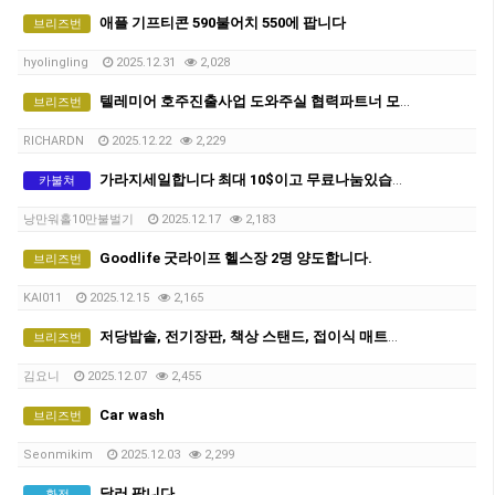
애플 기프티콘 590불어치 550에 팝니다
브리즈번
hyolingling
2025.12.31
2,028
텔레미어 호주진출사업 도와주실 협력파트너 모집
브리즈번
RICHARDN
2025.12.22
2,229
가라지세일합니다 최대 10$이고 무료나눔있습니다. 쉐어하시는 분들 필요한 물건 많습니다.
카불쳐
낭만워홀10만불벌기
2025.12.17
2,183
Goodlife 굿라이프 헬스장 2명 양도합니다.
브리즈번
KAI011
2025.12.15
2,165
저당밥솥, 전기장판, 책상 스탠드, 접이식 매트리스, 샤오미멀티탭 저렴하게 판매합니다
브리즈번
김요니
2025.12.07
2,455
Car wash
브리즈번
Seonmikim
2025.12.03
2,299
달러 팝니다
환전