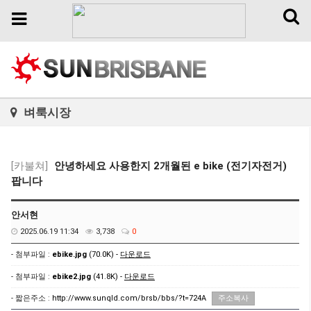
Toggl
Toggle
naviga
navigation
벼룩시장
[카불쳐]
안녕하세요 사용한지 2개월된 e bike (전기자전거)
팝니다
안서현
2025.06.19 11:34
3,738
0
- 첨부파일 :
ebike.jpg
(70.0K) -
다운로드
- 첨부파일 :
ebike2.jpg
(41.8K) -
다운로드
- 짧은주소 :
http://www.sunqld.com/brsb/bbs/?t=724A
주소복사