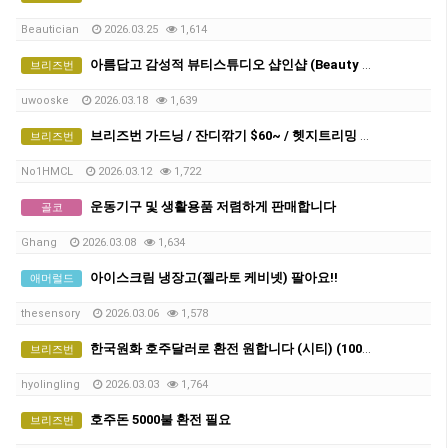
Beautician
2026.03.25
1,614
아름답고 감성적 뷰티스튜디오 샵인샵 (Beauty Studio Rental )
브리즈번
uwooske
2026.03.18
1,639
브리즈번 가드닝 / 잔디깎기 $60~ / 헷지트리밍 / 터프 시공
브리즈번
No1HMCL
2026.03.12
1,722
운동기구 및 생활용품 저렴하게 판매합니다
골코
Ghang
2026.03.08
1,634
아이스크림 냉장고(젤라토 케비넷) 팔아요!!
애머럴드
thesensory
2026.03.06
1,578
한국원화 호주달러로 환전 원합니다 (시티) (1000불)
브리즈번
hyolingling
2026.03.03
1,764
호주돈 5000불 환전 필요
브리즈번