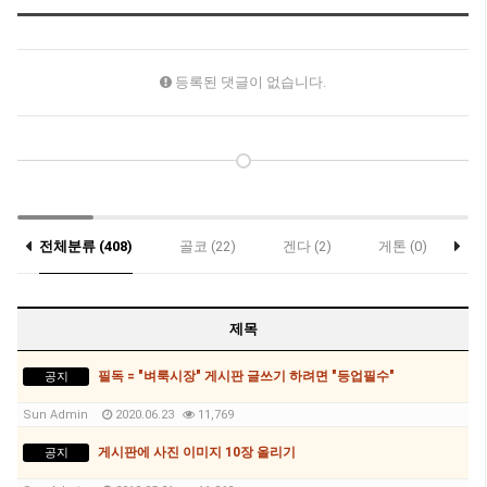
등록된 댓글이 없습니다.
전체분류 (408)
골코 (22)
겐다 (2)
게톤 (0)
락
우대 (0)
제목
필독 = "벼룩시장" 게시판 글쓰기 하려면 "등업필수"
공지
Sun Admin
2020.06.23
11,769
게시판에 사진 이미지 10장 올리기
공지