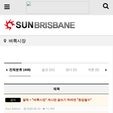
Toggl
Toggle
naviga
navigation
벼룩시장
전체분류 (408)
골코 (22)
겐다 (2)
게톤 (0)
락
우대 (0)
제목
필독 = "벼룩시장" 게시판 글쓰기 하려면 "등업필수"
공지
Sun Admin
2020.06.23
11,769