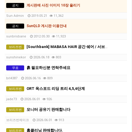
게시판에 사진 이미지 10장 올리기
공지
Sun Admin
2019.05.21
11,362
SunQLD 게시판 이용안내
공지
sunbrisbane
2012.05.30
11,923
[Southbank] MABASA HAIR 공간 쉐어 / 서브리스(Sub-lease) 파트너를 모십니다!
브리즈번
sunshinekor
2026.06.18
803
흙 필요하신분 연락주세요
무료
brl4387
2026.06.16
809
ORT 옥스포드 리딩 트리 4,5,6단계
브리즈번
jade73
2026.06.01
926
모니터 공유기 판매합니다
브리즈번
브리즈번제이크
2026.06.01
913
홈클리닝 판매합니다.
브리즈번