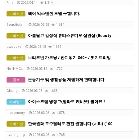
Rilly
2026.04.14
1,314
헤어 익스텐션 모델 구합니다.
브리즈번
Beautician
2026.03.25
1,614
아름답고 감성적 뷰티스튜디오 샵인샵 (Beauty Studio Rental )
브리즈번
uwooske
2026.03.18
1,639
브리즈번 가드닝 / 잔디깎기 $60~ / 헷지트리밍 / 터프 시공
브리즈번
No1HMCL
2026.03.12
1,722
운동기구 및 생활용품 저렴하게 판매합니다
골코
Ghang
2026.03.08
1,635
아이스크림 냉장고(젤라토 케비넷) 팔아요!!
애머럴드
thesensory
2026.03.06
1,578
한국원화 호주달러로 환전 원합니다 (시티) (1000불)
브리즈번
hyolingling
2026.03.03
1,765