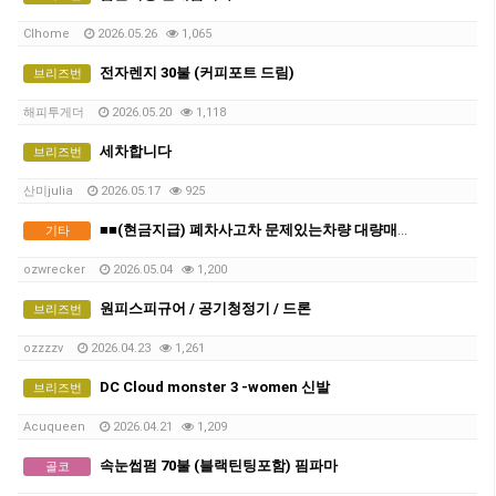
Clhome
2026.05.26
1,065
전자렌지 30불 (커피포트 드림)
브리즈번
해피투게더
2026.05.20
1,118
세차합니다
브리즈번
산미julia
2026.05.17
925
■■(현금지급) 폐차사고차 문제있는차량 대량매입합니다 ■■
기타
ozwrecker
2026.05.04
1,200
원피스피규어 / 공기청정기 / 드론
브리즈번
ozzzzv
2026.04.23
1,261
DC Cloud monster 3 -women 신발
브리즈번
Acuqueen
2026.04.21
1,209
속눈썹펌 70불 (블랙틴팅포함) 핌파마
골코