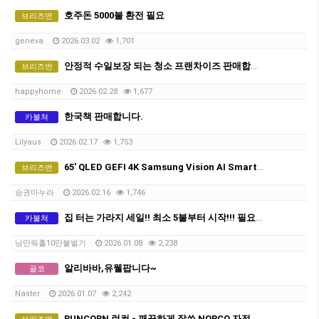
호주돈 5000불 환전 필요
브리즈번
geneva
2026.03.02
1,701
안정적 수일보장 되는 청소 프랜차이즈 판매합니다 -만불 (네고가능)
브리즈번
happyhome
2026.02.28
1,677
한국책 판매합니다.
카불쳐
Lilyaus
2026.02.17
1,753
65' QLED GEFI 4K Samsung Vision AI Smart TV TV팔아요(새상품)
브리즈번
승권마누라
2026.02.16
1,746
집 터는 가라지 세일!! 최소 5불부터 시작!!! 필요한 물건 싸게 챙겨가세요!!
카불쳐
낭만워홀10만불벌기
2026.01.08
2,238
알리바바,유웰팝니다~
골코
Naster
2026.01.07
2,242
RUNCORN 런컨 - 깨끗하게 잘쓴 NORCO 자전거 150달러팝니다(조미료공짜로드립니다 오픈채팅 링크로)