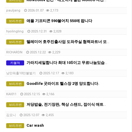
브리즈번
pauljang
2026.01.07
2,173
애플 기프티콘 590불어치 550에 팝니다
브리즈번
hyolingling
2025.12.31
2,028
텔레미어 호주진출사업 도와주실 협력파트너 모집
브리즈번
RICHARDN
2025.12.22
2,229
가라지세일합니다 최대 10$이고 무료나눔있습니다. 쉐어하시는 분들 필요한 물건 많습니다.
카불쳐
낭만워홀10만불벌기
2025.12.17
2,183
Goodlife 굿라이프 헬스장 2명 양도합니다.
브리즈번
KAI011
2025.12.15
2,166
저당밥솥, 전기장판, 책상 스탠드, 접이식 매트리스, 샤오미멀티탭 저렴하게 판매합니다
브리즈번
김요니
2025.12.07
2,455
Car wash
브리즈번