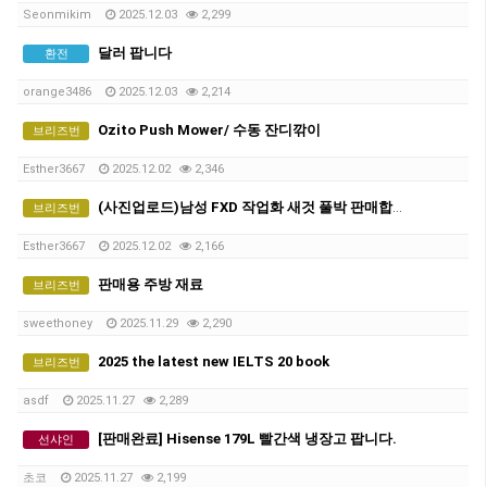
Seonmikim
2025.12.03
2,299
달러 팝니다
환전
orange3486
2025.12.03
2,214
Ozito Push Mower/ 수동 잔디깎이
브리즈번
Esther3667
2025.12.02
2,346
(사진업로드)남성 FXD 작업화 새것 풀박 판매합니다.
브리즈번
Esther3667
2025.12.02
2,166
판매용 주방 재료
브리즈번
sweethoney
2025.11.29
2,290
2025 the latest new IELTS 20 book
브리즈번
asdf
2025.11.27
2,289
[판매완료] Hisense 179L 빨간색 냉장고 팝니다.
선샤인
초코
2025.11.27
2,199