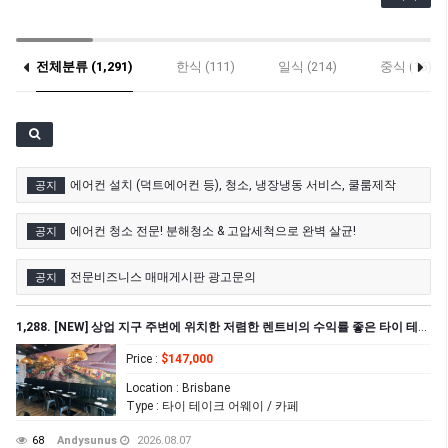
전체분류 (1,291)
한식 (111)
일식 (214)
중식 (16)
기타 (27)
에어컨 설치 (덕트에어컨 등), 청소, 냉장냉동 서비스, 쿨룸제작
공지
에어컨 청소 전문! 분해청소 & 고압세척으로 완벽 살균!
공지
전문비즈니스 매매게시판 광고문의
공지
1,288. [NEW] 상업 지구 주변에 위치한 저렴한 렌트비의 수익률 좋은 타이 테이크 어웨이 샾 매매
Price
:
$147,000
Location
: Brisbane
Type
: 타이 테이크 어웨이 / 카페
68
Andysunus
2026.08.07