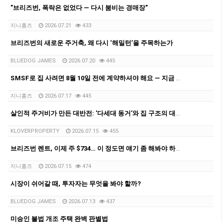
"브리즈번, 폭락은 없었다 — 다시 붐비는 경매장"
지니홈즈
2026.07.21
433
브리즈번의 새로운 주거축, 왜 다시 ‘해밀턴’을 주목하는가
BLUEDOG JAMES
2026.07.20
445
SMSF로 집 사려면 8월 10일 전에 계약하셔야 해요 — 지금 브리즈번서 벌어지는 '막차 러시'
지니홈즈
2026.07.17
445
살인적 주거비가 만든 대반전: '다세대 동거'와 집 구조의 대변혁
KLOVERPROPERTY
2026.07.15
455
브리즈번 렌트, 이제 주 $734… 이 정도면 얘기 좀 해봐야 하지 않을까요?
지니홈즈
2026.07.15
474
시장이 쉬어갈 때, 투자자는 무엇을 봐야 할까?
BLUEDOG JAMES
2026.07.13
437
미승인 불법 개조 주택 완벽 판별법