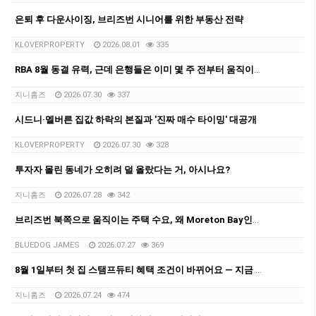
은퇴 후 다운사이징, 브리즈번 시니어를 위한 부동산 전략
KLOVERPROPERTY
2026.08.01
335
RBA 8월 동결 유력, 근데 은행들은 이미 몇 주 전부터 움직이고 있었어요.
지니홈즈
2026.07.30
337
시드니·멜버른 집값 하락의 본질과 '진짜 매수 타이밍' 대공개
KLOVERPROPERTY
2026.07.30
328
투자자 몰린 동네가 오히려 덜 올랐다는 거, 아시나요?
지니홈즈
2026.07.28
342
브리즈번 북쪽으로 움직이는 주택 수요, 왜 Moreton Bay인가??
BLUEDOG JAMES
2026.07.27
369
8월 1일부터 첫 집 스탬프듀티 혜택 조건이 바뀌어요 — 지금 꼭 체크하세요!
지니홈즈
2026.07.24
474