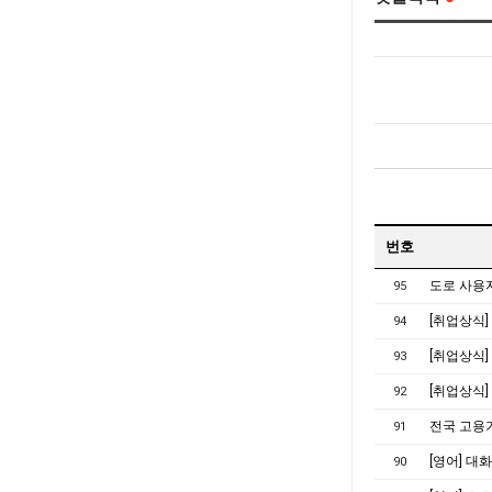
번호
도로 사용
95
94
[취업상식]
93
[취업상식]
92
전국 고용
91
[영어] 대화 추
90