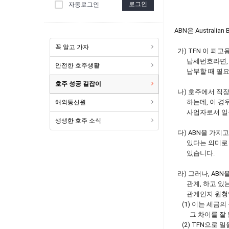
로그인
자동로그인
ABN은 Austral
꼭 알고 가자
가) TFN 이 피
납세번호라면, AB
안전한 호주생활
납부할 때 필요
호주 성공 길잡이
나) 호주에서 직장
하는데, 이 경우
해외통신원
사업자로서 일을 
생생한 호주 소식
다) ABN을 가지
있다는 의미로 자
있습니다.
라) 그러나, AB
관계, 하고 있는 
관계인지 원청업
(1) 이는 세금의
그 차이를 잘 알
(2) TFN으로 일