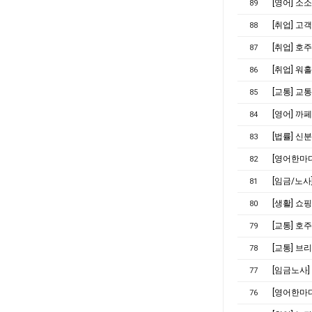
[영어] 소
89
[취업] 고
88
[취업] 호
87
[취업] 워
86
[교통] 교통
85
[영어] 까
84
[법률] 
83
[영어한마디]
82
[임금/노사
81
[생활] 쇼
80
[교통] 호
79
[교통] 브
78
[임금노사
77
[영어한마디] H
76