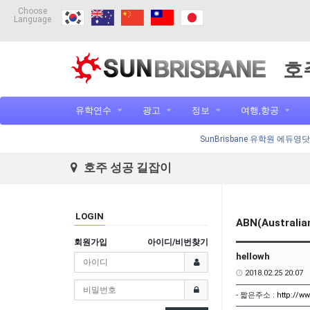
Choose
Language
호
유학연수
광고
정보
여행,항공
SunBrisbane 유학원 에듀영
호주 성공 길잡이
LOGIN
ABN(Australi
회원가입
아이디/비번찾기
hellowh
2018.02.25 20:07
- 짧은주소 :
http://w