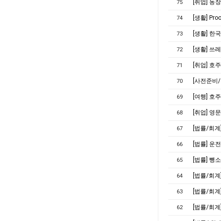
[취업] 농
75
[생활] Pro
74
[생활] 한
73
[생활] 쓰
72
[취업] 호
71
[사전준비
70
[여행] 호
69
[취업] 영
68
[법률/회계]
67
[법률] 운
66
[법률] 뺑
65
[법률/회계
64
[법률/회계
63
[법률/회계
62