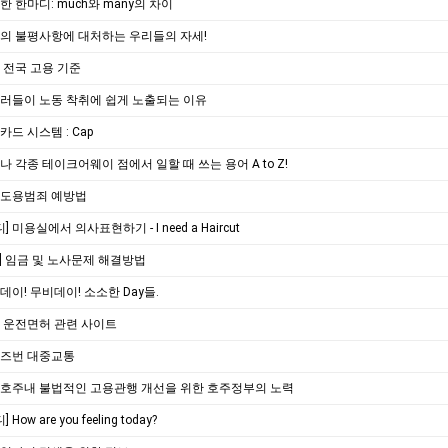
소한 한마디: much와 many의 차이
객의 불평사항에 대처하는 우리들의 자세!
주 전국 고용 기준
홀러들이 노동 착취에 쉽게 노출되는 이유
카드 시스템 : Cap
페나 각종 테이크어웨이 점에서 일할 때 쓰는 용어 A to Z!
신분도용범죄 예방법
 미용실에서 의사표현하기 - I need a Haircut
] 임금 및 노사문제 해결방법
핑데이! 무비데이! 소소한 Day들.
주 운전면허 관련 사이트
리즈번 대중교통
] 호주내 불법적인 고용관행 개선을 위한 호주정부의 노력
ow are you feeling today?