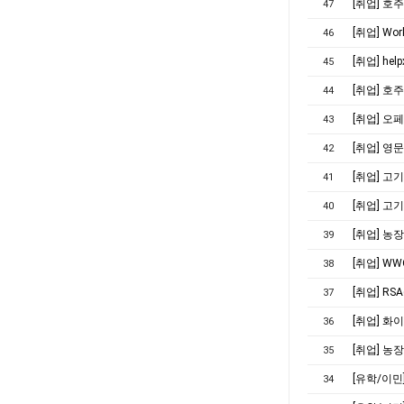
[취업] 호
47
[취업] Wor
46
[취업] he
45
[취업] 호
44
[취업] 오페어
43
[취업] 영문
42
[취업] 고
41
[취업] 고
40
[취업] 농
39
[취업] WWO
38
[취업] RSA(
37
[취업] 화이
36
[취업] 농
35
[유학/이민
34