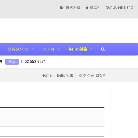
회원가입
로그인
SunQueensland
부동산/사업
썬카페
hello 워홀
99
서울
T. 02 552 9271
Home
hello 워홀
호주 성공 길잡이