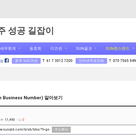
주 성공 길잡이
세무회계
동호회
미즈썬
SUN골코
SUN퀸스랜드
호주 브리즈번
T. 61 7 3012 7200
인터넷무료전화
T. 070 7565 94
닷컴
an Business Number) 알아보기
11,490
0
ww.sunqld.com/brsb/bbs/?t=go
주소복사