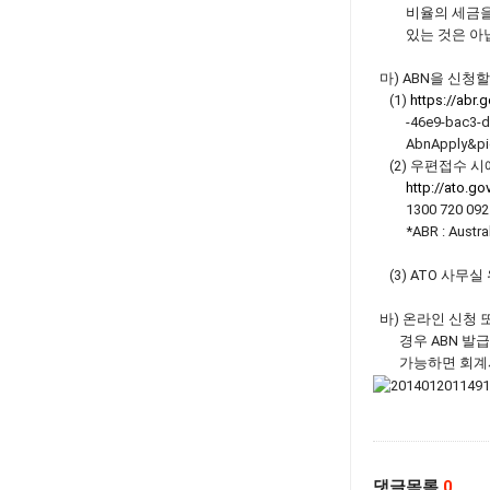
비율의 세금을 미
있는 것은 아닙
마) ABN을 신청
(1)
https://abr
-46e9-bac3-d369
AbnApply&pid
(2) 우편접수 시
http://ato.g
1300 720 092
*ABR : Australia
(3) ATO 사무실 
바) 온라인 신청 
경우 ABN 발급
가능하면 회계사를
댓글목록
0