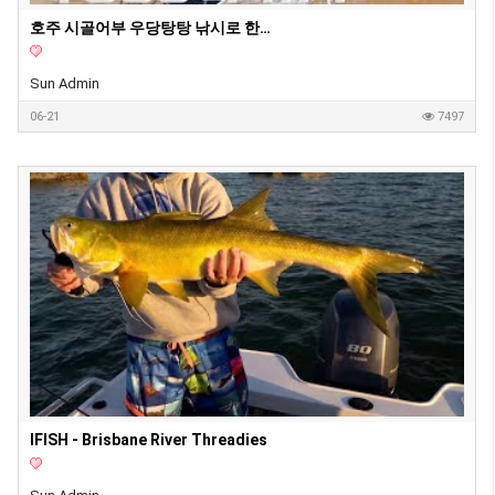
호주 시골어부 우당탕탕 낚시로 한국에서 비싸다는 그생선 잡아버렸습니다!! 아버지(용왕님) 감사합니다~!! (호주해남) 비치낚시.
Sun Admin
06-21
7497
IFISH - Brisbane River Threadies