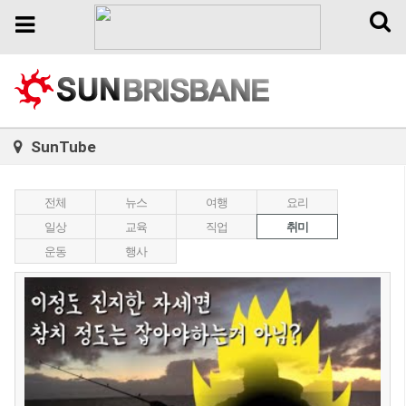
Toggl
Toggle
naviga
navigation
SunTube
전체
뉴스
여행
요리
일상
교육
직업
취미
운동
행사