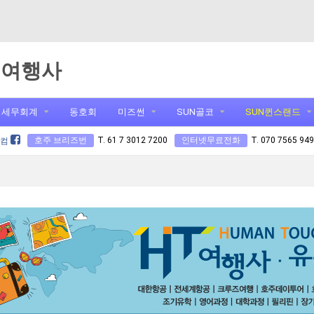
T여행사
세무회계
동호회
미즈썬
SUN골코
SUN퀸스랜드
호주 브리즈번
T. 61 7 3012 7200
인터넷무료전화
T. 070 7565 94
닷컴