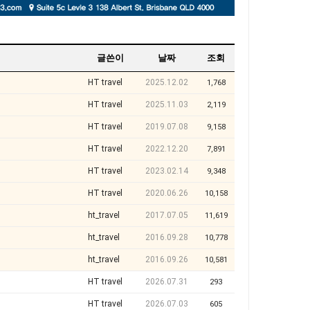
글쓴이
날짜
조회
HT travel
2025.12.02
1,768
HT travel
2025.11.03
2,119
HT travel
2019.07.08
9,158
HT travel
2022.12.20
7,891
HT travel
2023.02.14
9,348
HT travel
2020.06.26
10,158
ht_travel
2017.07.05
11,619
ht_travel
2016.09.28
10,778
ht_travel
2016.09.26
10,581
HT travel
2026.07.31
293
HT travel
2026.07.03
605