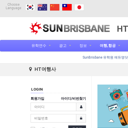
Choose
Language
H
유학연수
광고
정보
여행,항공
SunBrisbane 유학원 에듀영
HT여행사
LOGIN
회원가입
아이디/비번찾기