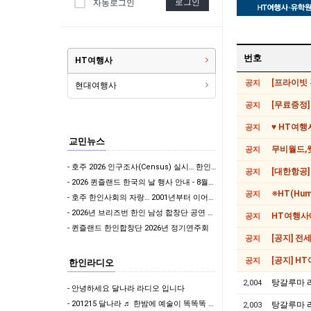
로그인
자동로그인
번호
HT여행사
공지
현대여행사
[무료증정]
공지
♥ HT여행
공지
교민뉴스
무비월드,웻
공지
- 호주 2026 인구조사(Census) 실시… 한인사회도 적극 참여해야
[대한항공]
공지
- 2026 퀸즐랜드 한국의 날 행사 안내 - 8월22일 토요일/브리즈번 King George…
※HT(Hu
공지
- 호주 한인사회의 자랑… 2001년부터 이어진 태권도 봉사, 대한민국 경찰의 감사로 이어지다
- 2026년 브리즈번 한인 남성 합창단 공연 여러분들을 초대합니다.
HT여행사
공지
- 퀸즐랜드 한인합창단 2026년 정기연주회
[공지] 
공지
[공지] H
공지
한인라디오
탕갈루마 리
2,004
- 안녕하세요 달나라 라디오 입니다
- 201215 달나라 ♬ 한밤에 예술이 똑똑똑 & 나윤제 변호사의 밝은세상
탕갈루마 리
2,003