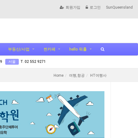
회원가입
로그인
SunQueensland
부동산/사업
썬카페
hello 워홀
99
서울
T. 02 552 9271
Home
여행,항공
HT여행사