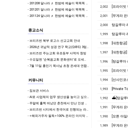
- 201208 달나라 ♬ 한밤에 예술이 똑똑똑 & 걸어서 와인속으로
[프라이빗 
2,002
- 201201 달나라 ♬ 한밤에 예술이 똑똑똑 & 이어폰 한쪽만 빌려줄래?
- 201124 달나라 ♬ 한밤에 예술이 똑똑똑 & 이어폰 한쪽만 빌려줄래?
2,001
탕갈루마 리
2,000
종교소식
탕갈루마 리
1,999
- 브리즈번 북부 로고스 선교교회 안내
[대한항공]
1,998
- 2026년 귀납적 성경 연구 학교(QIBS) 3텀 학생 모집
[대한항공]
1,997
- 브리즈번 주는교회 유초등부 사역자 청빙
- 수요일엔 '순복음교회 문화센터'로 오세요^^
[탕갈루마 
1,996
- 7월 11일 홍민기 목사님 초청 온세대 연합집회 안내
[프라이빗 
1,995
[선샤인코스
커뮤니티
1,994
[Privat
1,993
- 짐보관 서비스
- AI로 사업체의 업무 생산성을 높이고 싶으신가요?
1,992
- 주말에 훌쩍 떠났던 춘천에서 만난 인생 첫 웨이크서핑의 매력
1,991
- 브리즈번 시티에서 한국어로 진행되는 라떼아트 클래스, 8/29(토)에 열립니다
- ⭐해외거주자 필독⭐100% 온라인 마지막 한국어교원 2급 추가모집 (~8/2)
1,990
1,989