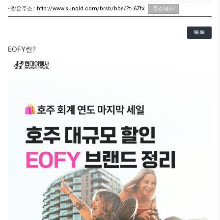
- 짧은주소 :
http://www.sunqld.com/brsb/bbs/?t=6Zfx
주소복사
목록
EOFY란?