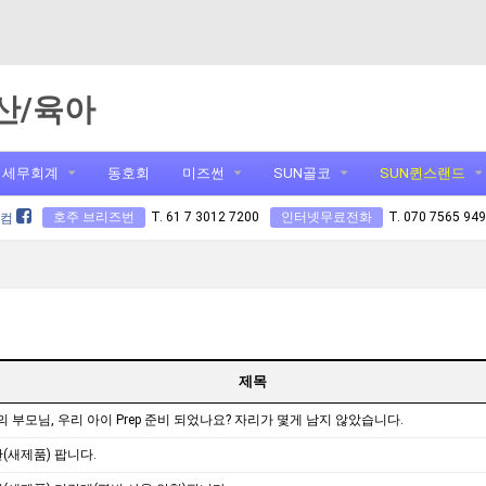
산/육아
세무회계
동호회
미즈썬
SUN골코
SUN퀸스랜드
호주 브리즈번
T. 61 7 3012 7200
인터넷무료전화
T. 070 7565 94
닷컴
제목
녀의 부모님, 우리 아이 Prep 준비 되었나요? 자리가 몇게 남지 않았습니다.
(새제품) 팝니다.