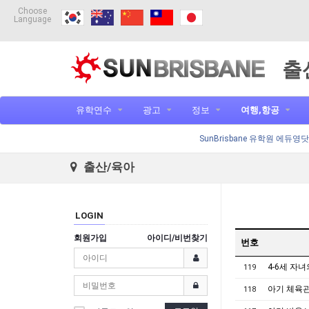
Choose
Language
출
유학연수
광고
정보
여행,항공
SunBrisbane 유학원 에듀영
출산/육아
LOGIN
회원가입
아이디/비번찾기
번호
4-6세 자
119
아기 체육관
118