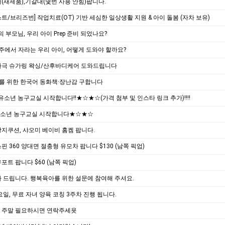
(새제품),기갈대(몇번 사용 안힘)팝니다.
트/브리즈번] 작업치료(OT) 기반 세심한 일상생활 지원 & 아이 돌봄 (자차 보유)
의 부모님, 우리 아이 Prep 준비 되었나요?
호주에서 자라는 우리 아이, 어떻게 도와야 할까요?
자극 슈가링 왁싱/산후바디케어 도와드립니다
를 위한 한국어 동화책·장난감 구합니다
‼️유소년 농구교실 시작합니다‼️★☆★☆(가격 첨부 및 인스타 링크 추가)‼️‼️
소년 농구교실 시작합니다★☆★☆
지쿠션, 샤오미 베이비 홈켐 팝니다.
핀 360 양대면 절충형 유모차 팝니다 $130 (남쪽 픽업)
포트 팝니다 $60 (남쪽 픽업)
 드립니다. 행복육아를 위한 설문에 참여해 주셔요.
요일, 무료 자녀 양육 코칭 3주차 진행 됩니다.
 주말 필요하시면 연락주세욧