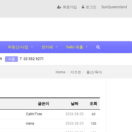
회원가입
로그인
SunQueensland
부동산/사업
썬카페
hello 워홀
99
서울
T. 02 552 9271
Home
미즈썬
출산/육아
글쓴이
날짜
조회
CalmTree
2026.08.05
63
nana
2026.08.03
125