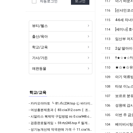
로그인
아기 바운서
자동로그인
117
[선샤인코스
116
4-6세 자녀
115
뷰티/헬스
[세미나] 
114
출산/육아
임산부 저
113
학교/교육
2살 딸아이
112
가사/가든
‼️★☆★☆
111
★☆★☆유
110
애완동물
아기 역류방
109
타보 이노스
108
학교/교육
보르르 분유
107
- 카카오야마토 ┗ 81.rfc234.top ㉡ 바다이야기게임기
성원에 감사
106
- 여성흥분제효과 ┤ 83.cia312.com ┤ 조루방지제 구입
이번 주 금
105
- 시알리스 복제약 구입방법 ㈙ 0.cia948.com ㈙ 발기부전치료제 구매처 사이트
- 검증완료릴게임 ♄ 59.rtz245.top ┵ 릴게임다운로드
베이비시팅
104
- 성기능개선제 약국판매 가격 ╀ 11.cia169.net ╀ 비아그라구매 사이트