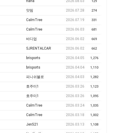
nana
2026.08.03
129
앗띰
2026.07.28
274
CalmTree
2026.07.19
331
CalmTree
2026.06.03
681
바디업
2026.06.02
669
SJRENTALCAR
2026.06.02
662
brisports
2026.04.05
1,276
brisports
2026.04.04
1,110
피니쉬블로
2026.04.03
1,282
호주미1
2026.03.26
1,123
호주미1
2026.03.26
1,095
CalmTree
2026.03.24
1,035
CalmTree
2026.03.18
1,002
Jen521
2026.03.13
1,108