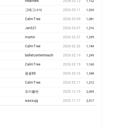
HeatherK
2026.03.12
1,152
그때그녀석
2026.03.11
1,024
CalmTree
2026.03.09
1,081
Jen521
2026.03.07
1,216
martin
2026.02.27
1,299
CalmTree
2026.02.26
1,184
balletcontemteach
2026.02.19
1,249
CalmTree
2026.02.19
1,160
용용88
2026.02.16
1,348
CalmTree
2026.02.11
1,212
조이블번
2025.12.19
2,009
wassupj
2025.11.17
2,017