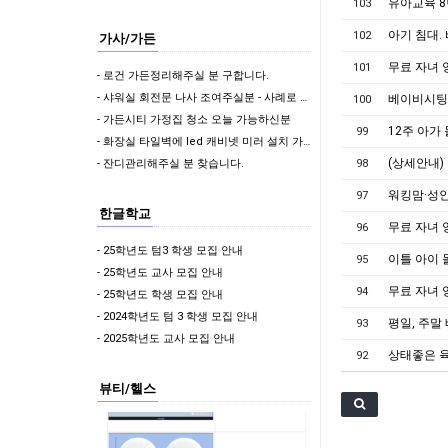
유아교육 8
103
아기 침대.
102
가사/가든
무료 자녀 
101
- 로건 가든정리해주실 분 구합니다.
- 샤워실 회전문 나사 조여주실분 - 사례로 50불 드려요 (위치: 사뱅)
베이비시팅
100
- 가든시티 가정집 청소 오늘 가능하신분
12주 아가
99
- 화장실 타일벽에 led 캐비넷 미러 설치 가능하신분?
(상세안내)
- 잔디관리해주실 분 찾습니다.
98
워킹맘·성인
97
한글학교
무료 자녀 
96
- 25학년도 텀3 학생 모집 안내
이틀 아이 
95
- 25학년도 교사 모집 안내
무료 자녀 
94
- 25학년도 학생 모집 안내
- 2024학년도 텀 3 학생 모집 안내
평일, 주말
93
- 2025학년도 교사 모집 안내
상태좋은 
92
뷰티/헬스