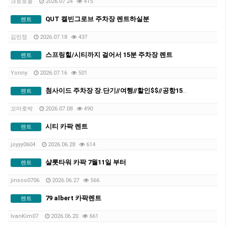
크로로용
2026.07.24
415
QUT 켈빈그로브 주차장 렌트하실분
렌트
김민정
2026.07.18
437
스프링힐/시티까지 걸어서 15분 주차장 렌트
렌트
Yonny
2026.07.16
501
첨사이드 주차장 장.단기//여행//할인$$//공항15분
렌트
꼬마호박
2026.07.08
490
시티 카팍 렌트
렌트
joyyy0604
2026.06.28
614
샬롯타워 카팍 7월11일 부터
렌트
jinsoo0706
2026.06.27
566
79 albert 카팍렌트
렌트
IvanKim07
2026.06.20
661