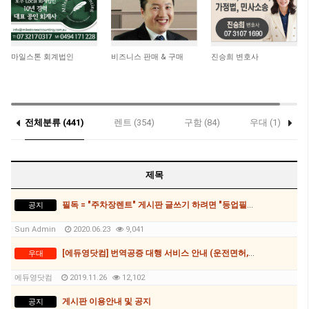
4,666
15,055
11,056
마일스톤 회계법인
비즈니스 판매 & 구매
진승희 변호사
전체분류 (441)
렌트 (354)
구함 (84)
우대 (1)
제목
필독 = "주차장렌트" 게시판 글쓰기 하려면 "등업필수"
공지
Sun Admin
2020.06.23
9,041
[에듀영닷컴] 번역공증 대행 서비스 안내 (운전면허,가족관계증명서 기타등등)
우대
에듀영닷컴
2019.11.26
12,102
게시판 이용안내 및 공지
공지