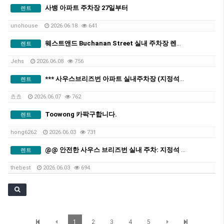
사뱅 아파트 주차장 27일부터
렌트
unohouse
2026.06.18
641
웨스트앤드 Buchanan Street 실내 주차장 렌트 (주 $35) 단기 장기 가능
렌트
Jehs
2026.06.08
756
*** 사우스브리즈번 아파트 실내주차장 (지정석)***
렌트
쵸쵸
2026.06.07
762
Toowong 카팍구합니다.
렌트
hong6262
2026.06.03
731
@@ 안전한 사우스 브리즈번 실내 주차: 지정석 (호텔형 아파트) @@
렌트
thebest
2026.06.03
694
1
2
3
4
5