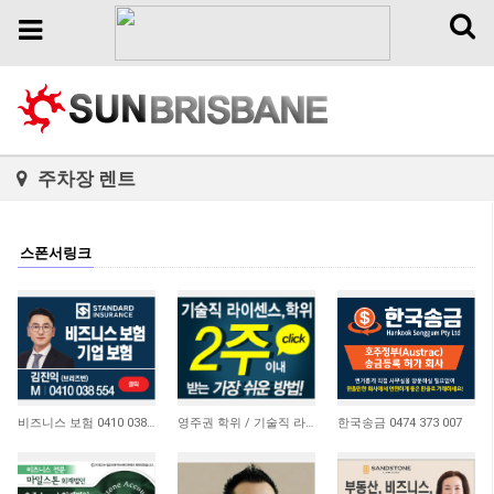
Toggl
Toggle
naviga
navigation
주차장 렌트
스폰서링크
4,648
21,172
10,745
비즈니스 보험 0410 038 554
영주권 학위 / 기술직 라이센스 최소2주안에 받기! (요리, 페인팅, 용접, 차일드케어 등…
한국송금 0474 373 007