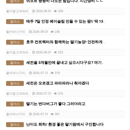
쉬프트 짱짱히 나오는 팀입니다. 시간낭비 ㄴㄴ
칠더스
울지말고계속따
2026.08.01
258
매주 7일 인정 페이슬립 만들 수 있는 팜!/ 딱 13주만 하세요
칠더스
울어라너구리
2026.08.01
236
호주 컨트렉터와 함께하는 딸기농장! 안전하게 세컨따세요
칠더스
울지말고계속따
2026.08.01
225
세컨을 3개월만에 끝내고 싶으시다구요? 여기로 오세요
칠더스
울어라너구리
2026.07.31
318
세컨은 모르겠고 파라파라나 춰야겠다
칠더스
울지말고계속따
2026.07.31
276
딸기는 번다버그가 좋다 그러더라고
칠더스
울어라너구리
2026.07.31
301
난이도 최하/ 환경 좋은 딸기팜에서 구인합니다
칠더스