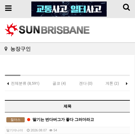
Toggl
Toggle
naviga
navigation
농장구인
전체분류 (8,591)
골코 (4)
겐다 (0)
게톤 (2)
락
(0)
제목
딸기는 번다버그가 좋다 그러더라고
칠더스
딸기야나야
2026.08.07
54