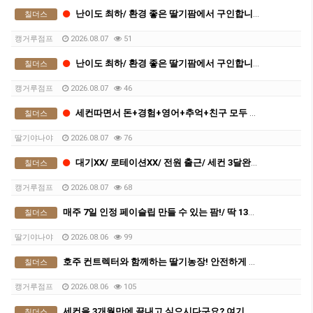
난이도 최하/ 환경 좋은 딸기팜에서 구인합니다
칠더스
캥거루점프
2026.08.07
51
난이도 최하/ 환경 좋은 딸기팜에서 구인합니다
칠더스
캥거루점프
2026.08.07
46
세컨따면서 돈+경험+영어+추억+친구 모두 챙겨가실분
칠더스
딸기야나야
2026.08.07
76
대기XX/ 로테이션XX/ 전원 출근/ 세컨 3달완성
칠더스
캥거루점프
2026.08.07
68
매주 7일 인정 페이슬립 만들 수 있는 팜!/ 딱 13주만 하세요
칠더스
딸기야나야
2026.08.06
99
호주 컨트렉터와 함께하는 딸기농장! 안전하게 세컨따세요
칠더스
캥거루점프
2026.08.06
105
세컨을 3개월만에 끝내고 싶으시다구요? 여기로 오세요
칠더스