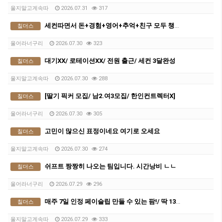
울지말고계속따
2026.07.31
317
세컨따면서 돈+경험+영어+추억+친구 모두 챙겨가실분
칠더스
울어라너구리
2026.07.30
323
대기XX/ 로테이션XX/ 전원 출근/ 세컨 3달완성
칠더스
울지말고계속따
2026.07.30
288
[딸기 픽커 모집/ 남2.여3모집/ 한인컨트렉터X]
칠더스
울어라너구리
2026.07.30
305
고민이 많으신 표정이네요 여기로 오세요
칠더스
울지말고계속따
2026.07.30
274
쉬프트 짱짱히 나오는 팀입니다. 시간낭비 ㄴㄴ
칠더스
울어라너구리
2026.07.29
296
매주 7일 인정 페이슬립 만들 수 있는 팜!/ 딱 13주만 하세요
칠더스
울지말고계속따
2026.07.29
333