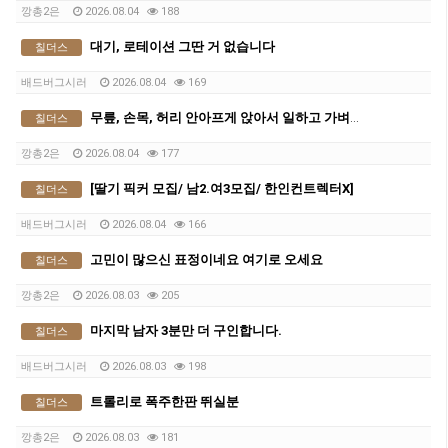
깡총2은
2026.08.04
188
대기, 로테이션 그딴 거 없습니다
칠더스
배드버그시러
2026.08.04
169
무릎, 손목, 허리 안아프게 앉아서 일하고 가벼운 딸기 따세요
칠더스
깡총2은
2026.08.04
177
[딸기 픽커 모집/ 남2.여3모집/ 한인컨트렉터X]
칠더스
배드버그시러
2026.08.04
166
고민이 많으신 표정이네요 여기로 오세요
칠더스
깡총2은
2026.08.03
205
마지막 남자 3분만 더 구인합니다.
칠더스
배드버그시러
2026.08.03
198
트롤리로 폭주한판 뛰실분
칠더스
깡총2은
2026.08.03
181