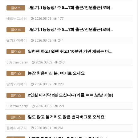
.딸.기.1등농장/ 주 5ㅡ7회 출근/전원출근(로테이션XX)/ 신식트롤리
칠더스
배드버그시러
2026.08.03
177
.딸.기.1등농장/ 주 5ㅡ7회 출근/전원출근(로테이션XX)/ 신식트롤리
칠더스
딸기와거북이
2026.08.02
244
일한땐 하고! 쉴땐 쉬고! 10분만 가면 개쩌는 바닷가 있는 숙소
칠더스
BBstrawberry
2026.08.02
240
농장 처음이신 분. 여기로 오세요
칠더스
딸기와거북이
2026.08.02
229
2인실 마지막 2분 모십니다(커플,여여,남남 가능)
칠더스
BBstrawberry
2026.08.02
221
일도 많고 볼거리도 많은 번다버그로 오세요!
칠더스
울어라너구리
2026.08.01
261