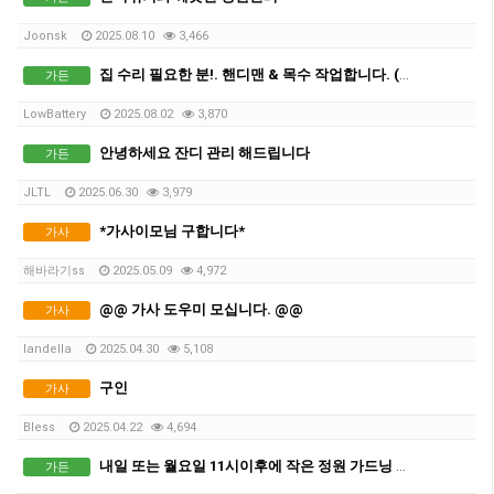
Joonsk
2025.08.10
3,466
집 수리 필요한 분!. 핸디맨 & 목수 작업합니다. (견적 무료)
가든
LowBattery
2025.08.02
3,870
안녕하세요 잔디 관리 해드립니다
가든
JLTL
2025.06.30
3,979
*가사이모님 구합니다*
가사
해바라기ss
2025.05.09
4,972
@@ 가사 도우미 모십니다. @@
가사
landella
2025.04.30
5,108
구인
가사
Bless
2025.04.22
4,694
내일 또는 월요일 11시이후에 작은 정원 가드닝 해주실 분
가든