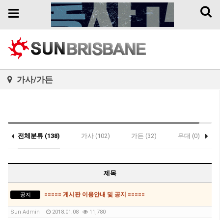
Toggl
Toggle
naviga
navigation
가사/가든
전체분류 (138)
가사 (102)
가든 (32)
우대 (0)
제목
===== 게시판 이용안내 및 공지 =====
공지
Sun Admin
2018.01.08
11,780