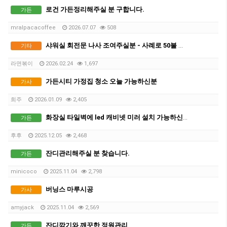
로건 가든정리해주실 분 구합니다.
가든
mralpacacoffee
2026.07.07
508
샤워실 회전문 나사 조여주실분 - 사례로 50불 드려요 (위치: 사뱅)
기타
라면볶이
2026.02.24
1,697
가든시티 가정집 청소 오늘 가능하신분
가사
희주
2026.01.09
2,405
화장실 타일벽에 led 캐비넷 미러 설치 가능하신분?
가든
후후
2025.12.05
2,468
잔디관리해주실 분 찾습니다.
가든
minicoco
2025.11.04
2,798
버닝스 마루시공
가사
amyjack
2025.11.04
2,569
잔디깎기와 깨끗한 정원관리
가든