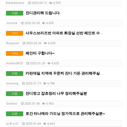
Kikikikihehe
2025.04.12
4,599
잔디관리해 드립니다.
가든
Joonsk
2025.03.30
4,605
사우스브리즈번 아파트 화장실 선반 페인트 수리해주실 분
가사
Nuquuel
2025.02.22
4,630
페인터 구합니다~
가사
martin0610
2025.01.20
4,632
카린데일 지역에 꾸준히 잔디 가든 관리해주실분 구합니다.
가든
mvnong
2025.01.13
4,786
잔디깎고 잡초정리 나무 정리해주실분
가든
Garden
2025.01.06
4,963
로간 타나메라 가드닝 정가적으로 관리해주실분~
가든
브루스리
2025.01.04
4,663