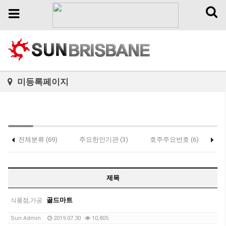
Toggl
Toggle
naviga
navigation
미등록페이지
전체분류 (69)
주요한인기관 (3)
호주주요번호 (6)
가
홈페이지제작 (0)
제목
골드마트
식품점,가공
Sun Admin
2019.07.30
10,805