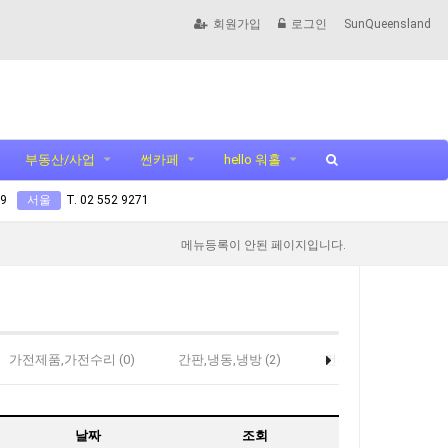
회원가입
로그인
SunQueensland
부동산/사업
썬카페
hello 워홀
99
서울
T. 02 552 9271
메뉴등록이 안된 페이지입니다.
가전제품,가전수리 (0)
간판,냉동,냉방 (2)
건축,집수리,인테리어,경
날짜
조회