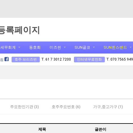
등록페이지
세무회계
동호회
미즈썬
SUN골코
SUN퀸스랜드
호주 브리즈번
T. 61 7 3012 7200
인터넷무료전화
T. 070 7565 94
닷컴
주요한인기관 (3)
호주주요번호 (6)
가구,중고가구 (1)
0)
제목
글쓴이