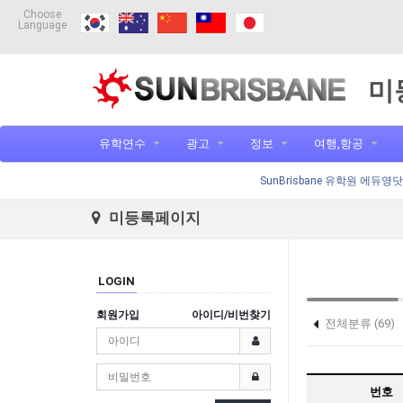
Choose
Language
미
유학연수
광고
정보
여행,항공
SunBrisbane 유학원 에듀영
미등록페이지
LOGIN
회원가입
아이디/비번찾기
전체분류 (69)
홈페이지제작 (
번호