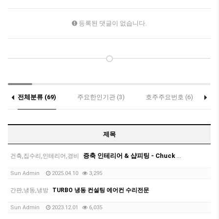
등록된 댓글이 없습니다.
전체분류 (69)
주요한인기관 (3)
호주주요번호 (6)
가
홈페이지제작 (0)
제목
증축 인테리어 & 샵피팅 - Chuck Myung 건축설계전문
건축,집수리,인테리어,경비
Sun Admin
2025.04.10
3,295
간판,냉동,냉방
TURBO 냉동 컨설팅 에어컨 수리전문
Sun Admin
2023.12.01
6,035